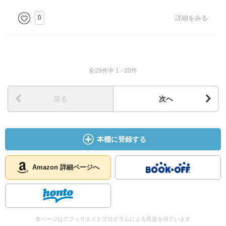
斬る
新国劇の殺陣を見た事がないのが残念。
0
詳細をみる
知った顔
往来で肉親と思いがけず出会った時の何とも言えない居
心地の悪さ。
全29件中 1 - 20件
高校生の頃だったか道の向こうから見知らぬ女の子が手を
ふりながら近づいてくる・・・と思ったら妹で、何で気づ
戻る
次へ
かないの、と怒られた事があった。家の外で見る家族は、
家の中とは違って見えると思った次第。
小判イタダキ
本棚に登録する
ご飯を食べる時の「いただきます」という挨拶。私も当
然の挨拶と思っているが、昨今は「いただきます」も「ご
Amazon 詳細ページへ
ちそうさま」も無い家庭が多いらしい。なんと寒々しい家
族だろう。
勤め人を著者は小判イタダキ、すなわち小判鮫に例え
る。昨今は吸い付きがいの無い勤務先や、そもそも吸い付
本ページはアフィリエイトプログラムによる収益を得ています
かせてもくれない会社が増えているようだ。今なら向田邦