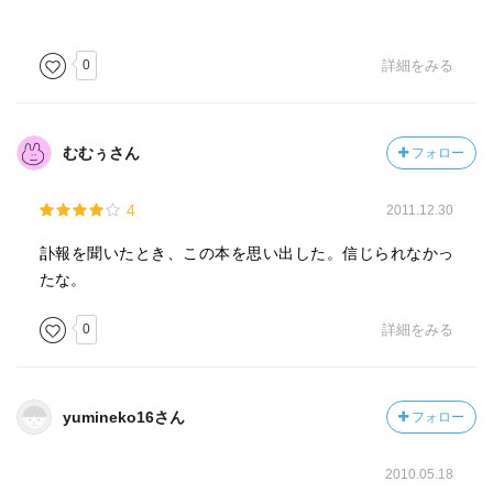
日常的に繰り返す小さな浮気が、大きな本ものの浮気を
防いでいると言われれば、そんな気もする。
0
詳細をみる
無敵艦隊
道一杯に広がって歩く主婦の群れ、店で他人とは違う注
文（鰻丼を頼んで、鰻は別の皿に乗せてくれ、と注文し
むむぅさん
フォロー
店が躊躇すると激高する）に固執する人、世の中の慣例を
理屈で否定（マンションを買って壁の厚みが専有面積に含
4
2011.12.30
まれている事に激昂し、壁を壊せと息巻く）する人・・・
「こういう人には勝てませんなあ」というタイプを、著者
訃報を聞いたとき、この本を思い出した。信じられなかっ
は無敵艦隊に例える。
たな。
私も立ち食いそば屋で 月見そばを頼んで、卵はそばに
載せず別の皿に入れてくれ、という人に隣り合わせた事が
0
詳細をみる
ある。で、皿に乗って出てきた卵を、その人はそばの上に
落として食べ始めた。何か呪術的な理由でもあったのだろ
うか？
yumineko16さん
フォロー
悪意は無いのだろうが、他人に対する気遣いや、習慣、
慣例に対する寛容さが決定的に欠損している人が、どんど
2010.05.18
ん増えていくように思う。