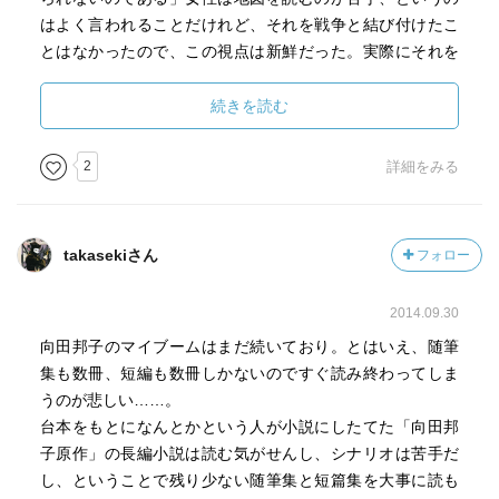
はよく言われることだけれど、それを戦争と結び付けたこ
とはなかったので、この視点は新鮮だった。実際にそれを
体験した人にしか持てない視点というのは確かにあって、
それはいくら本を読もうが勉強しようが、そっくりそのま
続きを読む
ま同じものをインストールできるわけではないのだな、と
改めて思わされた。
2
詳細をみる
向田さんは自分は器用貧乏で融通が利く方だから割とどん
な職業でもできると自負しているが、どうしても無理だと
takasekiさん
フォロー
思う仕事が2つあるそう。それは釦屋さんとスパイ。理由は
整理整頓が壊滅的にできないから、そして虫がどーしても
2014.09.30
苦手だから。なぜその理由でこの2つの職業ができないの
か。
向田邦子のマイブームはまだ続いており。とはいえ、随筆
考え方、お話の作り方がすごく面白いなと思ったエピソー
集も数冊、短編も数冊しかないのですぐ読み終わってしま
ド。
うのが悲しい……。
台本をもとになんとかという人が小説にしたてた「向田邦
また、昔話に出てくるのがなぜじーさんばーさんの夫婦ば
子原作」の長編小説は読む気がせんし、シナリオは苦手だ
かりで、若いカップルや壮年の男女はいないのか、という
し、ということで残り少ない随筆集と短篇集を大事に読も