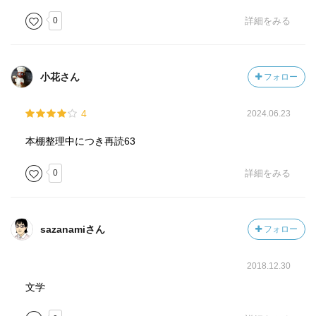
生もいた。
0
詳細をみる
だが、私たちは先生を尊敬していた。
先生は何でも知っている人であり、教えてくれる人だった
からであろう。
小花さん
フォロー
今は、先生よりもっと知っている人がたくさんいる。
昔は塾もなく、家庭教師も、テレビもなかった。親も今ほ
4
2024.06.23
ど物知りでなく、掃除洗濯に追われて不勉強だったから、
ひたすら先生を立てていた。すこしぐらい先生が間違えて
本棚整理中につき再読63
も、文句を言わなかった。
先生を偉いと思い、電話口で被りものを取って正座するの
0
詳細をみる
は、私たちの世代でお仕舞いなのであろう。
sazanamiさん
フォロー
2018.12.30
文学