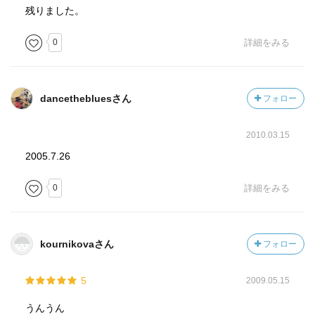
のも無理ないなと思ったりする。
残りました。
少年
0
詳細をみる
タイとイスラエルで出会った、２人の少年の思い出。
丁半
dancethebluesさん
フォロー
賭け事が嫌いでなかった父と、いっさい手を出さなかっ
た母。
2010.03.15
女にとって、特に昔の女にとっては 賭け事などに手を出
さずとも
2005.7.26
嫁ぎ 子を生み 育てる 大博打をこなした上で、
日々 買い物や家事、子育てで 小さなサイコロを振り続
0
詳細をみる
けている
との考察。
kournikovaさん
フォロー
マリリン・モンロー
紋絽という言葉を初めて知った。和服関係の用語は日本
5
2009.05.15
人なのにほとんど知らないな。
うんうん