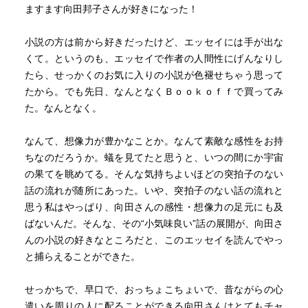
無敵艦隊同士でぶつかって、願わくば相打ちになって沈
ますます向田邦子さんが好きになった！
んで欲しいと思ったりする。
小説の方は前から好きだったけど、エッセイには手が出な
女地図
くて。というのも、エッセイで作者の人間性にげんなりし
女が地図を読めない、描けない話
たら、せっかくのお気に入りの小説が色褪せちゃう思って
たから。でも先日、なんとなくＢｏｏｋｏｆｆで買ってみ
新聞紙
た。なんとなく。
著者は新聞を三つに区分する。
配達され、未読の状態から番組欄を見るため手元に置く
なんて、想像力が豊かなことか。なんて素敵な感性をお持
「新聞」
ちなのだろうか。蟻を見てたと思うと、いつの間にか宇宙
日付が変わって「新聞紙（しんぶんし）」
の果てを眺めてる。そんな気持ちよいほどの突拍子のない
さらに三日も過ぎると「新聞紙（しんぶんがみ）」
話の流れが随所にあった。いや、突拍子のない話の流れと
思う私はやっぱり、向田さんの感性・想像力の足元にも及
今は出番が減ったが、s「しんぶんし」は今で言う包装紙
ばないんだ。そんな、その“小気味良い”話の展開が、向田さ
やティッシュの役割を、「しんぶんがみ」は靴の湿り気取
んの小説の好きなところだと、このエッセイを読んでやっ
りに、活躍した。
と捕らえることができた。
私は新聞のスクラップが趣味で、小学校の頃から途切れ
せっかちで、早口で、おっちょこちょいで、昔ながらの心
途切れに続けているが、最近は多忙でほとんどできなくな
遣いを周りの人に配ることができる向田さんはとてもチャ