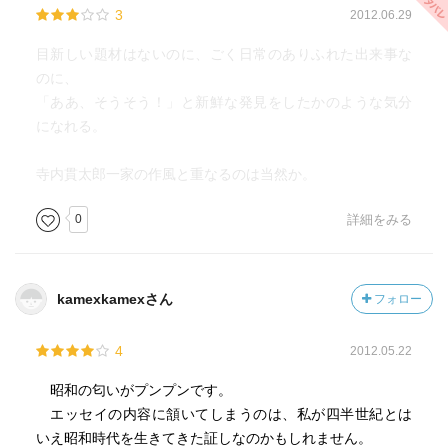
3
2012.06.29
何か日常を離れ、非日常が現れるような気がして、子供の
頃著者と同じような昂ぶりを感じていた記憶がある。停電
目新しい題材はないのに、ごく日常のありふれた出来事な
も多かったし、テレビが突然映らなくなり、しばらくお待
のに、
ちください という文字だけが画面に移ることもよくあっ
「ああ、そうそう！」と新鮮な発見をしたかのような気分
た。テレビの深夜番組などほとんど見なかったが、台風接
になれる。
近時だけはＮＨＫの台風情報をつけっ放しで寝ると、何故
かいつもよりテレビとの距離が縮まったような気がした事
寺内貫太郎一家の作風と重なるのは当然か。
も思い出す。
雨戸がとても頼もしく思え、雨戸を締めると 安全地
0
詳細をみる
帯に逃げ込んだ、という安堵を感じた。今は団地住まいだ
が、雨戸が無いのでどことなく不安を感じる。
kamexkamexさん
フォロー
浮気
雑誌や日常のもの、これはここで買う、というのが人に
4
2012.05.22
よってなんとなく決まっているのを、何らかの理由で別の
店で買ってしまい、その後にいつもの店に行ってしまった
昭和の匂いがプンプンです。
時の気持ちを浮気にたとえている。気の重い例として美容
エッセイの内容に頷いてしまうのは、私が四半世紀とは
院をあげている。私にもなんとなく想像できる。
いえ昭和時代を生きてきた証しなのかもしれません。