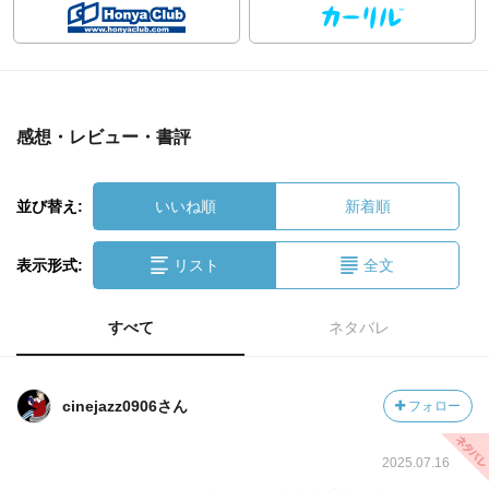
感想・レビュー・書評
並び替え:
いいね順
新着順
表示形式:
リスト
全文
すべて
ネタバレ
cinejazz0906さん
フォロー
2025.07.16