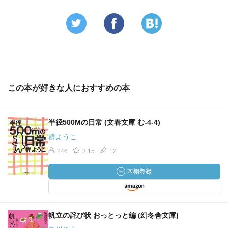
子はそのへんどんな感想を書いてくれただろうか。
写すひと
海外旅行と写真にまつわる話。
合唱団
大和撫子女郎花。女郎花って、どんな花か、今ネットで
この本が好きな人におすすめの本
見て初めて知った。大和撫子にしても、女郎花にしても、
地味な花だな。
半径500Mの日常 (文春文庫 む-4-4)
警視総監賞
群ようこ
痴漢を捕まえて警視総監賞を貰えるはずだったのが、父
246
3.15
12
の猛反対で取りやめになり、それと以来賞と名のつくもの
に縁がなくなっていたが、３０年ぶりにいただいた賞が直
木賞だった、という話。
白い絵
帆立の詫び状 おっとっと編 (幻冬舎文庫)
Ａを見たくて出かけたのに、Ｂを見て帰ってくる とい