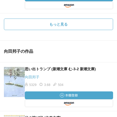
旅枕
枕の話題あれこれ。
もっと見る
紐育・雨
レーガン大統領が撃たれた日にニューヨークに居合わせ
向田邦子の作品
た話。
とげ
思い出トランプ (新潮文庫 む-3-2 新潮文庫)
向田邦子
猫のとげを抜く話と、心のとげの話。七輪の語源。
5329
3.68
504
軽麺
モナリザとカルメンを題材に、ひとりひとりが持つ異な
るイメージの話。