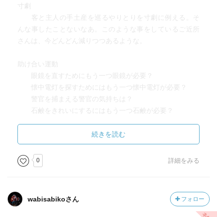
寸劇
客と主人の手土産を巡るやりとりを寸劇に例える。そ
んな事したことないなあ。このような事をしているご近所
さんは、今どんどん減りつつあるような。
助け合い運動
眼鏡を直すためにもう一つ眼鏡が必要？
懐中電灯を探すためにはもう一つ懐中電灯が必要？
警官を捕まえる警官の気持ちは？
石鹸をきれいにするにはもう一つ石鹸が必要？
同じもの同士の話四題。
続きを読む
子供の頃は、物が高価だったこともあってか、同じも
のは一つしか持ってはいけない、と思い込んでいた。例え
0
詳細をみる
ば、傘。ハサミ。爪切り。靴。ラジオ。・・・今はどれも
たくさんある。
wabisabikoさん
フォロー
傷だらけの茄子
台風が接近する時に感じる、不思議な心の昂ぶり。