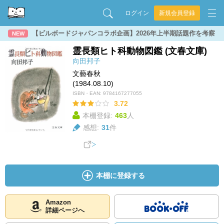
ログイン
新規会員登録
【ビルボードジャパンコラボ企画】2026年上半期話題作を考察
NEW
霊長類ヒト科動物図鑑 (文春文庫)
向田邦子
文藝春秋
(1984.08.10)
ISBN・EAN:
9784167277055
3.72
本棚登録:
463
人
感想:
31
件
本棚に登録する
Amazon
詳細ページへ