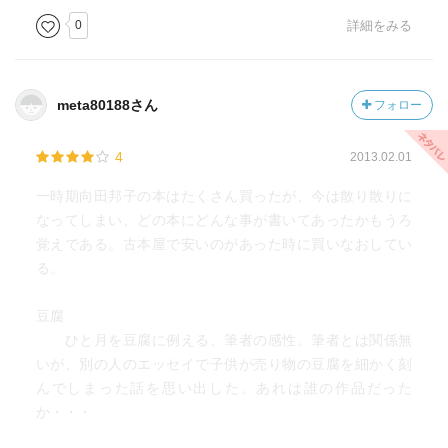
0
詳細をみる
meta80188さん
フォロー
4
2013.02.01
一時期向田邦子の本はたくさん買ったが、今は散り散りに
なってしまい、どの本にどんな事が書いてあったかもうろ
覚えである。古本屋で安いのがあった時に買いなおしてい
る。
豆腐
ひと月を豆腐に例える、筆者の感性。筆者とは関係無
いが、別の人のエッセイで子供が売り物の豆腐を細かく刻
んでしまった話を思い出した。あれは誰の作品だった
か・・・