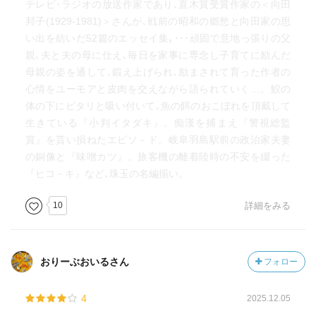
テレビ･ラジオの放送作家であり､直木賞受賞作家の＜向田
邦子(1929-1981)＞さんが､戦前の昭和の郷愁と向田家の思
い出を紡いだ52篇のエッセイ集｡･･･頑固で意地っ張りの父
親､夫と夫の母に仕え､毎日を家事に専念し子育てに励んだ
母親の姿を通して､鍛え上げられ､励まされて育った作者の
心情をユーモアと皮肉を交えながら語られていく…。鮫の
体の下にピタリと吸い付いて､魚の餌のおこぼれを頂戴して
生きている『小判イタダキ』。痴漢を捕まえ『警視総監
賞』を貰い損ねたエピソ－ド。岐阜羽島駅前の政治家夫妻
の銅像と『味噌カツ』。旅客機の離着陸時の不安を綴った
『ヒコ－キ』など､珠玉の名編揃い。
10
詳細をみる
おりーぶおいるさん
フォロー
4
2025.12.05