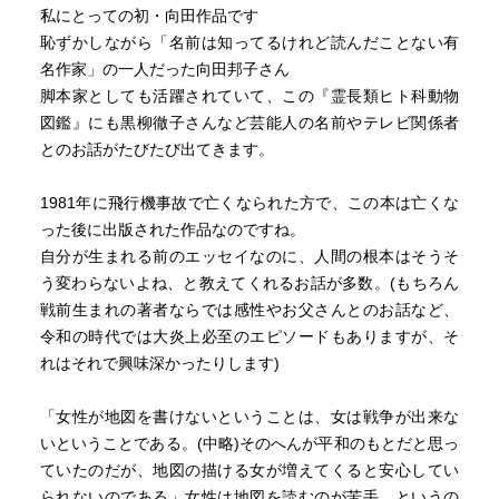
私にとっての初・向田作品です
恥ずかしながら「名前は知ってるけれど読んだことない有
名作家」の一人だった向田邦子さん
脚本家としても活躍されていて、この『霊長類ヒト科動物
図鑑』にも黒柳徹子さんなど芸能人の名前やテレビ関係者
とのお話がたびたび出てきます。
1981年に飛行機事故で亡くなられた方で、この本は亡くな
った後に出版された作品なのですね。
自分が生まれる前のエッセイなのに、人間の根本はそうそ
う変わらないよね、と教えてくれるお話が多数。(もちろん
戦前生まれの著者ならでは感性やお父さんとのお話など、
令和の時代では大炎上必至のエピソードもありますが、そ
れはそれで興味深かったりします)
「女性が地図を書けないということは、女は戦争が出来な
いということである。(中略)そのへんが平和のもとだと思っ
ていたのだが、地図の描ける女が増えてくると安心してい
られないのである」女性は地図を読むのが苦手、というの