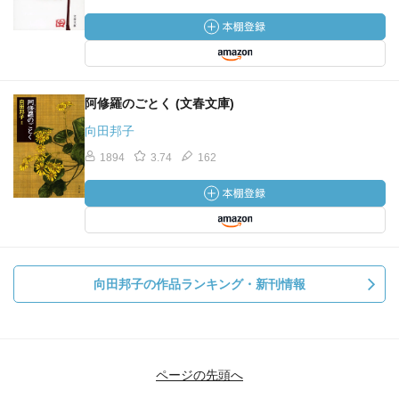
スリッパ
安全ピン
安全ピンはやっぱりピンなのだ
阿修羅のごとく (文春文庫)
安全カミソリはやっぱりカミソリなのだ
向田邦子
安全地帯にいても車にはねられる
1894
3.74
162
絶対安全である事を強要し 危険なものは許さない と
いう姿勢は
最も危険な事と思う。危険なのはわかっているが使わざ
るを得ないものは世の中にたくさんあって 世の中のため
に 危険な仕事をしていただいて ありがとうございま
す と何故感謝できないんだろう。
向田邦子の作品ランキング・新刊情報
警察官、漁師、医師、運転手、配達員、自衛隊員、原発
関係者・・・
責め立てるだけだと専門職は誰もいなくなっちゃう。
ページの先頭へ