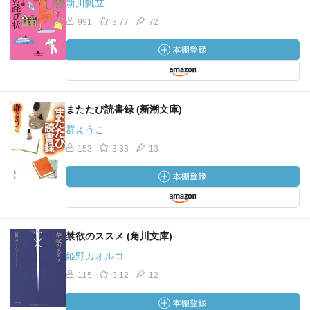
う話
新川帆立
海水浴に行って豚小屋を眺めてきた話。
991
3.77
72
プレスリーを見に行ってバーブラ・ストライサンドを見
た話。
ゴヤを見にスペインに行って、「この作品は今日本で
す」という貼り紙を
見た話。など。
またたび読書録 (新潮文庫)
ちびまる子ちゃんの何巻だったか、欲しいものを中途半
群ようこ
端に手に入れる女 まる子 というフレーズがあったのを
153
3.33
13
何となく思い出した。
大統領
偉い人に関わる話。タイのシキリット王女、切手になる
偉い人、ロナルド・リーガン、葉山良二。
禁欲のススメ (角川文庫)
姫野カオルコ
ポスト
115
3.12
12
右と左 に関する話と ポストに関する話。