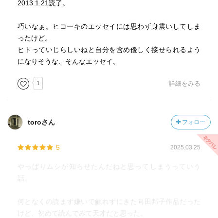
2013.1.21読了。
巧いなぁ。ヒコーキのエッセイには思わず身震いしてしま
ったけど。
ヒトっていじらしいねと自分を含め優しく接せられるよう
になりそうな、そんなエッセイ。
1
詳細をみる
toroさん
フォロー
5
2025.03.25
やっぱりムシが知らせたんだねと思ってしまうっていう
話。
何となくの読まず嫌いで触れずにきた向田邦子作品だった
けど、初めて読んでみて天才だと思った。