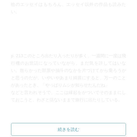
他のエッセイはもちろん、エッセイ以外の作品も読みた
い。
p. 213このところ出たり入ったりが多く、一週間に一度は飛
行機のお世話になっていながら、まだ気を許してはいな
い。散らかった部屋や抽斗のなかを片づけてから乗ろうか
と思うのだが、いやいやあまり綺麗にすると、万一のこと
があったとき、「やっぱりムシが知らせたんだね」
などと言われそうで、ここは縁起をかついでそのままにし
ておこうと、わざと活ないままで旅行に出たりしている。
p. 293あの頃は、先生というのは、本当に偉く見えた。
短気ですぐ手を上げる先生もいたし、えこひいきをする先
続きを読む
生もいた。鼻をたらした少し頭の弱い生徒に意地の悪い先