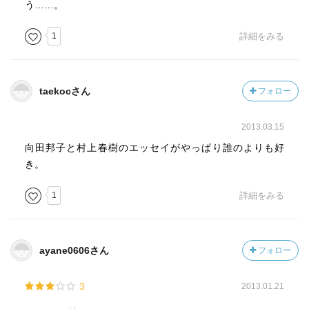
疑問に対する向田さんの毒のある考え方も良い。昔、子供
う……。
の世話は老人の役目で、孫に自分たち老人が主人公のお話
1
詳細をみる
を聞かせてやっていた。話の中でイキイキと主人公として
演じている。あれらは老人の夢や希望を込めたお話達なの
ではないか、というのです。うーむ
taekocさん
フォロー
2013.03.15
向田邦子と村上春樹のエッセイがやっぱり誰のよりも好
き。
1
詳細をみる
ayane0606さん
フォロー
3
2013.01.21