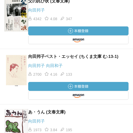
父の詫び状 (文春文庫)
男殺油地獄
向田邦子
4342
4.08
347
コレステロールに始まり、食生活と油の話。
お手本
猫を皮切りに動物の仕草の話
向田邦子ベスト・エッセイ (ちくま文庫 む-13-1)
西洋家事
向田邦子 向田和子
2700
4.16
133
ホテルで非常ベルが鳴った話
あ、やられた
卵、ホチキス、ギザギザ、ビニールに関わる失敗談
あ・うん (文春文庫)
味噌カツ
向田邦子
1973
3.84
195