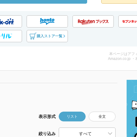
購入ストア一覧
本ページはアフ
Amazon.co.jp 
表示形式
リスト
全文
絞り込み