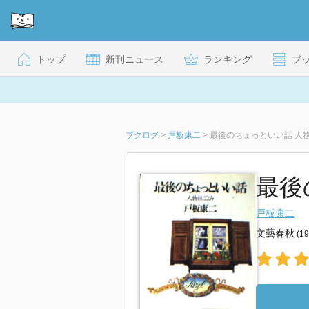
トップ
新刊ニュース
ランキング
ブ
ブクログ
>
戸板康二
>
最後のちょっといい話 人
最後
戸板康二
文藝春秋
(1