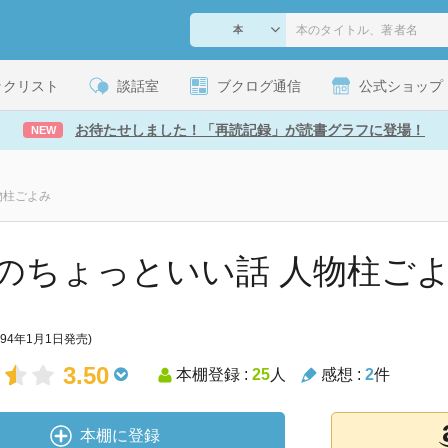
ックリスト
談話室
ブクログ通信
公式ショップ
お待たせしました！「再読記録」が読書グラフに登場！
NEW
物柱ごよみ
のちょっといい話 人物柱ごよみ
994年1月1日発売)
3.50
本棚登録 :
25
人
感想 :
2
件
本棚に登録