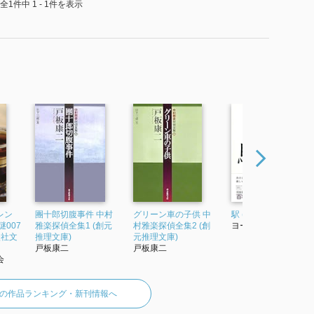
全1件中 1 - 1件を表示
レン
團十郎切腹事件 中村
グリーン車の子供 中
駅 (百年文庫 37)
007
雅楽探偵全集1 (創元
村雅楽探偵全集2 (創
ヨーゼフ・ロート
談社文
推理文庫)
元推理文庫)
戸板康二
戸板康二
会
の作品ランキング・新刊情報へ