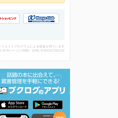
ィリエイトプログラムによる収益を得ています
・本 (576ページ) / ISBN・EAN: 9784167292102