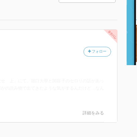
フォロー
伏せ 上』にて。堀口大學と関容子のセロリの話があっ
何かの読み物で出てきたような気がするんだけど…なん
詳細をみる