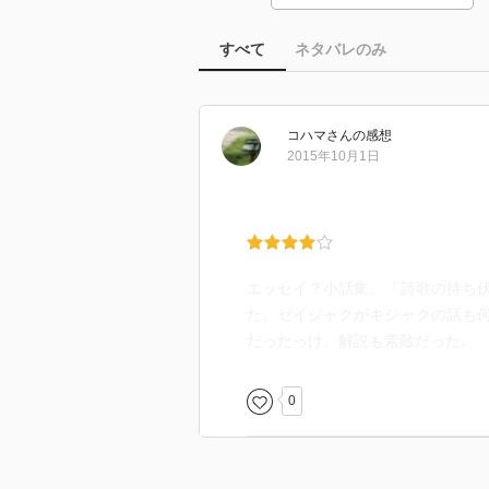
すべて
ネタバレのみ
コハマ
さん
の感想
2015年10月1日
エッセイ？小話集。『詩歌の待ち
た。ゼイジャクがキジャクの話も
だったっけ。解説も素敵だった。
0