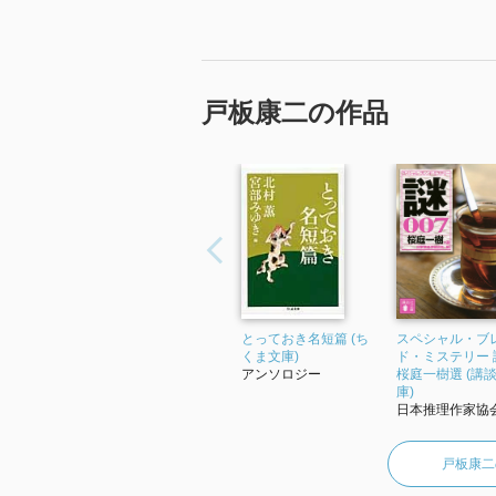
戸板康二の作品
とっておき名短篇 (ち
スペシャル・ブ
くま文庫)
ド・ミステリー 謎
アンソロジー
桜庭一樹選 (講
庫)
日本推理作家協
戸板康二