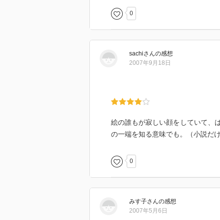
0
sachi
さん
の感想
2007年9月18日
絵の誰もが寂しい顔をしていて、
の一端を知る意味でも。（小説だ
0
みす子
さん
の感想
2007年5月6日