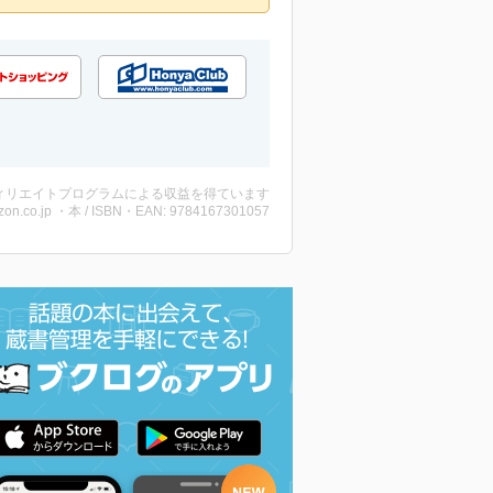
ィリエイトプログラムによる収益を得ています
on.co.jp ・本 / ISBN・EAN: 9784167301057