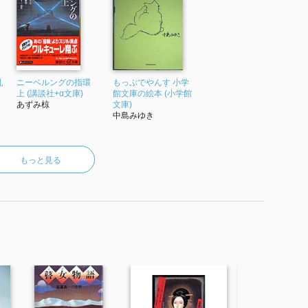
乳
ニーベルングの指環
もっぷでやんす 小学
上 (講談社+α文庫)
館文庫の絵本 (小学館
あずみ椋
文庫)
中島みゆき
もっと見る