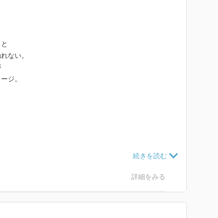
ると
触れない。
が
メージ。
詳細をみる