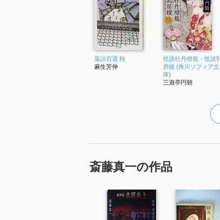
落語百選 秋
怪談牡丹燈籠・怪談
麻生芳伸
房榎 (角川ソフィア文
庫)
三遊亭円朝
斎藤真一の作品