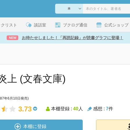
ックリスト
談話室
ブクログ通信
公式ショップ
お待たせしました！「再読記録」が読書グラフに登場！
NEW
炎上 (文春文庫)
987年6月10日発売)
3.73
本棚登録 :
40
人
感想 :
7
件
本棚に登録