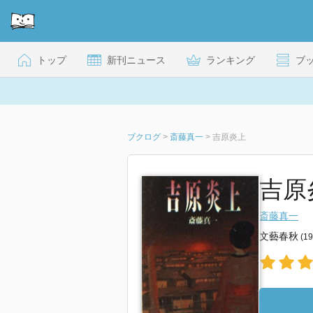
トップ
新刊ニュース
ランキング
ブ
ブクログ
>
斎藤真一
>
吉原炎上
吉原
斎藤真一
文藝春秋
(1