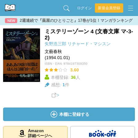
ログイン
新規会員登録
2週連続で『薬屋のひとりごと』17巻が1位！マンガランキング
NEW
ミステリーゾーン 4 (文春文庫 マ-3-
2)
矢野浩三郎
リチャード・マシスン
文藝春秋
(1994.01.01)
ISBN・EAN:
9784167309350
3.60
本棚登録:
36
人
感想:
1
件
本棚に登録する
Amazon
詳細ページへ