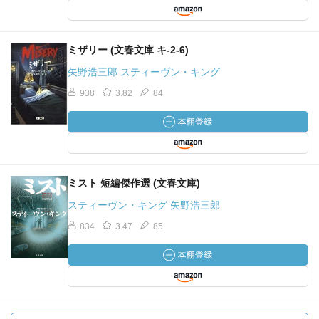
ミザリー (文春文庫 キ-2-6)
矢野浩三郎 スティーヴン・キング
938
3.82
84
ミスト 短編傑作選 (文春文庫)
スティーヴン・キング 矢野浩三郎
834
3.47
85