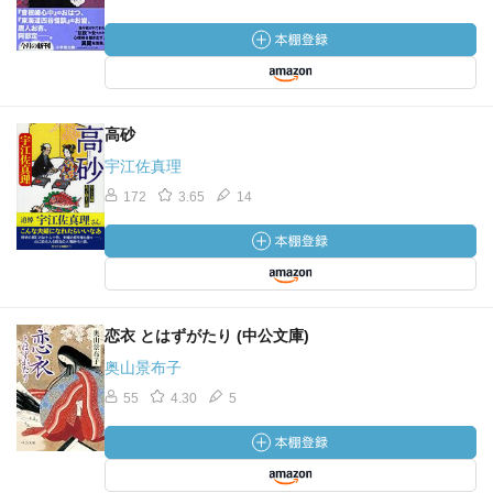
高砂
宇江佐真理
172
3.65
14
恋衣 とはずがたり (中公文庫)
奥山景布子
55
4.30
5