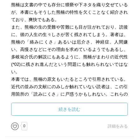
熊楠は文書の中でも存分に猥褻や下ネタを織り交ぜている
が、本書にもそうした熊楠の特性を欠くことなく紹介され
ており、爽快でもある。
また、熊楠の生の受難や苦難にも目が注がれており、読後
に、彼の人生の生々しさが苦く残されてしまう。著者は、
熊楠の「絡みにくさ」あるいは厄介さ、神経症、人間嫌
い、高慢さなどにその理由を求めているようでもあるし、
多岐祐介氏の解説にもあるように、熊楠がまわりの近代性
(*02)に残され進んだという問題にも触れられないではな
い。
本書では、熊楠の原文もいたるところで引用されている。
近代の並みの文献にのみしか触れていない読者は、この引
用箇所の「読みにくさ」に戸惑うかもしれない。これらの
「にくさ」は、熊楠の生が違和感として残るものを、読者
として愛し、彼の境地への関心を示すかが、現在と熊楠を
続きを読む
つなぐ課題となるだろう。
0
詳細をみる
(02)
熊楠は夜に書く。夜に書かれるものは、採集した生物の記