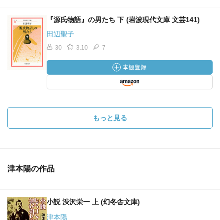
『源氏物語』の男たち 下 (岩波現代文庫 文芸141)
田辺聖子
30
3.10
7
もっと見る
津本陽の作品
小説 渋沢栄一 上 (幻冬舎文庫)
津本陽