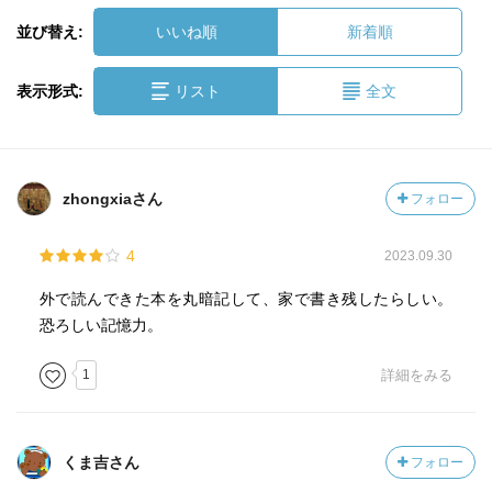
並び替え:
いいね順
新着順
表示形式:
リスト
全文
zhongxiaさん
フォロー
4
2023.09.30
外で読んできた本を丸暗記して、家で書き残したらしい。
恐ろしい記憶力。
1
詳細をみる
くま吉さん
フォロー