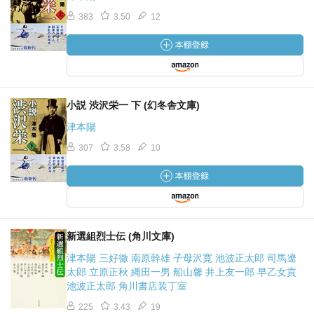
383
3.50
12
小説 渋沢栄一 下 (幻冬舎文庫)
津本陽
307
3.58
10
新選組烈士伝 (角川文庫)
津本陽 三好徹 南原幹雄 子母沢寛 池波正太郎 司馬遼
太郎 立原正秋 縄田一男 船山馨 井上友一郎 早乙女貢
池波正太郎 角川書店装丁室
225
3.43
19