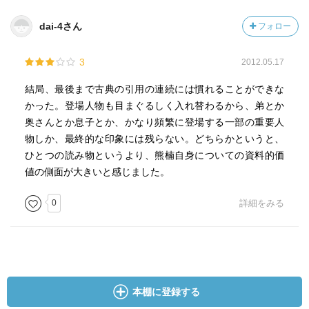
事や雑誌への投稿、古書からの抜き書きも多くあることは
dai-4さん
フォロー
本書からもうかがわれるが、書簡いわゆる手紙も多いよう
に感じる。
3
2012.05.17
厄介者でもあった熊楠の交友は、それでも多彩であった。
英国の研究者たち、東京の同好たちのほかに、和歌山にも
結局、最後まで古典の引用の連続には慣れることができな
数多くの友好がネットワークされていたこともわかる。地
かった。登場人物も目まぐるしく入れ替わるから、弟とか
域のネットワークは、新聞社や県庁といった方面にも及ん
奥さんとか息子とか、かなり頻繁に登場する一部の重要人
でおり、それらは熊楠の政治性の発現とも考えられ、後年
物しか、最終的な印象には残らない。どちらかというと、
は弟子グループも組織されていたようである。
ひとつの読み物というより、熊楠自身についての資料的価
書簡という当面の一方的な権力によっただけでなく、彼が
値の側面が大きいと感じました。
酒席で開陳する古今東西の蘊蓄も、おそらくは、質疑や対
話を許さない形式のコミュニケーションであっただろう。
0
詳細をみる
熊楠から溢れ出るもの、彼から突き刺されるものからは、
彼の多感な霊感との交感という問題が浮上する。心霊や神
霊と応接する際、彼女ら彼ら心霊は、一方的に降りてきて
垂れてきて、現れてくる。その相互性の不全にのみ、熊楠
は賭けていたのかもしれない。
本棚に登録する
近代日本において政治的に構築された唯一の人格的神性で