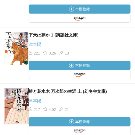
下天は夢か 1 (講談社文庫)
津本陽
221
3.26
13
椿と花水木 万次郎の生涯 上 (幻冬舎文庫)
津本陽
217
4.02
21