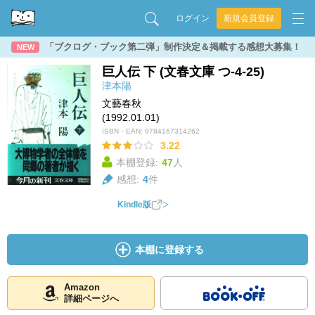
ログイン
新規会員登録
「ブクログ・ブック第二弾」制作決定＆掲載する感想大募集！
NEW
巨人伝 下 (文春文庫 つ-4-25)
津本陽
文藝春秋
(1992.01.01)
ISBN・EAN:
9784167314262
3.22
本棚登録:
47
人
感想:
4
件
Kindle版
本棚に登録する
Amazon
詳細ページへ