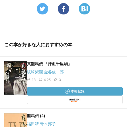
この本が好きな人におすすめの本
真龍馬伝 「汗血千里駒」
坂崎紫瀾 金谷俊一郎
18
4.25
3
龍馬伝 (4)
福田靖 青木邦子