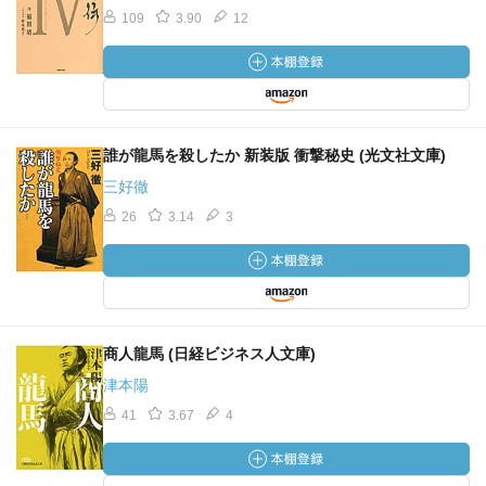
109
3.90
12
誰が龍馬を殺したか 新装版 衝撃秘史 (光文社文庫)
三好徹
26
3.14
3
商人龍馬 (日経ビジネス人文庫)
津本陽
41
3.67
4