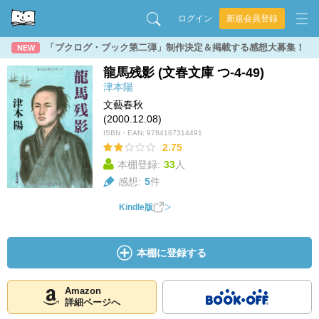
ログイン
新規会員登録
「ブクログ・ブック第二弾」制作決定＆掲載する感想大募集！
NEW
龍馬残影 (文春文庫 つ-4-49)
津本陽
文藝春秋
(2000.12.08)
ISBN・EAN:
9784167314491
2.75
本棚登録:
33
人
感想:
5
件
Kindle版
本棚に登録する
Amazon
詳細ページへ