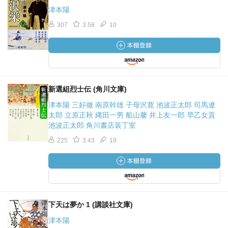
津本陽
307
3.58
10
新選組烈士伝 (角川文庫)
津本陽 三好徹 南原幹雄 子母沢寛 池波正太郎 司馬遼
太郎 立原正秋 縄田一男 船山馨 井上友一郎 早乙女貢
池波正太郎 角川書店装丁室
225
3.43
19
下天は夢か 1 (講談社文庫)
津本陽