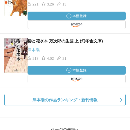
221
3.26
13
椿と花水木 万次郎の生涯 上 (幻冬舎文庫)
津本陽
217
4.02
21
津本陽の作品ランキング・新刊情報
ページの先頭へ