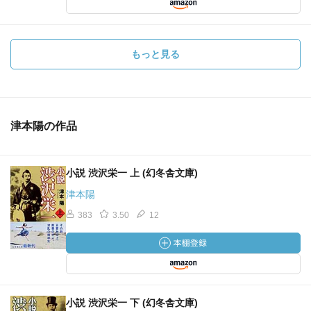
もっと見る
津本陽の作品
小説 渋沢栄一 上 (幻冬舎文庫)
津本陽
383
3.50
12
小説 渋沢栄一 下 (幻冬舎文庫)