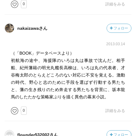
0
詳細をみる
nakaizawaさん
フォロー
2013.03.14
（「BOOK」データベースより）
初航海の途中、海援隊のいろは丸は事故で沈んだ。相手
船、紀州藩籍の明光丸艦長高柳は、いろは丸の代表者、才
谷梅太郎のとらえどころのない対応に不安を覚える。激動
の時代、野心と志のために手段を選ばず行動する男たち
と、藩の生き残りのため奔走する男たちを背景に、坂本龍
馬のしたたかな策略家ぶりを描く異色の幕末小説。
0
詳細をみる
flounder532002さん
フォロー