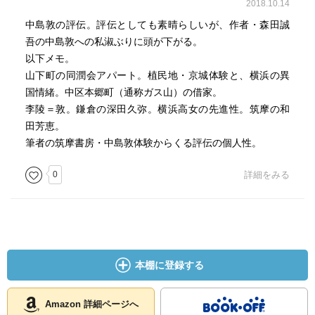
2018.10.14
中島敦の評伝。評伝としても素晴らしいが、作者・森田誠
吾の中島敦への私淑ぶりに頭が下がる。
以下メモ。
山下町の同潤会アパート。植民地・京城体験と、横浜の異
国情緒。中区本郷町（通称ガス山）の借家。
李陵＝敦。鎌倉の深田久弥。横浜高女の先進性。筑摩の和
田芳恵。
筆者の筑摩書房・中島敦体験からくる評伝の個人性。
0
詳細をみる
本棚に登録する
Amazon 詳細ページへ