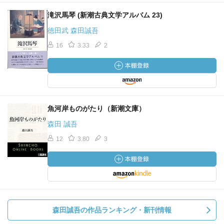
滝沢馬琴 (新潮古典文学アルバム 23)
徳田武 森田誠吾
16
3.33
2
魚河岸ものがたり（新潮文庫）
森田 誠吾
12
3.80
3
森田誠吾の作品ランキング・新刊情報