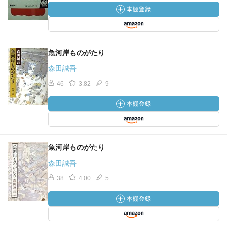
魚河岸ものがたり
森田誠吾
46
3.82
9
魚河岸ものがたり
森田誠吾
38
4.00
5