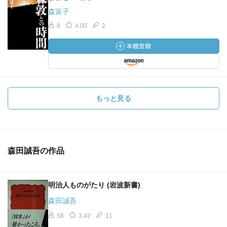
森富子
8
4.00
2
もっと見る
森田誠吾の作品
明治人ものがたり (岩波新書)
森田誠吾
58
3.42
11