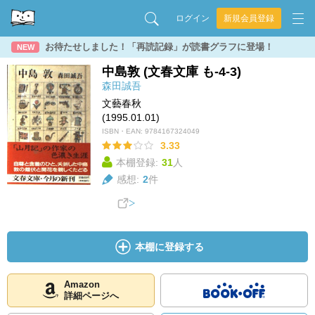
ログイン
新規会員登録
お待たせしました！「再読記録」が読書グラフに登場！
NEW
中島敦 (文春文庫 も-4-3)
森田誠吾
文藝春秋
(1995.01.01)
ISBN・EAN:
9784167324049
3.33
本棚登録:
31
人
感想:
2
件
本棚に登録する
Amazon
詳細ページへ