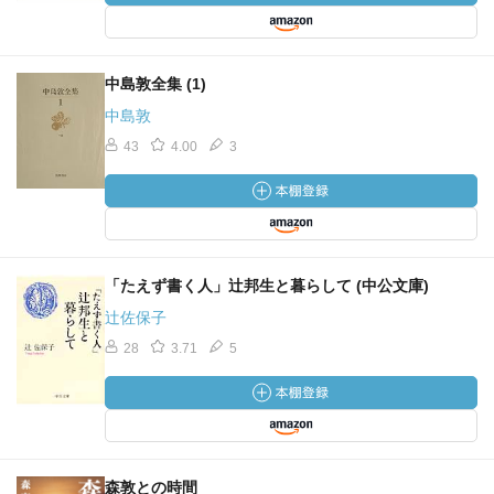
中島敦全集 (1)
中島敦
43
4.00
3
「たえず書く人」辻邦生と暮らして (中公文庫)
辻佐保子
28
3.71
5
森敦との時間