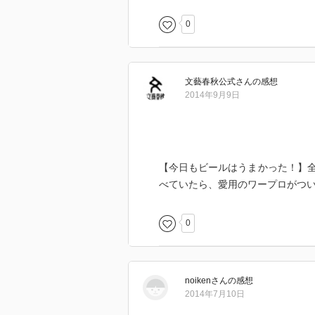
たり、独特の魅力があって愉しめ
0
文藝春秋公式
さん
の感想
2014年9月9日
【今日もビールはうまかった！】
べていたら、愛用のワープロがつ
0
noiken
さん
の感想
2014年7月10日