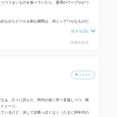
しつつうまいものを食べていたら、愛用のワープロがつ
眺めながらビールを飲む瞬間は、何とシアワセなものだ
を比較し、四角四面な規則に物申す。
ドタンバだ。
詳細をみる
ジメなことを楽しくいいかげんに語る、長寿連載エッセ
したい気分だったので「椎名誠」作品をセレクト、、、
フォロー
ント』シリーズを収録した第22弾の作品です。
だなぁ…久々に読んだ。時代の波に所々妥協しつつ、根
うイメージ。
れているけど、決して説教っぽくなく（たまに同年代の