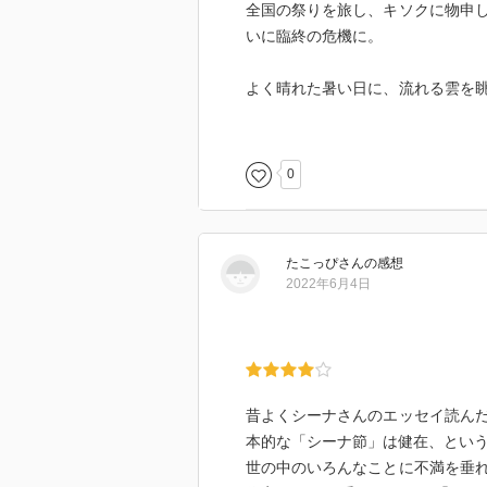
全国の祭りを旅し、キソクに物申
いに臨終の危機に。
よく晴れた暑い日に、流れる雲を
ろうか。
全国の祭りを旅し、世界のお風呂
親指シフトのワープロもとうとう
0
どーでもいいことをマジメに、マ
イ第22弾。
-----------------------
たこっぴ
さん
の感想
2022年6月4日
相変わらず軽めの作品で気分転換
『週刊文春』の連載エッセイ『赤マ
■気がつけば契約業者
昔よくシーナさんのエッセイ読ん
■海獣むかしばなし
本的な「シーナ節」は健在、とい
■クルマで回ってくるもの
世の中のいろんなことに不満を垂
■まつり演歌の夜がふける