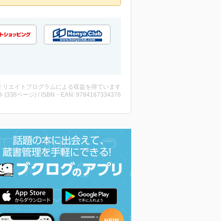
ィリエイトプログラムによる収益を得ています
・本 (336ページ) / ISBN・EAN: 9784167334376