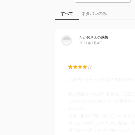
すべて
ネタバレのみ
たかお
さん
の感想
2021年7月4日
大腸癌にかかった日赤の現役外科
死の恐怖から抜けた変化は、1日1
老後の安心のために何かを我慢す
からない。
現実に自分の身に迫らないかぎり
ホスピスは死にゆくための世界。
最期まで人間くささに接していた