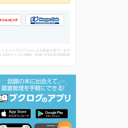
ィリエイトプログラムによる収益を得ています
・本 (336ページ) / ISBN・EAN: 9784167343026