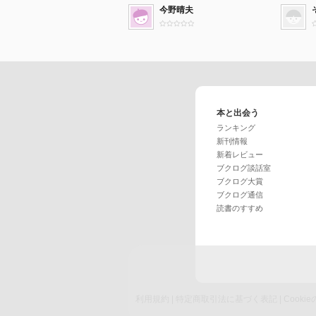
今野晴夫
本と出会う
ランキング
新刊情報
新着レビュー
ブクログ談話室
ブクログ大賞
ブクログ通信
読書のすすめ
利用規約
|
特定商取引法に基づく表記
|
Cook