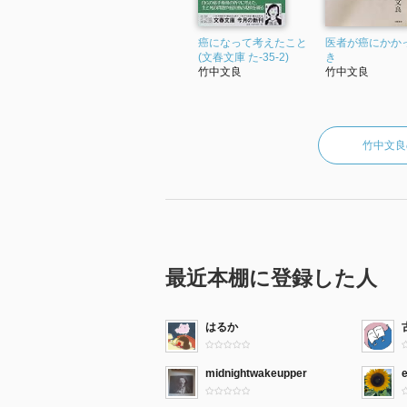
癌になって考えたこと
医者が癌にかか
(文春文庫 た-35-2)
き
竹中文良
竹中文良
竹中文良
最近本棚に登録した人
はるか
midnightwakeupper
e