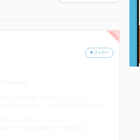
フォロー
部長の患者体験。
日がとても大切に感じられるようになったこと。
るのはなんとなく寂しい。その老後は来るか来ないかわ
死は遠いものと感じていないだろうか。
死はあくまでも生の延長線上の一時期ではないか。
い。