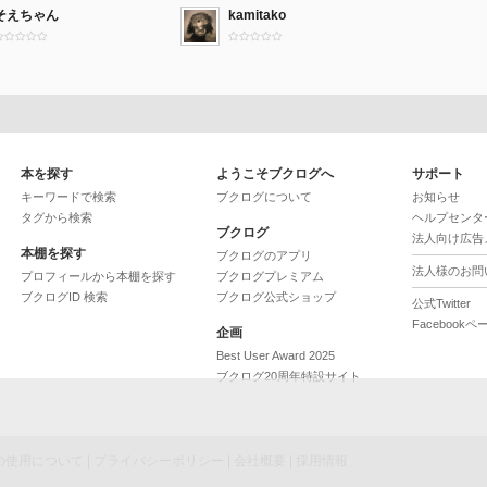
そえちゃん
kamitako
本を探す
ようこそブクログへ
サポート
キーワードで検索
ブクログについて
お知らせ
タグから検索
ヘルプセンタ
ブクログ
法人向け広告
本棚を探す
ブクログのアプリ
法人様のお問
プロフィールから本棚を探す
ブクログプレミアム
ブクログID 検索
ブクログ公式ショップ
公式Twitter
Facebookペ
企画
Best User Award 2025
ブクログ20周年特設サイト
ieの使用について
|
プライバシーポリシー
|
会社概要
|
採用情報