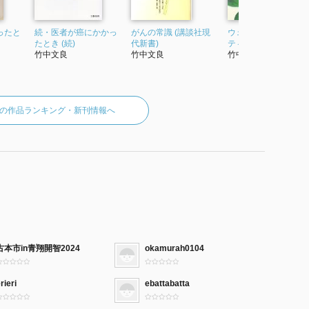
ったと
続・医者が癌にかかっ
がんの常識 (講談社現
ウェルネス・コミュ
たとき (続)
代新書)
ティー
竹中文良
竹中文良
竹中文良
の作品ランキング・新刊情報へ
古本市in青翔開智2024
okamurah0104
rieri
ebattabatta