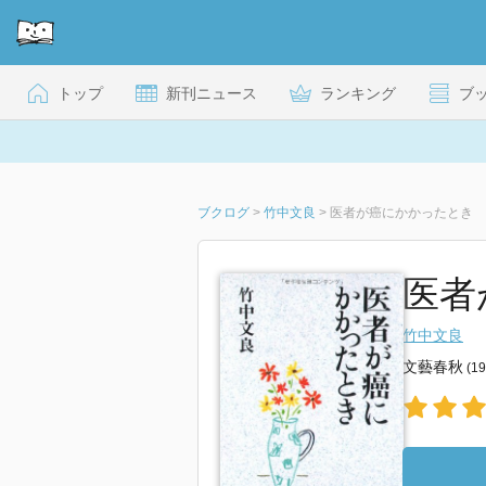
トップ
新刊ニュース
ランキング
ブ
ブクログ
>
竹中文良
>
医者が癌にかかったとき
医者
竹中文良
文藝春秋
(1