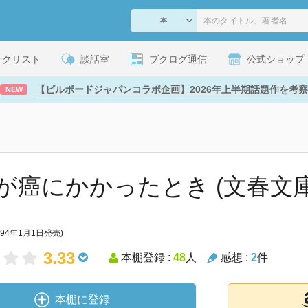
ックリスト
談話室
ブクログ通信
公式ショップ
【ビルボードジャパンコラボ企画】2026年上半期話題作を考察
NEW
が癌にかかったとき (文春文庫
994年1月1日発売)
3.33
本棚登録 :
48
人
感想 :
2
件
本棚に登録