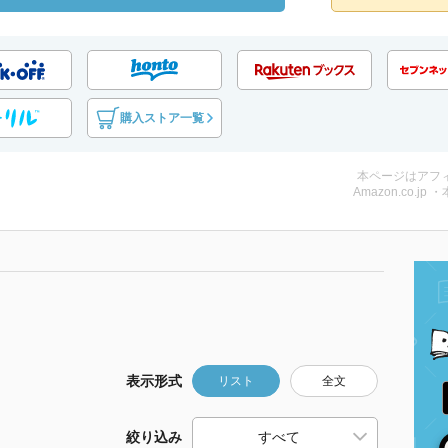
購入ストア一覧
本ページはアフ
Amazon.co.jp 
表示形式
リスト
全文
絞り込み