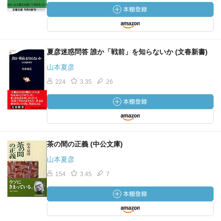
夏彦迷惑問答 誰か「戦前」を知らないか (文春新書)
山本夏彦
224
3.35
26
茶の間の正義 (中公文庫)
山本夏彦
154
3.45
7