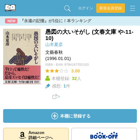
ログイン
新規会員登録
『永遠の記憶』が1位に！本ランキング
NEW
愚図の大いそがし (文春文庫 や-11-
10)
山本夏彦
文藝春秋
(1996.01.01)
ISBN・EAN:
9784167352103
3.00
本棚登録:
32
人
感想:
1
件
本棚に登録する
Amazon
詳細ページへ