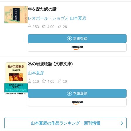
年を歴た鰐の話
レオポール・ショヴォ 山本夏彦
153
4.00
26
私の岩波物語 (文春文庫)
山本夏彦
116
4.05
10
山本夏彦の作品ランキング・新刊情報