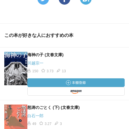
この本が好きな人におすすめの本
海神の子 (文春文庫)
川越宗一
150
3.73
13
怒涛のごとく (下) (文春文庫)
白石一郎
49
3.27
3