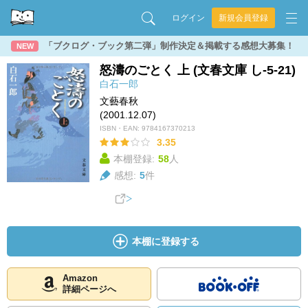
ログイン
新規会員登録
「ブクログ・ブック第二弾」制作決定＆掲載する感想大募集！
NEW
怒濤のごとく 上 (文春文庫 し-5-21)
白石一郎
文藝春秋
(2001.12.07)
ISBN・EAN:
9784167370213
3.35
本棚登録:
58
人
感想:
5
件
本棚に登録する
Amazon
詳細ページへ