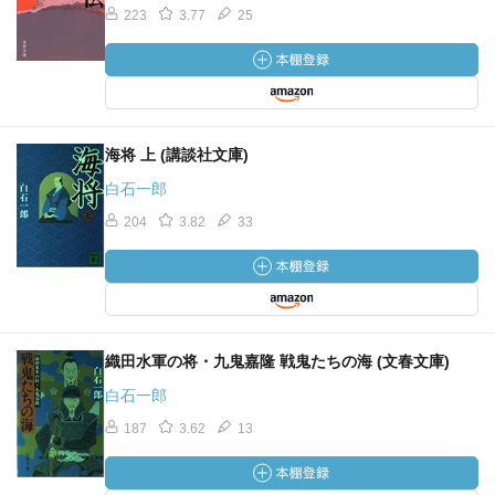
223
3.77
25
海将 上 (講談社文庫)
白石一郎
204
3.82
33
織田水軍の将・九鬼嘉隆 戦鬼たちの海 (文春文庫)
白石一郎
187
3.62
13