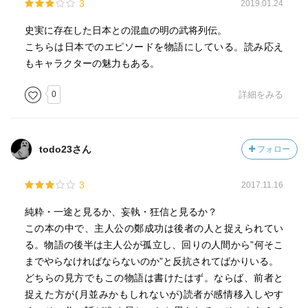
3
2019.01.24
史実に存在した日本との混血の明の武将列伝。
こちらは日本でのエピソードを物語にしている。読み応え
もキャラクターの魅力もある。
0
詳細をみる
todo23さん
フォロー
3
2017.11.16
純粋・一途と見るか、妄執・狂信と見るか？
この本の中で、主人公の鄭成功は後者の人と捉えられてい
る。物語の後半は主人公が孤立し、回りの人間から”何そこ
までやらなければならないのか”と反抗されてばかりいる。
どちらの見方でもこの物語は書けたはず。ならば、前者と
捉えた方が(月並みかもしれないが)読者が感情移入しやす