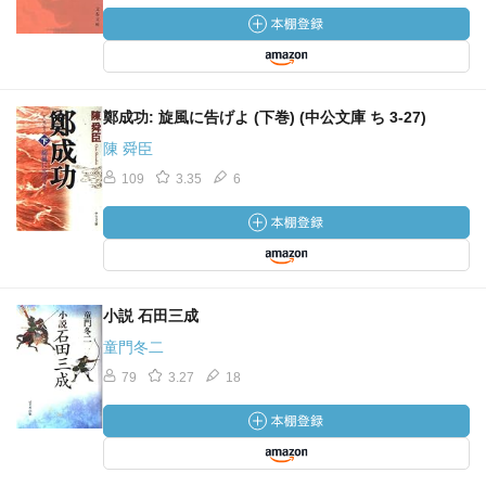
鄭成功: 旋風に告げよ (下巻) (中公文庫 ち 3-27)
陳 舜臣
109
3.35
6
小説 石田三成
童門冬二
79
3.27
18