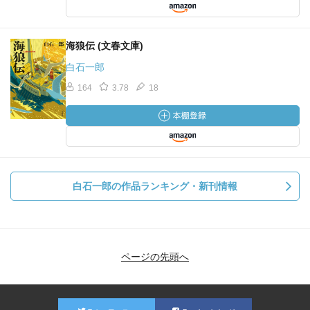
海狼伝 (文春文庫)
白石一郎
164
3.78
18
白石一郎の作品ランキング・新刊情報
ページの先頭へ