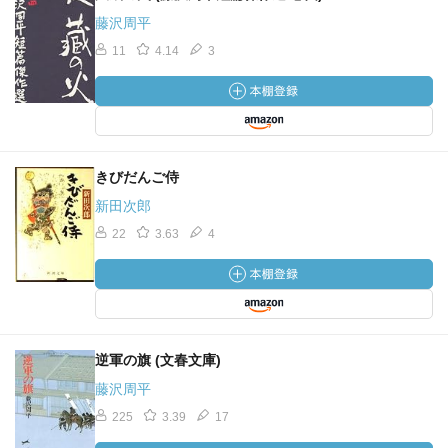
藤沢周平
11
4.14
3
きびだんご侍
新田次郎
22
3.63
4
逆軍の旗 (文春文庫)
藤沢周平
225
3.39
17