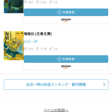
187
3.62
13
海狼伝 (文春文庫)
白石一郎
164
3.78
18
白石一郎の作品ランキング・新刊情報
ページの先頭へ