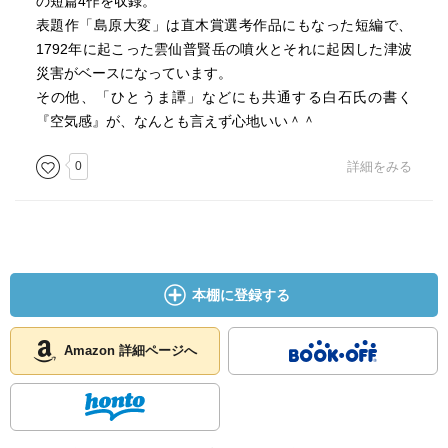
の短篇4作を収録。
表題作「島原大変」は直木賞選考作品にもなった短編で、
1792年に起こった雲仙普賢岳の噴火とそれに起因した津波
災害がベースになっています。
その他、「ひとうま譚」などにも共通する白石氏の書く
『空気感』が、なんとも言えず心地いい＾＾
0
詳細をみる
本棚に登録する
Amazon 詳細ページへ