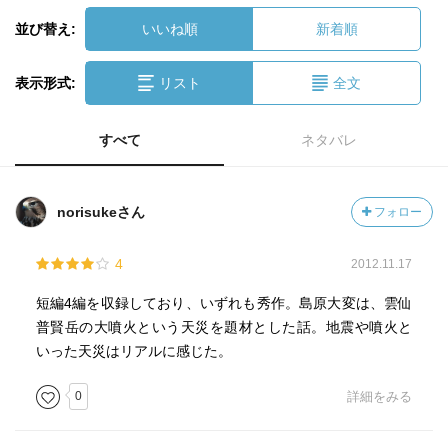
並び替え:
いいね順
新着順
表示形式:
リスト
全文
すべて
ネタバレ
norisukeさん
フォロー
4
2012.11.17
短編4編を収録しており、いずれも秀作。島原大変は、雲仙
普賢岳の大噴火という天災を題材とした話。地震や噴火と
いった天災はリアルに感じた。
0
詳細をみる