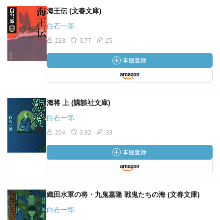
海王伝 (文春文庫)
白石一郎
223
3.77
25
海将 上 (講談社文庫)
白石一郎
204
3.82
33
織田水軍の将・九鬼嘉隆 戦鬼たちの海 (文春文庫)
白石一郎