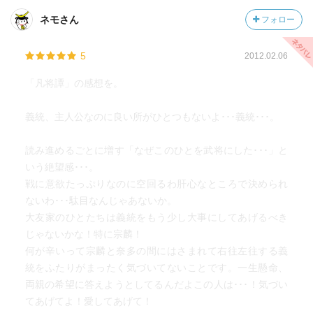
ネモさん
フォロー
5
2012.02.06
「凡将譚」の感想を。
義統、主人公なのに良い所がひとつもないよ･･･義統･･･。
読み進めるごとに増す「なぜこのひとを武将にした･･･」と
いう絶望感･･･。
戦に意欲たっぷりなのに空回るわ肝心なところで決められ
ないわ･･･駄目なんじゃあないか。
大友家のひとたちは義統をもう少し大事にしてあげるべき
じゃないかな！特に宗麟！
何が辛いって宗麟と奈多の間にはさまれて右往左往する義
統をふたりがまったく気づいてないことです。一生懸命、
両親の希望に答えようとしてるんだよこの人は･･･！気づい
てあげてよ！愛してあげて！