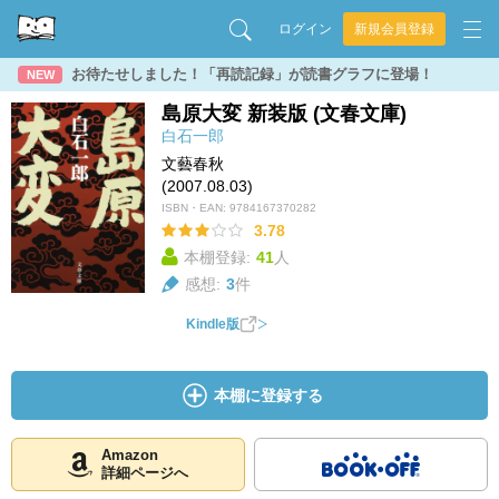
ログイン
新規会員登録
お待たせしました！「再読記録」が読書グラフに登場！
NEW
島原大変 新装版 (文春文庫)
白石一郎
文藝春秋
(2007.08.03)
ISBN・EAN:
9784167370282
3.78
本棚登録:
41
人
感想:
3
件
Kindle版
本棚に登録する
Amazon
詳細ページへ