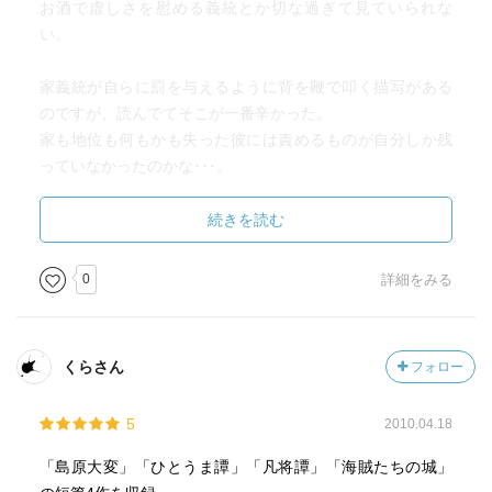
お酒で虚しさを慰める義統とか切な過ぎて見ていられな
い。
家義統が自らに罰を与えるように背を鞭で叩く描写がある
のですが、読んでてそこが一番辛かった。
家も地位も何もかも失った彼には責めるものが自分しか残
っていなかったのかな･･･。
心優しい従者に看取られて死んでいったことが義統とって
わずかでも救いになっていればいいと思わずにはいられま
続きを読む
せん。
0
詳細をみる
くらさん
フォロー
5
2010.04.18
「島原大変」「ひとうま譚」「凡将譚」「海賊たちの城」