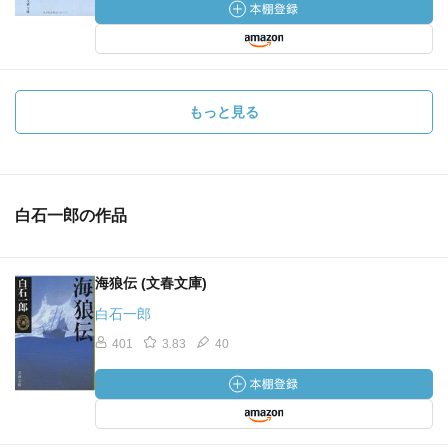
もっと見る
白石一郎の作品
海狼伝 (文春文庫)
白石一郎
401
3.83
40