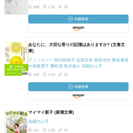
688
2.94
56
あなたに、大切な香りの記憶はありますか? (文春文
庫)
アンソロジー 阿川佐和子 石田衣良 角田光代 熊谷達也
小池真理子 重松清 朱川湊人 高樹のぶ子
458
3.50
42
マイマイ新子 (新潮文庫)
高樹のぶ子
261
3.60
42