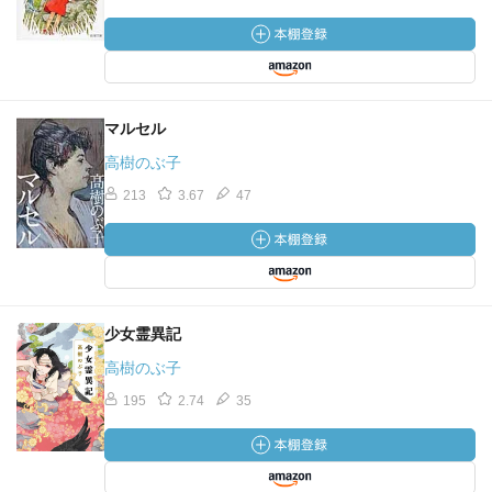
マルセル
高樹のぶ子
213
3.67
47
少女霊異記
高樹のぶ子
195
2.74
35