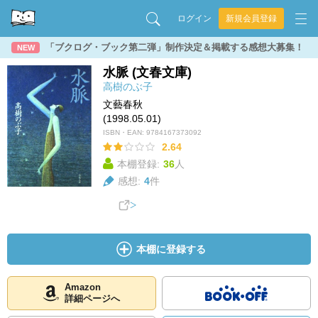
ログイン
新規会員登録
「ブクログ・ブック第二弾」制作決定＆掲載する感想大募集！
NEW
水脈 (文春文庫)
高樹のぶ子
文藝春秋
(1998.05.01)
ISBN・EAN:
9784167373092
2.64
本棚登録:
36
人
感想:
4
件
本棚に登録する
Amazon
詳細ページへ