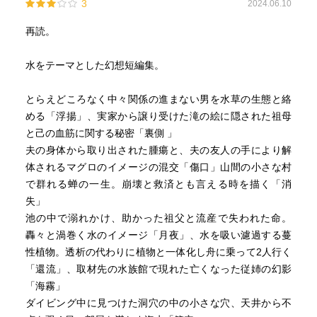
3
2024.06.10
再読。
水をテーマとした幻想短編集。
とらえどころなく中々関係の進まない男を水草の生態と絡
める「浮揚」、実家から譲り受けた滝の絵に隠された祖母
と己の血筋に関する秘密「裏側 」
夫の身体から取り出された腫瘍と、夫の友人の手により解
体されるマグロのイメージの混交「傷口」山間の小さな村
で群れる蝉の一生。崩壊と救済とも言える時を描く「消
失」
池の中で溺れかけ、助かった祖父と流産で失われた命。
轟々と渦巻く水のイメージ「月夜」、水を吸い濾過する蔓
性植物。透析の代わりに植物と一体化し舟に乗って2人行く
「還流」、取材先の水族館で現れた亡くなった従姉の幻影
「海霧」
ダイビング中に見つけた洞穴の中の小さな穴、天井から不