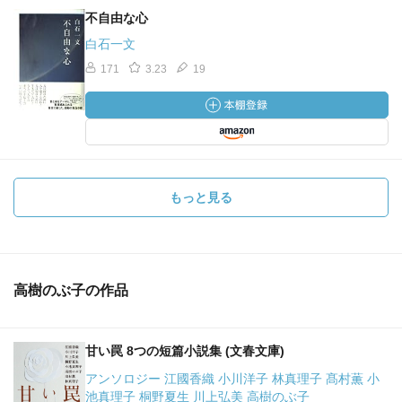
不自由な心
白石一文
171
3.23
19
もっと見る
高樹のぶ子の作品
甘い罠 8つの短篇小説集 (文春文庫)
アンソロジー 江國香織 小川洋子 林真理子 髙村薫 小
池真理子 桐野夏生 川上弘美 高樹のぶ子