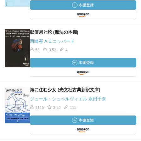
郵便局と蛇 (魔法の本棚)
西崎憲 A.E.コッパード
53
3.53
4
海に住む少女 (光文社古典新訳文庫)
ジュール・シュペルヴィエル 永田千奈
1115
3.70
115