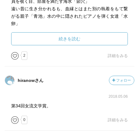
貞を覗く目、部屋を満たす海水「節穴」
遠い昔に生き分かれるも、血縁とはまた別の執着をもて繋
がる親子「青池」水の中に隠されたピアノを弾く女達「水
卵」
「浮揚」「傷口」「消失」など生々しい性の匂いが強い物
続きを読む
もあれば、切なさと閉じた世界に入り死に向かって行くよ
うなラストの「還流」「水卵」等もある。
2
詳細をみる
個人的には「月夜」が好き。池に落ちて溺れた祖父が、水
の中で掴んだ白い物体。それは月で、今でも月には祖父の
hiranowさん
フォロー
指の痕が残っている…
2018.05.06
第34回女流文学賞。
0
詳細をみる