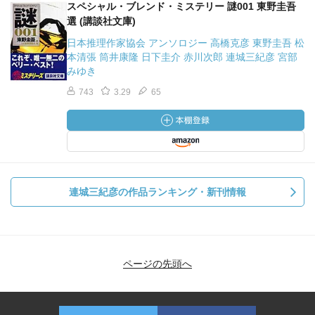
スペシャル・ブレンド・ミステリー 謎001 東野圭吾
選 (講談社文庫)
日本推理作家協会 アンソロジー 高橋克彦 東野圭吾 松
本清張 筒井康隆 日下圭介 赤川次郎 連城三紀彦 宮部
みゆき
743
3.29
65
連城三紀彦の作品ランキング・新刊情報
ページの先頭へ