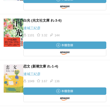
白光 (光文社文庫 れ-3-6)
連城三紀彦
1101
3.32
144
恋文 (新潮文庫 れ-1-4)
連城三紀彦
1049
3.67
136