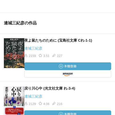
連城三紀彦の作品
夜よ鼠たちのために (宝島社文庫 Cれ-1-1)
連城三紀彦
2159
3.51
227
戻り川心中 (光文社文庫 れ-3-4)
連城三紀彦
2129
4.06
216