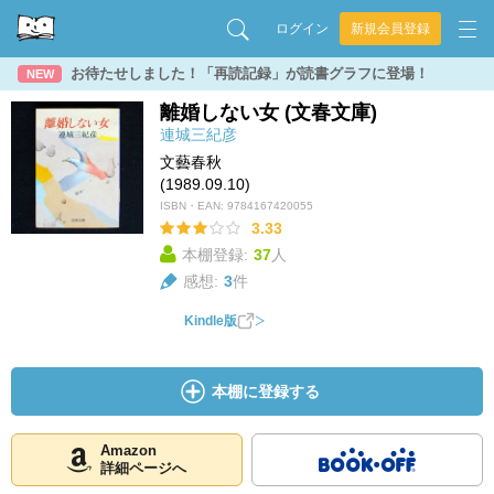
ログイン
新規会員登録
お待たせしました！「再読記録」が読書グラフに登場！
NEW
離婚しない女 (文春文庫)
連城三紀彦
文藝春秋
(1989.09.10)
ISBN・EAN:
9784167420055
3.33
本棚登録:
37
人
感想:
3
件
Kindle版
本棚に登録する
Amazon
詳細ページへ