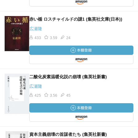
赤い楯 ロスチャイルドの謎1 (集英社文庫(日本))
広瀬隆
433
3.59
24
二酸化炭素温暖化説の崩壊 (集英社新書)
広瀬隆
425
3.56
45
資本主義崩壊の首謀者たち (集英社新書)