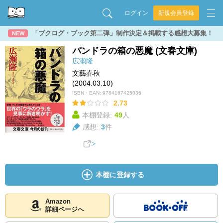
ログイン
新規会員登録
「ブクログ・ブック第二弾」制作決定＆掲載する感想大募集！
NEW
パンドラの箱の悪魔 (文春文庫)
広瀬隆
文藝春秋
(2004.03.10)
ISBN・EAN:
9784167425036
2.73
本棚登録:
49
人
感想:
3
件
本棚に登録する
Amazon
詳細ページへ