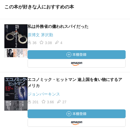
この本が好きな人におすすめの本
私は外務省の傭われスパイだった
原博文 茅沢勤
36
3.08
4
エコノミック・ヒットマン 途上国を食い物にするア
メリカ
ジョンパーキンス
201
3.66
27