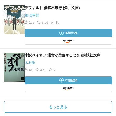
デフォルト 債務不履行 (角川文庫)
相場英雄
172
3.56
15
小説ペイオフ 通貨が堕落するとき (講談社文庫)
木村剛
66
3.50
7
もっと見る