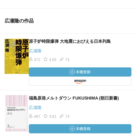
広瀬隆の作品
原子炉時限爆弾 大地震におびえる日本列島
広瀬隆
472
4.05
73
福島原発メルトダウン FUKUSHIMA (朝日新書)
広瀬隆
467
3.61
73