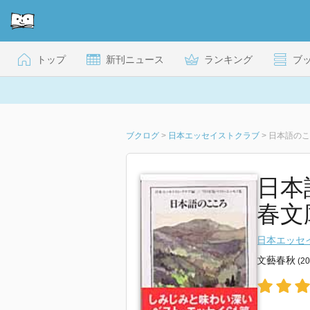
トップ
新刊ニュース
ランキング
ブ
ブクログ
>
日本エッセイストクラブ
>
日本語のこ
日本
春文庫
日本エッセ
文藝春秋
(2