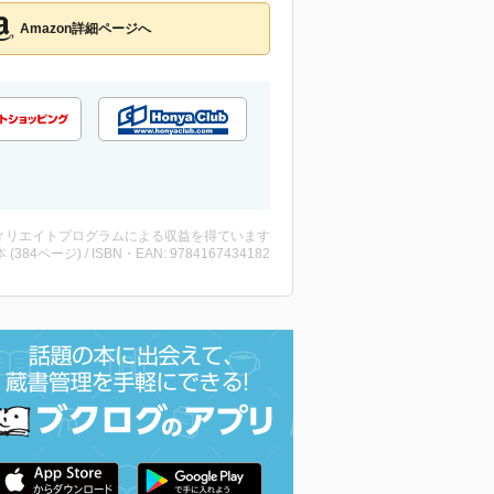
Amazon詳細ページへ
ィリエイトプログラムによる収益を得ています
・本 (384ページ) / ISBN・EAN: 9784167434182