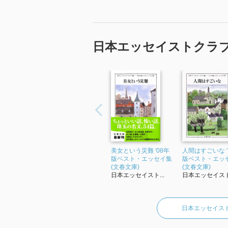
日本エッセイストクラ
美女という災難 '08年
人間はすごいな '
版ベスト・エッセイ集
版ベスト・エッ
(文春文庫)
(文春文庫)
日本エッセイスト...
日本エッセイスト.
日本エッセイス