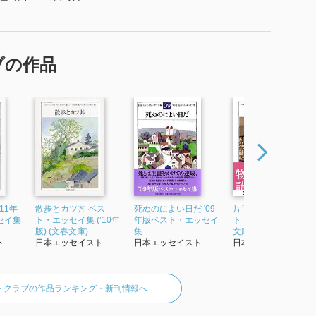
ブの作品
11年
散歩とカツ丼 ベス
死ぬのによい日だ '09
片手の音 '05年版ベス
セイ集
ト・エッセイ集 (’10年
年版ベスト・エッセイ
ト・エッセイ集 (文春
版) (文春文庫)
集
文庫)
..
日本エッセイスト...
日本エッセイスト...
日本エッセイスト...
トクラブの作品ランキング・新刊情報へ