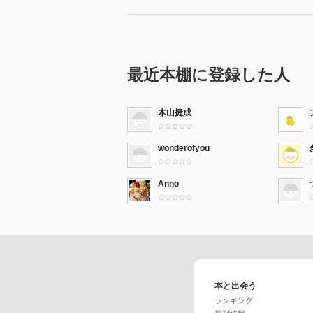
最近本棚に登録した人
木山捷成
wonderofyou
Anno
本と出会う
ランキング