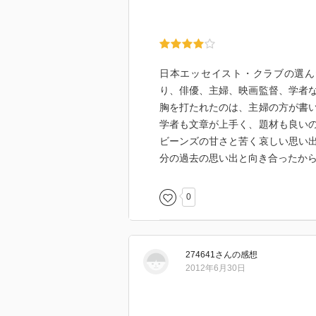
日本エッセイスト・クラブの選ん
り、俳優、主婦、映画監督、学者
胸を打たれたのは、主婦の方が書
学者も文章が上手く、題材も良い
ビーンズの甘さと苦く哀しい思い
分の過去の思い出と向き合ったか
0
274641
さん
の感想
2012年6月30日