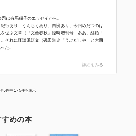
。表題は有馬稲子のエッセイから。
、紀行あり、うんちくあり、自慢あり、今回めだつのは
人を偲ぶ文章（『文藝春秋』臨時増刊号「ああ、結婚！
）。それに怪談風短文（磯田道史「うぶだしや」と大西
残った。
詳細をみる
全5件中 1 - 5件を表示
すすめの本