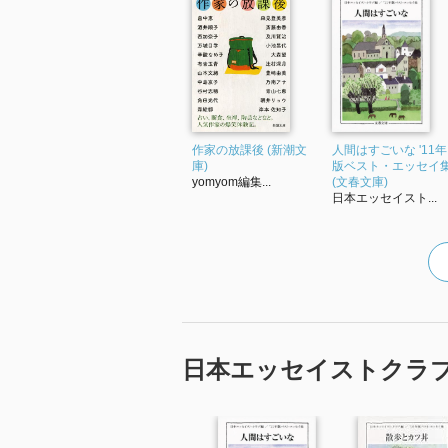
作家の放課後 (新潮文
人間はすごいな '11年
庫)
版ベスト・エッセイ
yomyom編集...
(文春文庫)
日本エッセイスト...
日本エッセイストクラ