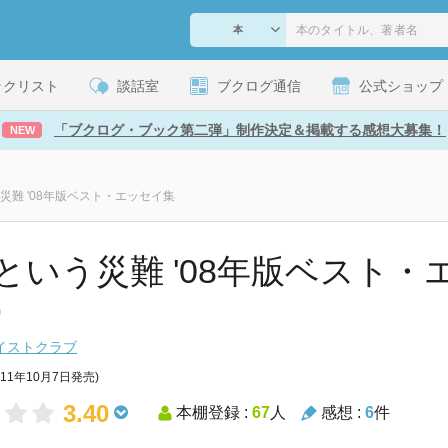
ックリスト
談話室
ブクログ通信
公式ショップ
「ブクログ・ブック第二弾」制作決定＆掲載する感想大募集！
NEW
災難 '08年版ベスト・エッセイ集
という災難 '08年版ベスト・
)
イストクラブ
011年10月7日発売)
3.40
本棚登録 :
67
人
感想 :
6
件