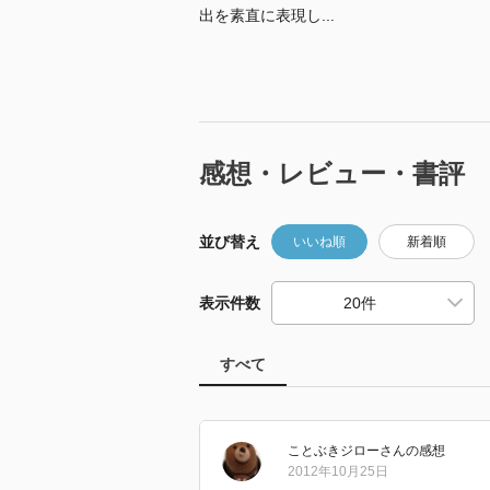
出を素直に表現し...
感想・レビュー・書評
並び替え
いいね順
新着順
表示件数
すべて
ことぶきジロー
さん
の感想
2012年10月25日