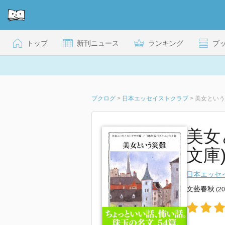
トップ
新刊ニュース
ランキング
ブ
ブクログ
>
日本エッセイストクラブ
>
美女という
美女
文庫
日本エッセ
文藝春秋
(2