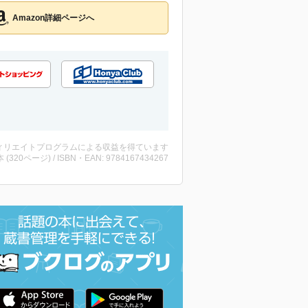
Amazon詳細ページへ
ィリエイトプログラムによる収益を得ています
・本 (320ページ) / ISBN・EAN: 9784167434267