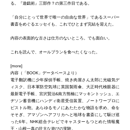
る。『遊戯術』三部作？の第三作目である。
「自分にとって世界で唯一の自由な世界」であるスーパー
書斎をめぐるエッセイも、これでひとまず完結を迎えた。
内容の表面的な古さは仕方のないところ。でも面白い。
これを読んで、オールブランを食べたくなった。
[more]
内容（「BOOK」データベースより）
電子翻訳機に少年探偵手帳、焼き肉屋さん太郎に光磁気デ
ィスク、日本軍防空気球に英国製雨傘、大正時代検眼器に
最新電子手帳、宮沢賢治&南方熊楠にマッキントッシュ、エ
ヂソン蓄音機にハンディ衛星受信装置、ノートワープロに
ピストル鞄。あらゆるモノにあたたかな物語を求め、命を
そそぎ、アマゾンへアフリカへと地球を書斎にして駆け巡
った6年。NHK総合テレビでキャスターもつとめた情報魔
王・山根一真の壮大な遊びの実験。