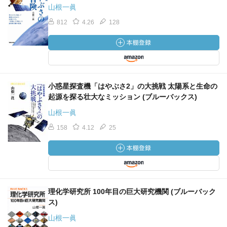
山根一眞
812
4.26
128
小惑星探査機「はやぶさ2」の大挑戦 太陽系と生命の
起源を探る壮大なミッション (ブルーバックス)
山根一眞
158
4.12
25
理化学研究所 100年目の巨大研究機関 (ブルーバック
ス)
山根一眞