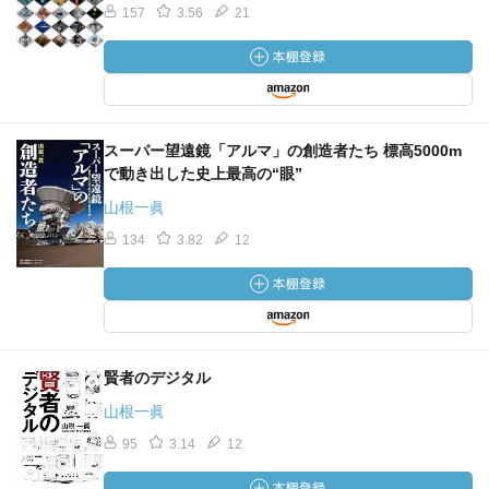
157
3.56
21
スーパー望遠鏡「アルマ」の創造者たち 標高5000m
で動き出した史上最高の“眼”
山根一眞
134
3.82
12
賢者のデジタル
山根一眞
95
3.14
12