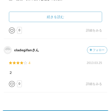
内容（「MARC」データベースより）
「スーパー書斎の遊戯術」「第『三・五』の波…スーパー
続きを読む
書斎の秘めごと」に続く「黄金版」。あらゆるモノにあた
たかな物語を求め、命をそそぎ、アマゾンへアフリカへと
0
詳細をみる
地球を書斎に忙しく過ごす日々。不思議で自由なエッセ
イ。
cladegifanさん
フォロー
（目次）
少年探偵団の技術
4
2013.03.25
電子翻訳者の誕生
防弾鞄の真偽
２
「危ない橋」への入口
郵便受けの物語
0
詳細をみる
これでもかファイル術
地上げ屋の読書生活
縦書きの復権
書斎夜食の模索