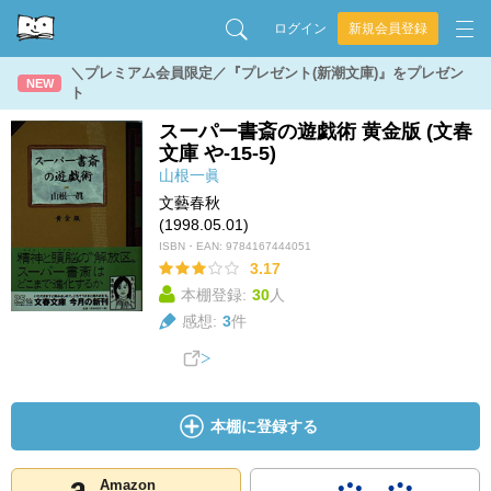
ログイン
新規会員登録
＼プレミアム会員限定／『プレゼント(新潮文庫)』をプレゼン
NEW
ト
スーパー書斎の遊戯術 黄金版 (文春
文庫 や-15-5)
山根一眞
文藝春秋
(1998.05.01)
ISBN・EAN:
9784167444051
3.17
本棚登録:
30
人
感想:
3
件
本棚に登録する
Amazon