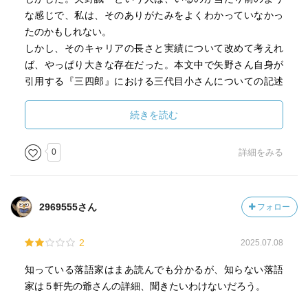
生涯つつましい長屋暮らしを通したことで知られる彦六の
な感じで、私は、そのありがたみをよくわかっていなかっ
正蔵師匠に、反面、コーヒーは自分で挽いた豆をサイフォ
たのかもしれない。
ンでたて、食堂車でオートミールの食べ方を著者に得意げ
しかし、そのキャリアの長さと実績について改めて考えれ
に教授し、「落語家のなかでホームスパンのジャケットを
ば、やっぱり大きな存在だった。本文中で矢野さん自身が
最初に着」るようなモダンな横顔があったことをはじめて
引用する『三四郎』における三代目小さんについての記述
知った。へぇ〜（「林家正藏の反骨精神」）
が、落語家と評論家という立場の違いこそあれ、そのまま
当てはめられるように思う。
続きを読む
他の著作も読みたいなと思いながら、早くも読み終わって
その他にも落語好きには刺激的なエピソードや指摘が多
しまった。
0
詳細をみる
数。
2969555さん
フォロー
2
2025.07.08
知っている落語家はまあ読んでも分かるが、知らない落語
家は５軒先の爺さんの詳細、聞きたいわけないだろう。