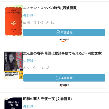
エノケン・ロッパの時代 (岩波新書)
矢野誠一
66
3.47
11
志ん生の右手 落語は物語を捨てられるか (河出文庫)
矢野誠一
51
3.14
5
昭和の藝人 千夜一夜 (文春新書)
矢野誠一