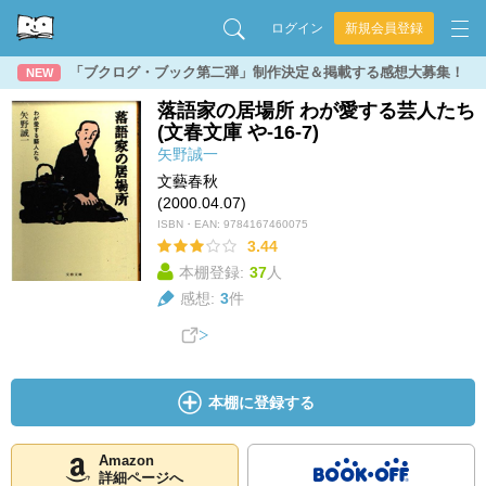
ログイン
新規会員登録
「ブクログ・ブック第二弾」制作決定＆掲載する感想大募集！
NEW
落語家の居場所 わが愛する芸人たち
(文春文庫 や-16-7)
矢野誠一
文藝春秋
(2000.04.07)
ISBN・EAN:
9784167460075
3.44
本棚登録:
37
人
感想:
3
件
本棚に登録する
Amazon
詳細ページへ