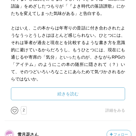
語論」をめざしたつもりが「『よき時代の落語讃歌』にか
たちを変えてしまった気味がある」と告白する。
とはいえ、この本からは年寄りの昔話に付き合わされたよ
うなうっとうしさはほとんど感じられない。ひとつには、
それは筆者が過去と現在とを比較するような書き方を意識
的に避けているからだろうし、もうひとつには、現在にも
通じるや寄席の「気分」といったものが、さながらRPGの
「アイテム」のようにこの本の随所に隠されて（？）い
て、そのつどいろいろなことにあらためて気づかされるか
らではないか。
続きを読む
「つまり、ふだん着で、ふだん使っているものを手にし
て、ふだんの声で、ふだんの言葉ではなすのが、落語なの
2
詳細をみる
である」（「古今亭志ん生の執念」）
これからの新作落語について。三遊亭圓歌の「中沢家の
雪月花さん
フォロー