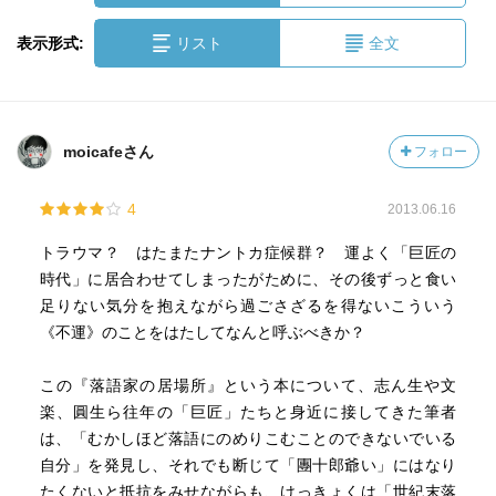
表示形式:
リスト
全文
moicafeさん
フォロー
4
2013.06.16
トラウマ？ はたまたナントカ症候群？ 運よく「巨匠の
時代」に居合わせてしまったがために、その後ずっと食い
足りない気分を抱えながら過ごさざるを得ないこういう
《不運》のことをはたしてなんと呼ぶべきか？
この『落語家の居場所』という本について、志ん生や文
楽、圓生ら往年の「巨匠」たちと身近に接してきた筆者
は、「むかしほど落語にのめりこむことのできないでいる
自分」を発見し、それでも断じて「團十郎爺い」にはなり
たくないと抵抗をみせながらも、けっきょくは「世紀末落