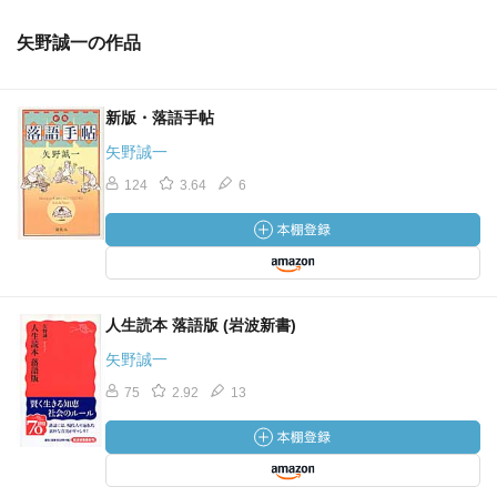
矢野誠一の作品
新版・落語手帖
矢野誠一
124
3.64
6
人生読本 落語版 (岩波新書)
矢野誠一
75
2.92
13