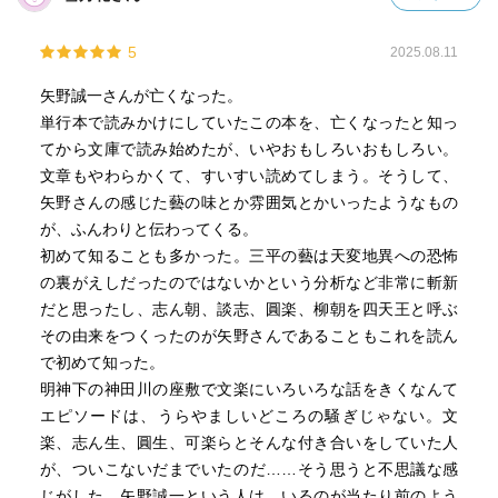
人々」や林家木久蔵（現木久扇）を引き合いに出しながら
（風俗描写やナンセンスな状況ばかりにたよらない）「ま
5
2025.08.11
すますパーソナルな色彩を加えていくような気がする」
（「寄席」94.2.16）
矢野誠一さんが亡くなった。
単行本で読みかけにしていたこの本を、亡くなったと知っ
三代目小さんと圓遊についての夏目漱石による評をとりあ
てから文庫で読み始めたが、いやおもしろいおもしろい。
げ、小さんの方を持ち上げるのは漱石が「なにより江戸趣
文章もやわらかくて、すいすい読めてしまう。そうして、
味のひと」だっかからと指摘、むしろ「新しい時代にふさ
矢野さんの感じた藝の味とか雰囲気とかいったようなもの
わしい感覚」にあふれていたのは圓遊の方であった（「世
が、ふんわりと伝わってくる。
紀末落語論」）
初めて知ることも多かった。三平の藝は天変地異への恐怖
の裏がえしだったのではないかという分析など非常に斬新
今日の落語を取り巻く状況について、聴衆をふくめた当事
だと思ったし、志ん朝、談志、圓楽、柳朝を四天王と呼ぶ
者たちのその危機感の薄さは四半世紀前とまったく変わっ
その由来をつくったのが矢野さんであることもこれを読ん
ていないと指摘する一方で、そのぬるま湯につかっている
で初めて知った。
ような居心地のよさがかえって「激しい世の移り変わりと
明神下の神田川の座敷で文楽にいろいろな話をきくなんて
いう時間の流れのなかで、少しも動かない静かな時間をつ
エピソードは、うらやましいどころの騒ぎじゃない。文
くり出していたことに、じつは最近になってやっと気づい
楽、志ん生、圓生、可楽らとそんな付き合いをしていた人
た」（「世紀末落語論」）
が、ついこないだまでいたのだ……そう思うと不思議な感
じがした。矢野誠一という人は、いるのが当たり前のよう