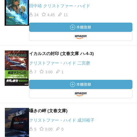
は旅行好きの老婦人に元ドイツ空軍の老飛行士など。そこ
田中靖 クリストファー・ハイド
へ助っ人として、当初から事件を追っていた元FBIのテロ研
24
4.45
11
究員とアムトラックの保安員らが、隙を見て列車に潜入し
合流を果たした。策謀に長けたマクスウェルをリーダー
に、各々が持てる技倆を駆使して狂気のテロリスト集団に
立ち向かっていく。
イカルスの封印 (文春文庫 ハ-4-3)
奇抜な着想に肉付けした波瀾に満ちたエピソードがとにか
クリストファー・ハイド 二宮磬
く読ませる。カナダ出身で鉄道ファンのハイドが持てる力
を投入しただけあって、状況を的確に伝えるディテールが
7
3.00
1
生きている。武器の量と狡猾さで圧倒するテロリストに対
し、間に合わせの備品や薬で火炎瓶などを即興的に作り出
す〝アマチュア〟らの知恵と勇気は、バグリイの名作「高
い砦」を彷彿とさせる。その無謀ともいえる戦闘で、ある
者は当然敗れて死んでいくのだが、巧みな人物造形によっ
囁きの岬 (文春文庫)
て展開する人間ドラマも劇的で鮮やかだ。どれほど英雄的
クリストファー・ハイド 成川裕子
行動をとろうと強盗としての本分を忘れない主人公を巡る
爽快な結末も潔い。
5
0.00
0