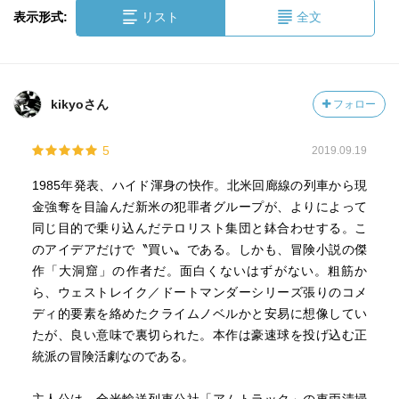
表示形式:
リスト
全文
kikyoさん
フォロー
5
2019.09.19
1985年発表、ハイド渾身の快作。北米回廊線の列車から現
金強奪を目論んだ新米の犯罪者グループが、よりによって
同じ目的で乗り込んだテロリスト集団と鉢合わせする。こ
のアイデアだけで〝買い〟である。しかも、冒険小説の傑
作「大洞窟」の作者だ。面白くないはずがない。粗筋か
ら、ウェストレイク／ドートマンダーシリーズ張りのコメ
ディ的要素を絡めたクライムノベルかと安易に想像してい
たが、良い意味で裏切られた。本作は豪速球を投げ込む正
統派の冒険活劇なのである。