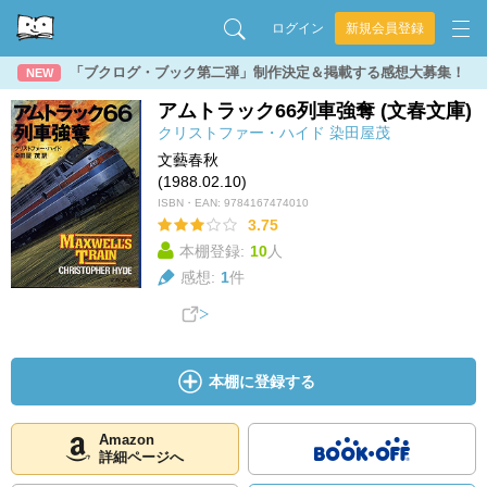
ログイン
新規会員登録
「ブクログ・ブック第二弾」制作決定＆掲載する感想大募集！
NEW
アムトラック66列車強奪 (文春文庫)
クリストファー・ハイド
染田屋茂
文藝春秋
(1988.02.10)
ISBN・EAN:
9784167474010
3.75
本棚登録:
10
人
感想:
1
件
本棚に登録する
Amazon
詳細ページへ