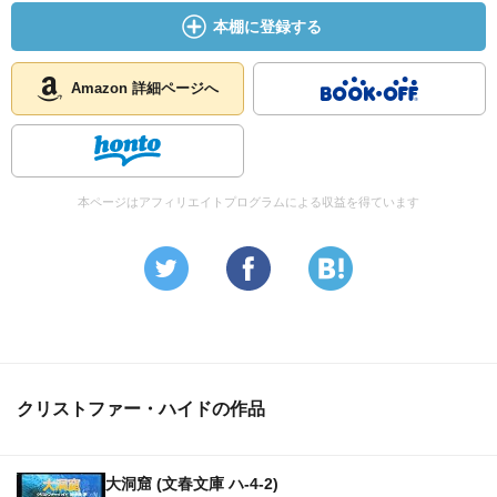
軍主導空挺部隊による強攻策は無残に失敗し、政府機関は
本棚に登録する
有効な打開策を見出せない。モントリオールでVIA鉄道〈カ
ナディアン〉と連結した列車は、16両編成となり、人質は
約600人に膨れ上がる。しかも、各車には炭疽菌の生物兵器
Amazon 詳細ページへ
も仕組まれ、外部からの攻撃は乗客が全滅するばかりでな
く、その一帯が広範囲に渡り人間の住めない死のエリアと
なることを意味した。カネを横取りされた上に、罪の無い
人々を道連れにしようとしているテロリストに激怒したマ
本ページはアフィリエイトプログラムによる収益を得ています
クスウェルは、先頭に立って反撃することを決意。ディー
ゼル機関車のため、必ず燃料補給で停車する。狙うなら、
その時だった。かくて、米国ワシントンから北へ、国境を
超えカナダを横断するルートを走る列車の中で、ハイジャ
ック犯らとの生死を賭けた長く苦しい闘いが始まる。
大半の乗客が未曽有の恐怖に萎縮する中、対テロリストで
クリストファー・ハイドの作品
奮起したメンバーが集結する。ただ一人銃を携行していた
中年刑事以外は武器もなく、暴力とは無縁の素人ばかり。
マクスウェルら〝元列車強盗団〟のやさぐれた三人、義手
大洞窟 (文春文庫 ハ-4-2)
の退役軍人や鉄道マニアの技師に列車のポーター、さらに