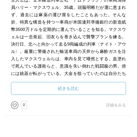
主人公は、全米輸送列車公社「アムトラック」の車両清掃
員ハリー・マクスウェル、35歳。頭脳明晰だが運に恵まれ
ず、過去には麻薬の運び屋をしたこともあった。そんな
折、特異な構造を持つ一車両が米国連邦準備銀行の新造紙
幣3500万ドルを定期的に運んでいることを知る。マクスウ
ェルは一念発起、旧友らを巻き込んで襲撃プランを練る。
決行日、北へと向かって走る9両編成の列車〈ナイト・アウ
ル〉。厳重に警備された輸送車両の天井から麻酔ガスを注
入したマクスウェルらは、車内を見て唖然とする。血塗れ
で死んでいる護衛らと、意識を失い倒れた戦闘服の男。傍
には銃器が転がっている。大金を狙っていたのは自分たち
だけではなかった。
テロリストの正体は欧州を拠点とする「世界人民軍」だっ
続きを読む
た。美貌だが冷血なドイツ人の女シェンカーをリーダーと
する７人は、乗客225名を人質に取り、進行方向の路線全開
0
詳細をみる
放を要求。ノンストップで疾走する〈ナイト・アウル〉に
は爆弾が仕掛けられていた。厄介なことに「身代金」をす
でに手に入れたテロリストらは、取引する必要が無く、た
だ逃走／脱出する目的地に辿り着けばよかった。