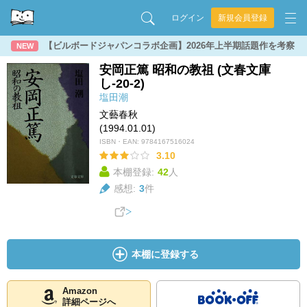
ログイン
新規会員登録
【ビルボードジャパンコラボ企画】2026年上半期話題作を考察
NEW
安岡正篤 昭和の教祖 (文春文庫
し-20-2)
塩田潮
文藝春秋
(1994.01.01)
ISBN・EAN:
9784167516024
3.10
本棚登録:
42
人
感想:
3
件
本棚に登録する
Amazon
詳細ページへ