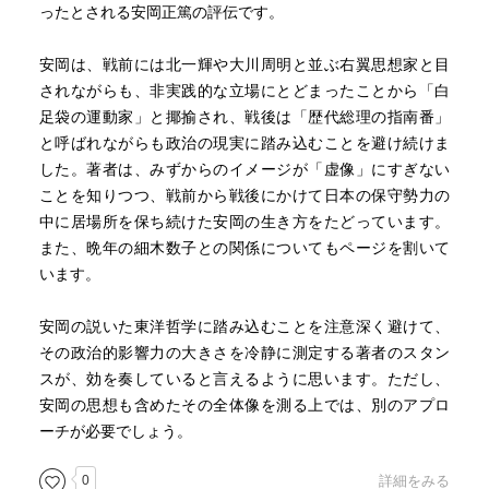
ったとされる安岡正篤の評伝です。
安岡は、戦前には北一輝や大川周明と並ぶ右翼思想家と目
されながらも、非実践的な立場にとどまったことから「白
足袋の運動家」と揶揄され、戦後は「歴代総理の指南番」
と呼ばれながらも政治の現実に踏み込むことを避け続けま
した。著者は、みずからのイメージが「虚像」にすぎない
ことを知りつつ、戦前から戦後にかけて日本の保守勢力の
中に居場所を保ち続けた安岡の生き方をたどっています。
また、晩年の細木数子との関係についてもページを割いて
います。
安岡の説いた東洋哲学に踏み込むことを注意深く避けて、
その政治的影響力の大きさを冷静に測定する著者のスタン
スが、効を奏していると言えるように思います。ただし、
安岡の思想も含めたその全体像を測る上では、別のアプロ
ーチが必要でしょう。
0
詳細をみる