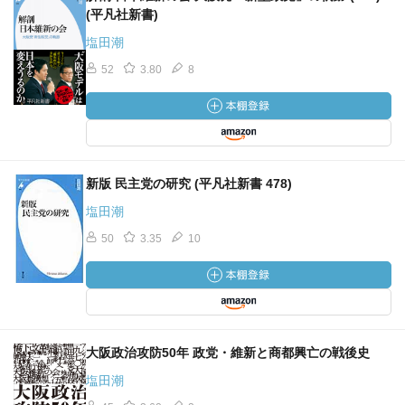
(平凡社新書)
塩田潮
52
3.80
8
新版 民主党の研究 (平凡社新書 478)
塩田潮
50
3.35
10
大阪政治攻防50年 政党・維新と商都興亡の戦後史
塩田潮