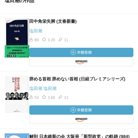
塩田潮の作品
田中角栄失脚 (文春新書)
塩田潮
80
3.26
11
辞める首相 辞めない首相 (日経プレミアシリーズ)
塩田潮 塩田潮
53
3.60
11
解剖 日本維新の会 大阪発「新型政党」の軌跡 (984)