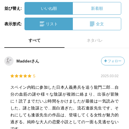
並び替え:
いいね順
新着順
表示形式:
リスト
全文
すべて
ネタバレ
Madderさん
フォロー
5
2025.03.02
スペイン内戦に参加した日本人義勇兵を追う龍門二郎…自
分の血筋の謎や様々な陰謀が複雑に絡まり、出張が冒険
に！読了までだいぶ時間をかけましたが最後は一気読みで
した。謎と陰謀とで…面白過ぎた。流石逢坂先生です。そ
れにしても逢坂先生の作品は、登場してくる女性が魅力的
過ぎる。純粋な大人の恋愛小説としての一面も見逃せない
です