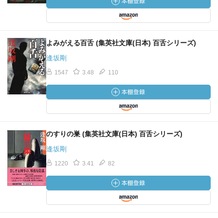
よみがえる百舌 (集英社文庫(日本) 百舌シリーズ)
逢坂剛
1547
3.48
110
のすりの巣 (集英社文庫(日本) 百舌シリーズ)
逢坂剛
1220
3.41
82