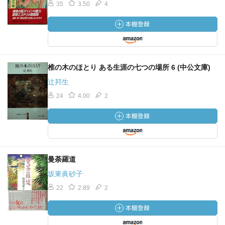
35
3.50
4
椎の木のほとり ある生涯の七つの場所 6 (中公文庫)
辻邦生
24
4.00
2
曼荼羅道
坂東眞砂子
22
2.89
2