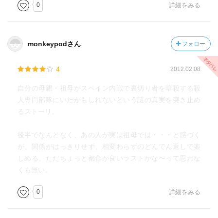
0
詳細をみる
monkeypodさん
フォロー
4
2012.02.08
自分の母親・祖母がスペイン内戦で裏切り者を暗殺する殺
人専門部隊にいたかもしれないという謎の真実を突き止め
るストーリ。
後半でなんとなく、あの人が実は祖母では・・・と感づく
が、関係がはっきりせず、相変わらずのどんでん返しで楽
しめる。ただちょっと都合が良いラストかな〜って思わな
くも無い。
0
詳細をみる