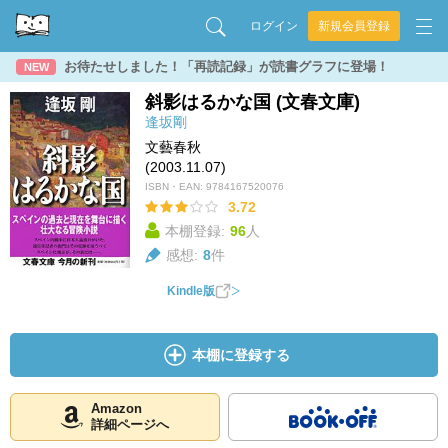
ログイン
新規会員登録
お待たせしました！「再読記録」が読書グラフに登場！
NEW
斜影はるかな国 (文春文庫)
逢坂剛
文藝春秋
(2003.11.07)
ISBN・EAN:
9784167520076
3.72
本棚登録:
96
人
感想:
8
件
Kindle版
本棚に登録する
Amazon
詳細ページへ