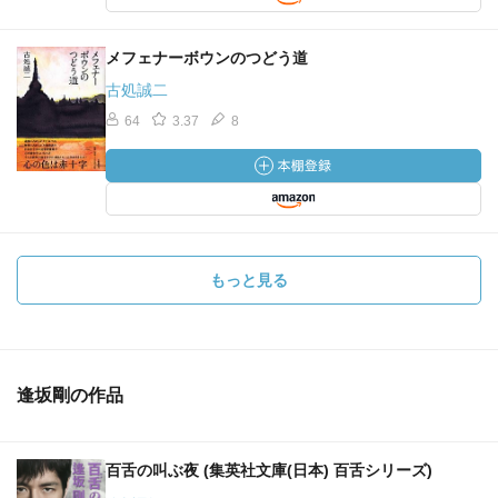
メフェナーボウンのつどう道
古処誠二
64
3.37
8
もっと見る
逢坂剛の作品
百舌の叫ぶ夜 (集英社文庫(日本) 百舌シリーズ)