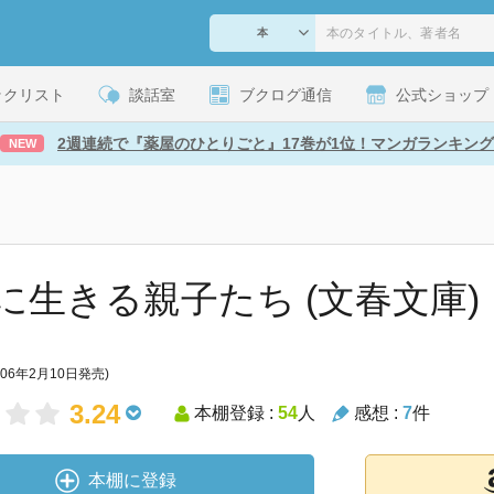
ックリスト
談話室
ブクログ通信
公式ショップ
2週連続で『薬屋のひとりごと』17巻が1位！マンガランキング
NEW
に生きる親子たち (文春文庫)
006年2月10日発売)
3.24
本棚登録 :
54
人
感想 :
7
件
本棚に登録