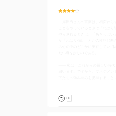
岸田秀さんの言葉は、相変わらず
ことをやっているときは「ねばり
やらされるときは、「あきっぽい
か「ねばり強い」とかの性格傾向
の心の中のどこかに実在してい 
たい道を歩むのである。
―― 私は、これからの厳しい時
思います。ですから、マネジメン
下たちの強み弱みを把握すること
要があると思うのです。
以下は、岸田秀さんの言葉ではな
0
ことを含めて）、その時、一番や
り強いか、あきっぽいかは、あき