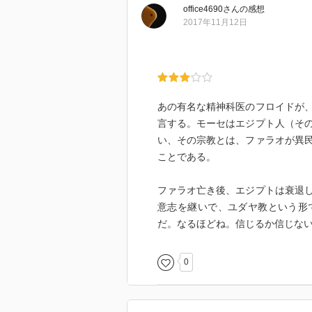
office4690
さん
の感想
精神分析が示しているのは、どん
2017年11月12日
人間の欲望を示しているという点
私が岸田秀先生を知ったのは、２
器の中の大人』を読んだことが切
た。
あの有名な精神科医のフロイドが
言する。モーセはエジプト人（そ
い、その宗教とは、ファラオが異
ことである。
ファラオ亡き後、エジプトは衰退
意志を継いで、ユダヤ教という形
だ。なるほどね。信じるか信じな
0