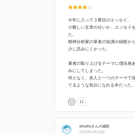
今年に入って３冊目のエッセイ。
小難しい文章のせいか、エッセイ
た。
精神分析家の筆者の知識や経験か
少し読みにくかった。
著者の取り上げるテーマに僕自身
みにしてしまった。
何となく、友人と一つのテーマで
てるような気分になれる本だった
11
shosho
さん
の感想
2024年4月23日