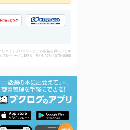
ィリエイトプログラムによる収益を得ています
・本 (384ページ) / ISBN・EAN: 9784167540098