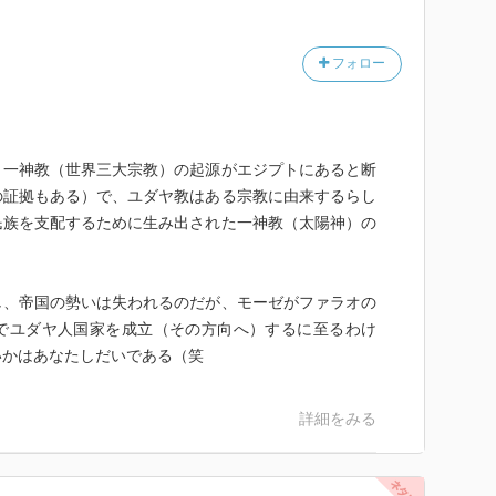
なにテクノロジーが進歩しても、太古から変わらない
で、押さえておきたいと思います。
フォロー
０代の頃、伊丹十三さんと岸田秀先生との対談『哺育
っ掛けでした。本当に、喉の閊えが取れた感じがしまし
、一神教（世界三大宗教）の起源がエジプトにあると断
の証拠もある）で、ユダヤ教はある宗教に由来するらし
民族を支配するために生み出された一神教（太陽神）の
し、帝国の勢いは失われるのだが、モーゼがファラオの
でユダヤ人国家を成立（その方向へ）するに至るわけ
いかはあなたしだいである（笑
詳細をみる