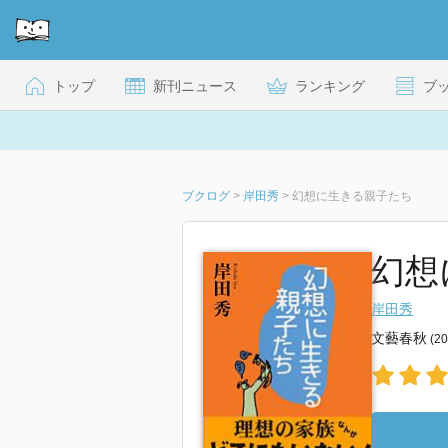
トップ
新刊ニュース
ランキング
ブ
ブクログ
>
岸田秀
>
幻想に生きる親子たち
幻想
岸田秀
文藝春秋
(2