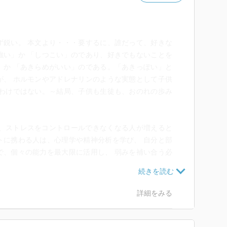
鋭い。 本文より・・・要するに、誰だって、好きな
強い」か 「しつこい」のであり、好きでもないことを
」か 「あきらめがいい」のである。「あきっぽい」と
が、 ホルモンやアドレナリンのような実態として子供
るわけではない。～結局、子供も生徒も、おのれの歩み
代、ストレスをコントロールできなくなる人が増えると
トに携わる人は、心理学や精神分析を学び、 自分と部
で、個々の能力を最大限に活用し、 弱みを補い合う必
かったかもしれませんが「人は誰でも（やりたくない
詳細をみる
りたいことをやらざるを得ない。」という話です。ねば
らめが関係している？