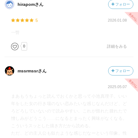
hirapomさん
フォロー
5
2026.01.08
一瞥
0
詳細をみる
mssrmssrさん
フォロー
2025.05.07
まあもうちょっと読んでおくかと思って小池真理子。いい
年をした女の行き場のない恋みたいな感じなんだけど、ど
ろどろしていないので読みやすい。これが惚れた腫れたで
憎しみがどうこう……になるとまったく興味がなくなる。
こういうスッとした描き方だから読める。
ただ、どの主人公も似たような感じだなーという印象。性