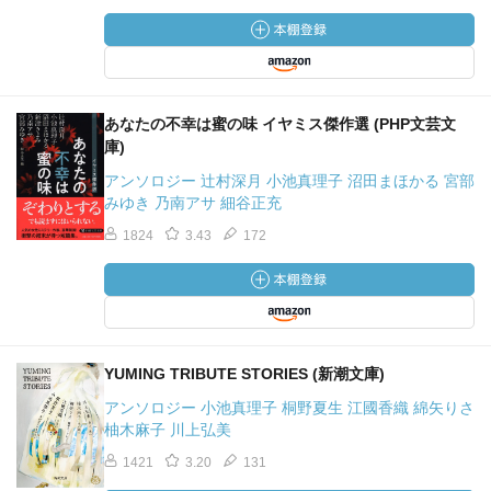
あなたの不幸は蜜の味 イヤミス傑作選 (PHP文芸文
庫)
アンソロジー 辻村深月 小池真理子 沼田まほかる 宮部
みゆき 乃南アサ 細谷正充
1824
3.43
172
YUMING TRIBUTE STORIES (新潮文庫)
アンソロジー 小池真理子 桐野夏生 江國香織 綿矢りさ
柚木麻子 川上弘美
1421
3.20
131