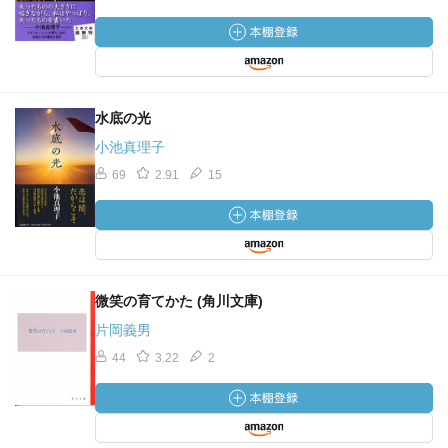
水底の光
小池真理子
69
2.91
15
微笑の育てかた (角川文庫)
片岡義男
44
3.22
2