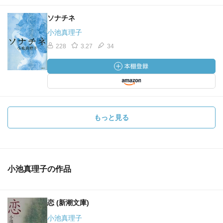
ソナチネ
小池真理子
228
3.27
34
もっと見る
小池真理子の作品
恋 (新潮文庫)
小池真理子