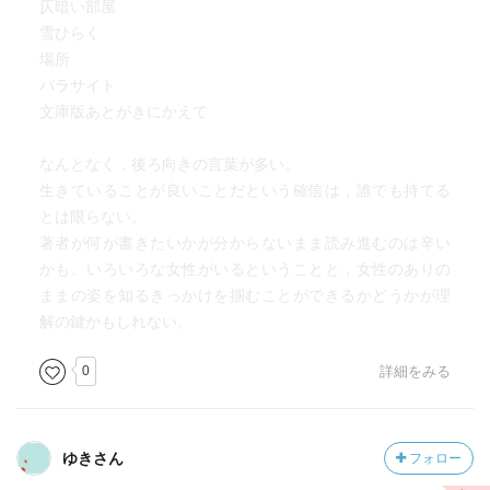
仄暗い部屋
雪ひらく
場所
パラサイト
文庫版あとがきにかえて
なんとなく，後ろ向きの言葉が多い。
生きていることが良いことだという確信は，誰でも持てる
とは限らない。
著者が何が書きたいかが分からないまま読み進むのは辛い
かも。いろいろな女性がいるということと，女性のありの
ままの姿を知るきっかけを掴むことができるかどうかが理
解の鍵かもしれない。
0
詳細をみる
ゆきさん
フォロー