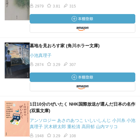
2979
3.81
315
墓地を見おろす家 (角川ホラー文庫)
小池真理子
2874
3.29
307
1日10分のぜいたく NHK国際放送が選んだ日本の名作
(双葉文庫)
アンソロジー あさのあつこ いしいしんじ 小川糸 小池
真理子 沢木耕太郎 重松清 高田郁 山内マリコ
1948
3.29
108