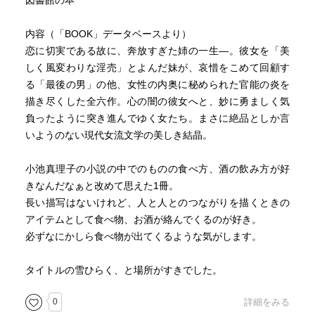
図書館の本
内容（「BOOK」データベースより）
恋に切実である故に、奔放すぎた姉の一生―。彼女を「美
しく風変わりな淫売」とよんだ妹が、哀惜をこめて回顧す
る「最後の男」の他、女性の内奥に秘められた官能の炎を
描き尽くした全六作。心の闇の彼女へと、妙に勇ましく気
負ったように突き進んでゆく女たち。まさに絶品としか言
いようのない現代女流文学の美しき結晶。
小池真理子の小説の中でのものの食べ方、酒の飲み方が好
きなんだなぁと改めて思えた1冊。
長い描写はないけれど、人と人とのつながりを描くときの
アイテムとして食べ物、お酒が絡んでくるのが好き。
必ずなにかしら食べ物が出てくるような気がします。
タイトルの雪ひらく、と場所がすきでした。
0
詳細をみる