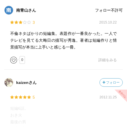
南青山さん
フォロー不許可
3
2015.10.22
不倫ネタばかりの短編集。表題作が一番良かった。一人で
テレビを見てる大晦日の描写が秀逸。著者は短編作りと情
景描写が本当に上手いと感じる一冊。
0
詳細をみる
kaizenさん
フォロー
5
2012.11.25
短編6話。
おき火
最後の男