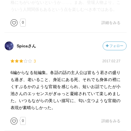
格にちがいがないというか……。まあ、登場人物より、こ
ういう人間関係もあるという点を楽しむべき本ではある。
0
詳細をみる
Spicaさん
フォロー
3
2017.02.27
6編からなる短編集。各話の話の主人公は皆もう若さの盛り
も過ぎ、老いること、身近にある死、それでも身体の裡に
くすぶるかのような官能を感じられ、短いお話でしたが小
池さんのエッセンスがぎゅっと凝縮されていて楽しめまし
た。いつもながらの美しい描写に、匂い立つような官能の
表現が素晴らしかった。
0
詳細をみる