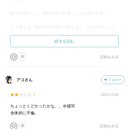
全てが当たりで 同時に全てが違うような気がする・・・
そう考える 早希子の気持ち 何となく わかる気がした
続きを読む
この小説の作者 小池真理子さんが あとがきから・・・
0
詳細をみる
『意識して不倫を書いているわけではない。-中略-
アコさん
フォロー
気が付けば、男と女の叶わぬ夢を書いているにすぎないの
だが
2
2010.12.06
きっと私は、男女のそうしたかかわりを描くことによっ
ちょっとくどかったかな。。＠描写
て、人生の不条理
全体的に不倫。
わからない部分をこそなんとかして表現したいと試みてい
0
詳細をみる