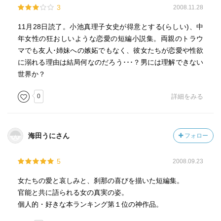
3
2008.11.28
11月28日読了。小池真理子女史が得意とする(らしい)、中
年女性の狂おしいような恋愛の短編小説集。両親のトラウ
マでも友人･姉妹への嫉妬でもなく、彼女たちが恋愛や性欲
に溺れる理由は結局何なのだろう･･･？男には理解できない
世界か？
0
詳細をみる
海田うにさん
フォロー
5
2008.09.23
女たちの愛と哀しみと、刹那の喜びを描いた短編集。
官能と共に語られる女の真実の姿。
個人的・好きな本ランキング第１位の神作品。