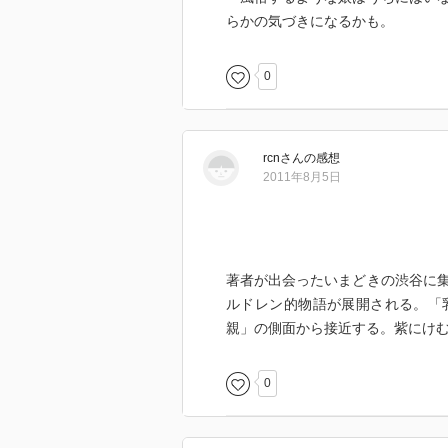
らかの気づきになるかも。
0
rcn
さん
の感想
2011年8月5日
著者が出会ったいまどきの渋谷に
ルドレン的物語が展開される。「
親」の側面から接近する。紫にけ
0