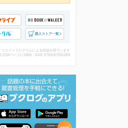
購入ストア一覧
ィリエイトプログラムによる収益を得ています
・本 (256ページ) / ISBN・EAN: 9784167591069