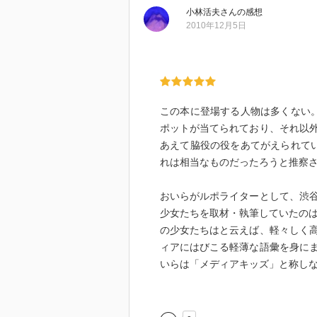
小林活夫
さん
の感想
2010年12月5日
この本に登場する人物は多くない
ポットが当てられており、それ以
あえて脇役の役をあてがえられて
れは相当なものだったろうと推察
おいらがルポライターとして、渋
少女たちを取材・執筆していたのは
の少女たちはと云えば、軽々しく
ィアにはびこる軽薄な語彙を身に
いらは「メディアキッズ」と称し
「高校生の崩壊」（双葉社）とい
ける「崩壊」をテーマとしていた