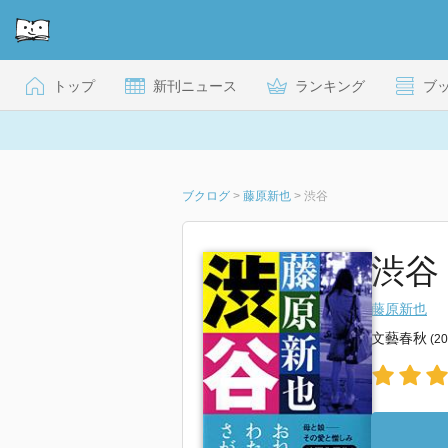
トップ
新刊ニュース
ランキング
ブ
ブクログ
>
藤原新也
>
渋谷
渋谷
藤原新也
文藝春秋
(2