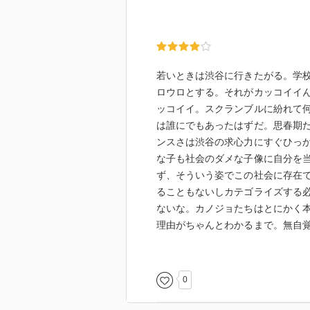
若いときは渋谷に行きたがる。学
ロウロとする。それがカッコイイ
ッコイイ。スクランブルに紛れて
は誰にでもあったはずだ。思春期
ンスさは渋谷の求心力にすぐひっ
な子も社会のダメな子像に自分を
ず、そういう姿でこの社会に存在
ることもないしカテゴライズする
ないな。カノジョたちはとにかく
理由がちゃんとわかるまで。無自
ことそんな風に考えたことなかっ
期も終わりにさしかかる頃ようや
浮遊しているんだ。わかりやすい
0
のは、割と底が割れている子多い