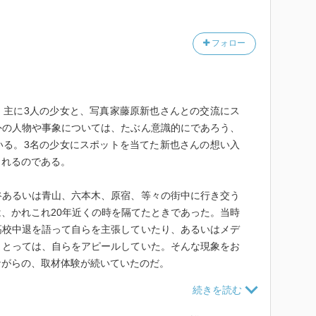
フォロー
。主に3人の少女と、写真家藤原新也さんとの交流にス
外の人物や事象については、たぶん意識的にであろう、
いる。3名の少女にスポットを当てた新也さんの想い入
されるのである。
谷あるいは青山、六本木、原宿、等々の街中に行き交う
、かれこれ20年近くの時を隔てたときであった。当時
高校中退を語って自らを主張していたり、あるいはメデ
まとっては、自らをアピールしていた。そんな現象をお
ながらの、取材体験が続いていたのだ。
う１冊にまとめたそのドキュメントは、教育の現場にお
初めての書籍である。その嚆矢となるべき１冊であっ