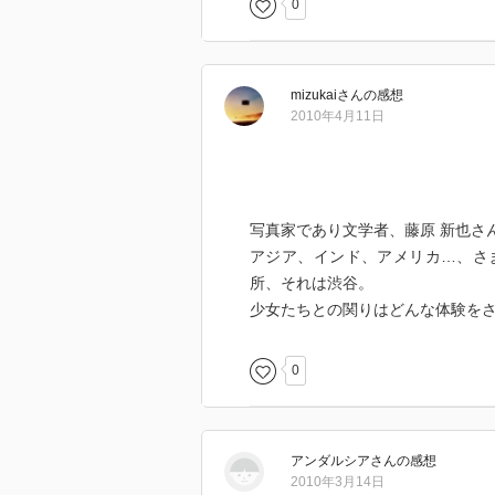
0
た。良い意味での軽さ、織田作之
めて、レポートを書いていたとい
たちは変貌を遂げたのだろう。藤
mizukai
さん
の感想
うやり取りを目にする度に、渋谷
2010年4月11日
る。
写真家であり文学者、藤原 新也さ
アジア、インド、アメリカ…、さ
所、それは渋谷。
少女たちとの関りはどんな体験を
0
アンダルシア
さん
の感想
2010年3月14日