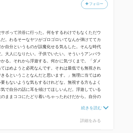
フォロー
校サボって渋谷に行った。何をするわけでもなくただウ
んだ。わるそーなヤツがゴロゴロいてなんか弾けててカ
何か自分というものが誤魔化せる気もした。そんな時代
だ。大人になりたい。子供でいたい。そういうアンバラ
かかる。それから浮遊する。何かに気づくまで。「ダメ
当てはめようと必死なんです。それは最低でも無視され
できるということなんだと思います。」無理に当てはめ
必要もないような気もするけれどな。無視する方もよく
本気で自分の話に耳を傾けてほしいんだ。浮遊している
覚のままココにたどり着いちゃったわけだから。自分の
た。そんな自分に気づくことがなかったというのが思春
く気づくことで。それまで思春期っていうのは継続的に
一文があった。「格好やものの言い方が派手な子という
詳細をみる
んだよね。」