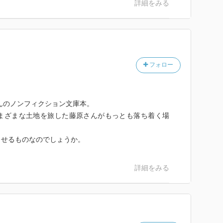
詳細をみる
助流のいわゆる軽佻浮薄さを、おいらは好意的に受け止
う記憶を持っている。だが確実に、「渋谷」の登場人物
原さんでなければ決して表現・証言し得なかったであろ
は大変な事態に突入しているであろうことを想うのであ
フォロー
んのノンフィクション文庫本。
まざまな土地を旅した藤原さんがもっとも落ち着く場
させるものなのでしょうか。
詳細をみる