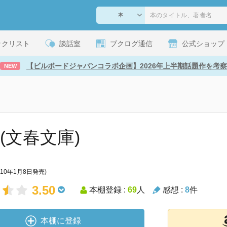
ックリスト
談話室
ブクログ通信
公式ショップ
【ビルボードジャパンコラボ企画】2026年上半期話題作を考察
NEW
 (文春文庫)
010年1月8日発売)
3.50
本棚登録 :
69
人
感想 :
8
件
本棚に登録