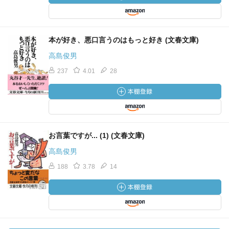
本が好き、悪口言うのはもっと好き (文春文庫)
高島俊男
237
4.01
28
お言葉ですが... (1) (文春文庫)
高島俊男
188
3.78
14