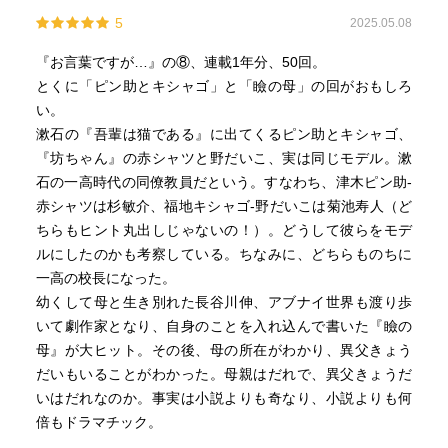
5
2025.05.08
『お言葉ですが…』の⑧、連載1年分、50回。
とくに「ピン助とキシャゴ」と「瞼の母」の回がおもしろ
い。
漱石の『吾輩は猫である』に出てくるピン助とキシャゴ、
『坊ちゃん』の赤シャツと野だいこ、実は同じモデル。漱
石の一高時代の同僚教員だという。すなわち、津木ピン助-
赤シャツは杉敏介、福地キシャゴ-野だいこは菊池寿人（ど
ちらもヒント丸出しじゃないの！）。どうして彼らをモデ
ルにしたのかも考察している。ちなみに、どちらものちに
一高の校長になった。
幼くして母と生き別れた長谷川伸、アブナイ世界も渡り歩
いて劇作家となり、自身のことを入れ込んで書いた『瞼の
母』が大ヒット。その後、母の所在がわかり、異父きょう
だいもいることがわかった。母親はだれで、異父きょうだ
いはだれなのか。事実は小説よりも奇なり、小説よりも何
倍もドラマチック。