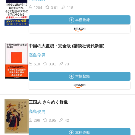
1204
3.61
118
中国の大盗賊・完全版 (講談社現代新書)
高島俊男
510
3.91
73
三国志 きらめく群像
高島俊男
296
3.95
42