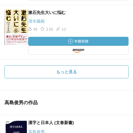
漱石先生大いに悩む
清水義範
49
3.56
13
もっと見る
高島俊男の作品
漢字と日本人 (文春新書)
高島俊男