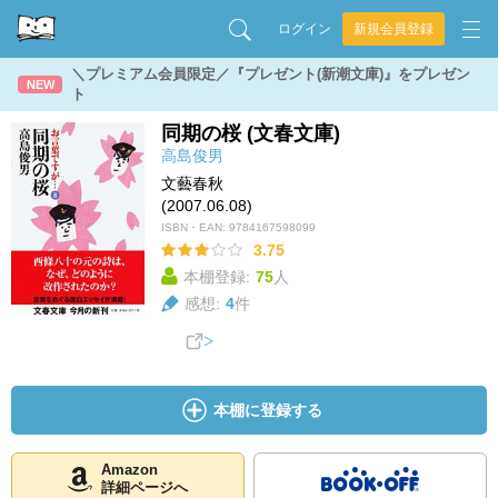
ログイン
新規会員登録
＼プレミアム会員限定／『プレゼント(新潮文庫)』をプレゼン
NEW
ト
同期の桜 (文春文庫)
高島俊男
文藝春秋
(2007.06.08)
ISBN・EAN:
9784167598099
3.75
本棚登録:
75
人
感想:
4
件
本棚に登録する
Amazon
詳細ページへ