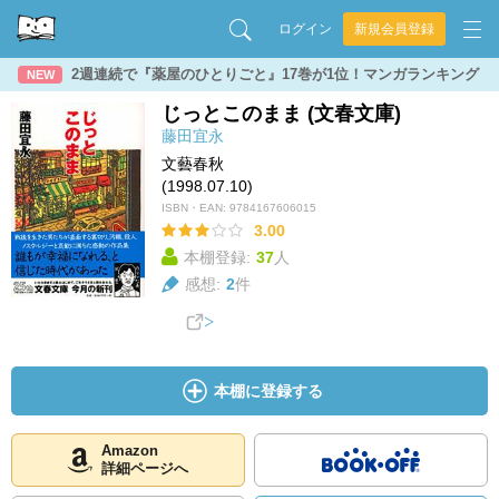
ログイン
新規会員登録
2週連続で『薬屋のひとりごと』17巻が1位！マンガランキング
NEW
じっとこのまま (文春文庫)
藤田宜永
文藝春秋
(1998.07.10)
ISBN・EAN:
9784167606015
3.00
本棚登録:
37
人
感想:
2
件
本棚に登録する
Amazon
詳細ページへ