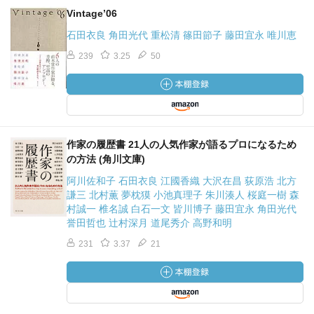
Vintage’06
石田衣良 角田光代 重松清 篠田節子 藤田宜永 唯川恵
239
3.25
50
作家の履歴書 21人の人気作家が語るプロになるため
の方法 (角川文庫)
阿川佐和子 石田衣良 江國香織 大沢在昌 荻原浩 北方
謙三 北村薫 夢枕獏 小池真理子 朱川湊人 桜庭一樹 森
村誠一 椎名誠 白石一文 皆川博子 藤田宜永 角田光代
誉田哲也 辻村深月 道尾秀介 高野和明
231
3.37
21