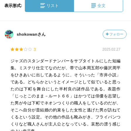
表示形式:
リスト
全文
shokowanさん
フォロー
3
2025.02.27
ジャズのスタンダードナンバーをサブタイトルにした短編
集。ミステリ仕立てなのだが、帯で山本周五郎や藤沢周平
をひきあいに出してあるように、そういった「市井小説」
である。どちらかというとイメージとして似ていると思っ
たのは下町を舞台にした半村良の諸作品である。表題作
「じっとこのまま－ルート６６」はかつては俳優を志望し
た男が今は下町でネオンつくりの職人をしているのだが、
そこへ自分が昔結婚の約束をした女性と逃げた男が訪ねて
くるという設定。その他の作品も靴みがき、フライパンつ
くりなど職人さんが主人公となっている。哀愁の漂う感じ