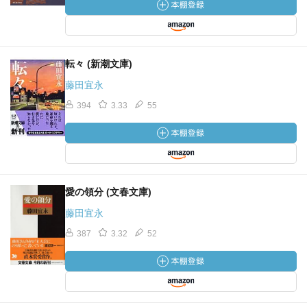
転々 (新潮文庫)
藤田宜永
394
3.33
55
愛の領分 (文春文庫)
藤田宜永
387
3.32
52