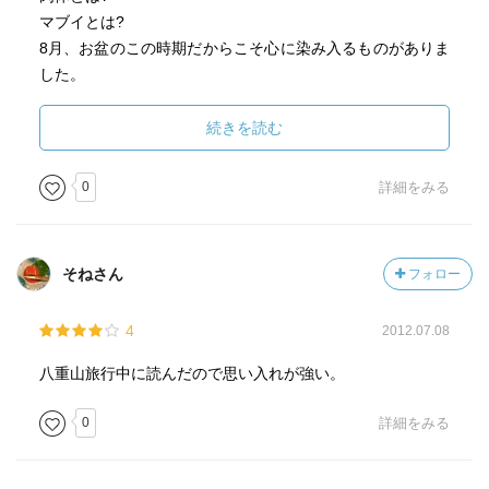
マブイとは?
8月、お盆のこの時期だからこそ心に染み入るものがありま
した。
又吉栄喜「豚の報い」と合わせて読むともっと沖縄独待の
死生観については納得するものがあると思います。
続きを読む
0
詳細をみる
そねさん
フォロー
4
2012.07.08
八重山旅行中に読んだので思い入れが強い。
0
詳細をみる