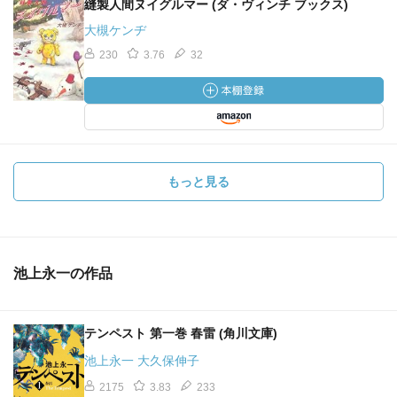
縫製人間ヌイグルマー (ダ・ヴィンチ ブックス)
大槻ケンヂ
230
3.76
32
もっと見る
池上永一の作品
テンペスト 第一巻 春雷 (角川文庫)
池上永一 大久保伸子
2175
3.83
233