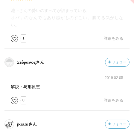
池上さんの勢いのすべてが詰まっている。
オバァのなんでもあり感がものすごい。勝てる気がしな
い。
1
詳細をみる
Στέφανοςさん
フォロー
2019.02.05
解説：与那原恵
0
詳細をみる
jkrabiさん
フォロー