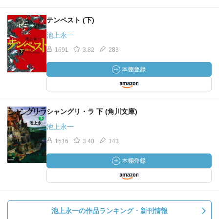
テンペスト (下)
池上永一
1691
3.82
283
シャングリ・ラ 下 (角川文庫)
池上永一
1516
3.40
143
池上永一の作品ランキング・新刊情報