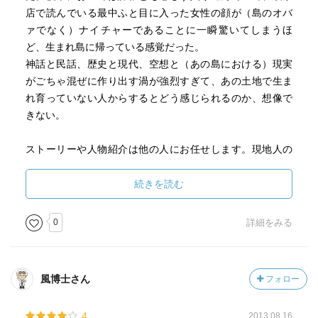
とにかく、元気になれる物語です。☆☆☆☆☆
店で読んでいる最中ふと目に入った女性の顔が（島のオバ
ちなみに、言うまでも無く、おれのマブイはレッズを含ん
ァでなく）ナイチャーであることに一瞬驚いてしまうほ
でいる。
ど、生まれ島に帰っている感覚だった。
神話と民話、歴史と現代、空想と（あの島における）現実
がごちゃ混ぜに作り出す渦が強烈すぎて、あの土地で生ま
＊１：物語中で使われるなんにでも便利な言葉。
れ育っていない人からするとどう感じられるのか、想像で
だからよー
きない。
意味 :
ストーリーや人物紹介は他の人にお任せします。現地人の
ごもっとも、そうらしいね
わたしにとってこの作品は、フィクション小説というより
民話だった。八重山が現代においても民話を生み出し得る
続きを読む
重要語。人の発言に対して同意をするときに使う。うちな
空間で在り続けているという「特異性」の再確認と感謝だ
ーんちゅには欠かせない大事な相づち。
った。
0
詳細をみる
島を出て直に十年、わたしのマブイはもうヤマトに根を張
1. 「今日はいい天気だねぇ。」
っているのか？まだあの島に在るのか？第三番目の灰色の
2. 「だからよー」
領域が懐かしい気持ちもあり、それではいけないと叱咤す
風博士さん
フォロー
る気持ちもあり…。
1. 「お前会社辞めれば？」
ヤマトンチュからするとマブイの概念はユニークかもしれ
4
2013.08.16