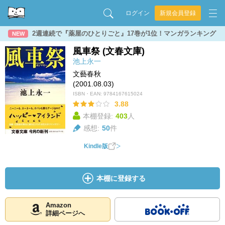
ログイン
新規会員登録
2週連続で『薬屋のひとりごと』17巻が1位！マンガランキング
NEW
風車祭 (文春文庫)
池上永一
文藝春秋
(2001.08.03)
ISBN・EAN:
9784167615024
3.88
本棚登録:
403
人
感想:
50
件
Kindle版
本棚に登録する
Amazon
詳細ページへ