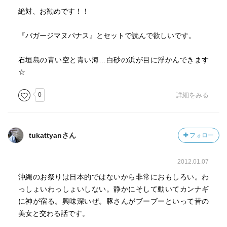
絶対、お勧めです！！
『バガージマヌパナス』とセットで読んで欲しいです。
石垣島の青い空と青い海…白砂の浜が目に浮かんできます
☆
0
詳細をみる
tukattyanさん
フォロー
2012.01.07
沖縄のお祭りは日本的ではないから非常におもしろい。わ
っしょいわっしょいしない。静かにそして動いてカンナギ
に神が宿る。興味深いぜ。豚さんがブーブーといって昔の
美女と交わる話です。