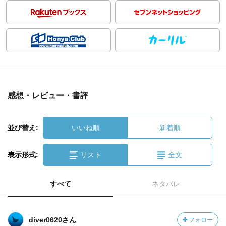
感想・レビュー・書評
並び替え:
いいね順
新着順
表示形式:
リスト
全文
すべて
ネタバレ
diver0620さん
フォロー