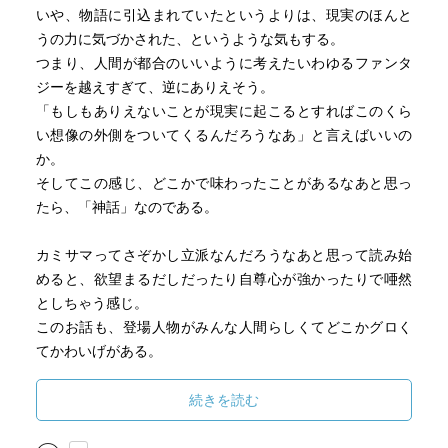
いや、物語に引込まれていたというよりは、現実のほんと
うの力に気づかされた、というような気もする。
つまり、人間が都合のいいように考えたいわゆるファンタ
ジーを越えすぎて、逆にありえそう。
「もしもありえないことが現実に起こるとすればこのくら
い想像の外側をついてくるんだろうなあ」と言えばいいの
か。
そしてこの感じ、どこかで味わったことがあるなあと思っ
たら、「神話」なのである。
カミサマってさぞかし立派なんだろうなあと思って読み始
めると、欲望まるだしだったり自尊心が強かったりで唖然
としちゃう感じ。
このお話も、登場人物がみんな人間らしくてどこかグロく
てかわいげがある。
キャラが活きすぎてて、これはなんの伏線だろう？と思っ
たら、ただのキャラ描写なのか！なんてことが結構あった
続きを読む
りして。
これはもう、ストーリーの外側、「世界」そのものを描い