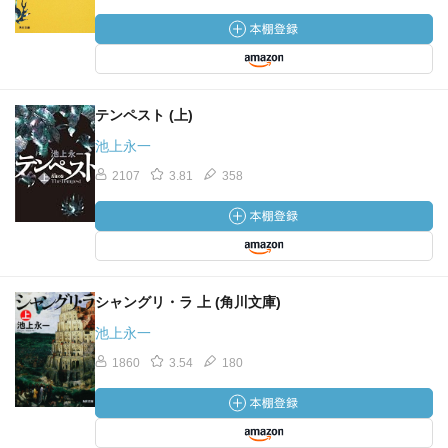
テンペスト (上)
池上永一
2107
3.81
358
シャングリ・ラ 上 (角川文庫)
池上永一
1860
3.54
180