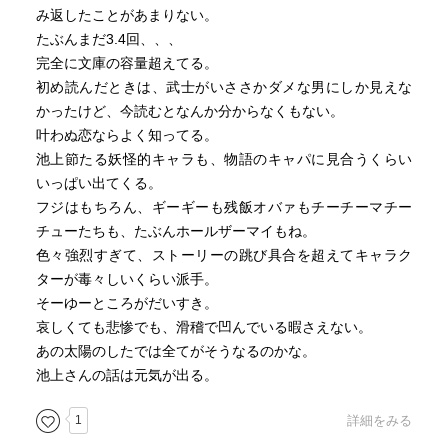
み返したことがあまりない。
たぶんまだ3.4回、、、
完全に文庫の容量超えてる。
初め読んだときは、武士がいささかダメな男にしか見えな
かったけど、今読むとなんか分からなくもない。
叶わぬ恋ならよく知ってる。
池上節たる妖怪的キャラも、物語のキャパに見合うくらい
いっぱい出てくる。
フジはもちろん、ギーギーも残飯オバァもチーチーマチー
チューたちも、たぶんホールザーマイもね。
色々強烈すぎて、ストーリーの跳び具合を超えてキャラク
ターが毒々しいくらい派手。
そーゆーところがだいすき。
哀しくても悲惨でも、滑稽で凹んでいる暇さえない。
あの太陽のしたでは全てがそうなるのかな。
池上さんの話は元気が出る。
1
詳細をみる