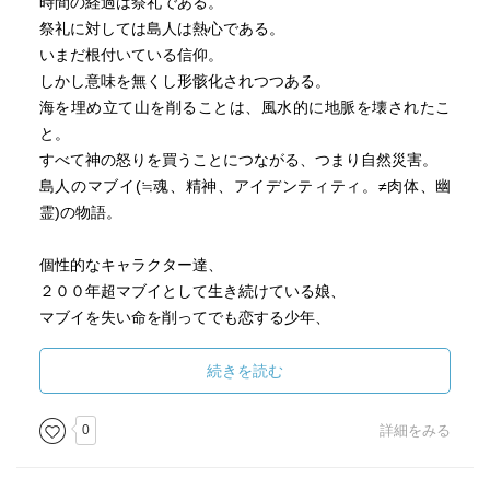
時間の経過は祭礼である。
祭礼に対しては島人は熱心である。
いまだ根付いている信仰。
しかし意味を無くし形骸化されつつある。
海を埋め立て山を削ることは、風水的に地脈を壊されたこ
と。
すべて神の怒りを買うことにつながる、つまり自然災害。
島人のマブイ(≒魂、精神、アイデンティティ。≠肉体、幽
霊)の物語。
個性的なキャラクター達、
２００年超マブイとして生き続けている娘、
マブイを失い命を削ってでも恋する少年、
長生きが第一の生きがいであるオバァ、
人間に恋する六本足の妖怪豚(雌)、
続きを読む
信仰(祭礼)の形骸化に気付く巫女たち、
信仰により神の加護を受ける元海人(うみんちゅ)の異人兄
0
詳細をみる
弟、