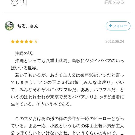
1
詳細をみる
ているみたいだ。
それでもって、なによりテーマに共感する。
ぢる。さん
フォロー
「自然への畏怖」が失われた世界で、人はたぶん長く生き
ることが出来ないような気がする。そうであってほしい。
5
2013.06.24
沖縄の話。
沖縄といっても八重山諸島、島歌にジジイババアのいっ
ぱいいる世界。
若い子もいるが、あえて主人公は御年96のフジだと言っ
てしまおう。フジの下に３代の娘（みんな出戻り）がい
て、みんなそれぞれにパワフルだ。ああ、パワフルだ、と
いうのはわれわれが東京で見るババアよりよっぽど達者に
生きている。そういう本である。
このフジおばあの孫の孫の少年が一応のヒーローとなっ
ている。まあ一応、小説というものの体面上若い男が主人
公っぽくないといけないよね、というくらいのもので、こ