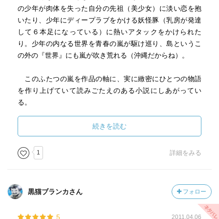
の少年が肉体を失った自分の先祖（美少女）に淡い恋を抱
いたり、少年にディープラブをかける妖怪豚（乳房が発達
して６本足になっている）に熱いアタックをかけられた
り。少年の内なる世界を青春の嵐が駆け巡り、島というこ
の外の『世界』にも嵐が吹き荒れる（沖縄だからね）。
このふたつの嵐を作品の軸に、実に緻密にひとつの物語
を作り上げていて読みごたえのある小説にしあがってい
る。
この小説を読んで「あたしも沖縄に住みたくなりまし
た」とは言わない。あまりにもにおいにあふれていて、熱
続きを読む
っぽくて、潔くないエネルギーむき出しの世界。
1
詳細をみる
漫画化もされているが、ぜひ小説で読んでもらいたいも
んです。あの濃厚な空気は、小説を読む醍醐味といえるで
しょう。
黒猫ブランカさん
フォロー
夏の課題図書に。
5
2011.04.06