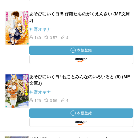
あそびにいくヨ!5 仔猫たちのがくえんさい (MF文庫
J)
神野オキナ
140
3.57
4
あそびにいくヨ! ねことみんなのいろいろと (9) (MF
文庫J)
神野オキナ
125
3.56
4