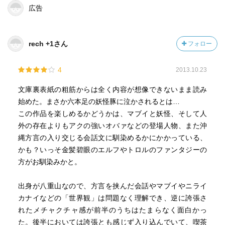
彼らには災害が降りかかる。
広告
彼らはなぜ災害が起きるのか知らない。
マブイだ、妖怪だ、神だ、なんていうけど、この物語を決
rech +1さん
フォロー
して「フィクションだ」なんて言うことはできない。
4
2013.10.23
その中で彼らから教えられることは、「マブイ」が大切な
ものであること。
文庫裏表紙の粗筋からは全く内容が想像できないまま読み
マブイを失わないためにはどうすればいいのか？
始めた。まさか六本足の妖怪豚に泣かされるとは…
この作品を楽しめるかどうかは、マブイと妖怪、そして人
この物語の楽しみは、どのようにマブイを解釈するかだろ
外の存在よりもアクの強いオバァなどの登場人物、また沖
う
縄方言の入り交じる会話文に馴染めるかにかかっている、
沖縄・石垣島の人には、マブイがどのように認識されてる
かも？いっそ金髪碧眼のエルフやトロルのファンタジーの
のだろうか？
方がお馴染みかと。
日常会話で使われるような一般的な言葉なのだろうか？
現地でもめったに使われないような言葉なのだろうか？
出身が八重山なので、方言を挟んだ会話やマブイやニライ
もしかしたら「だからよー」(＊１)で説明されてしまう言葉
カナイなどの「世界観」は問題なく理解でき、逆に誇張さ
なのかな(笑)
れたメチャクチャ感が前半のうちはたまらなく面白かっ
た。後半においては誇張とも感じず入り込んでいて、喫茶