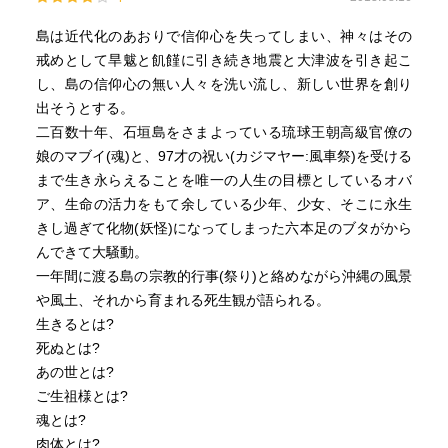
2. 「だからよー」
ないが、自己の基盤や帰属意識とすれば、「落とした」つ
まり自己の内部に欠けた状態が続けば「生きて」いくのが
島は近代化のあおりで信仰心を失ってしまい、神々はその
1. 「今年のサミット沖縄でってよぉ。」
苦しくなることは感覚的に理解しやすいかと思う。
戒めとして旱魃と飢饉に引き続き地震と大津波を引き起こ
2. 「だからよー、しかますなぁ。」
し、島の信仰心の無い人々を洗い流し、新しい世界を創り
兄弟の作った美しい覇龍船が海を漂う様を、五十嵐大介さ
出そうとする。
1. 「○○君就職決まったってよ。」
んの挿し絵で見てみたい。
二百数十年、石垣島をさまよっている琉球王朝高級官僚の
2. 「だからよー。」
娘のマブイ(魂)と、97才の祝い(カジマヤー:風車祭)を受ける
まで生き永らえることを唯一の人生の目標としているオバ
1. 「お前のせいで○○行けなくなっただろぉ！」
ア、生命の活力をもて余している少年、少女、そこに永生
2. 「だからよー、ごめんなぁ。」
きし過ぎて化物(妖怪)になってしまった六本足のブタがから
んできて大騒動。
1. 「お前だからよだからよってうるさい！」
一年間に渡る島の宗教的行事(祭り)と絡めながら沖縄の風景
2. 「だからよー。」
や風土、それから育まれる死生観が語られる。
生きるとは?
死ぬとは?
あの世とは?
ご生祖様とは?
魂とは?
肉体とは?