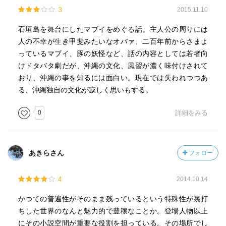
3
2015.11.10
石垣島を舞台にしたマブイをめぐる話。主人公の周りには
人の不幸が生き甲斐みたいなオバァ、二百年前からさまよ
っているマブイ、豚の妖怪など、話の内容としては若者向
けドタバタ劇だが、沖縄の文化、風習が濃く味付けされて
おり、沖縄の事を知るには面白い。現在では失われつつあ
る、沖縄独自の文化が寂しく思いもする。
0
詳細をみる
あきらさん
フォロー
4
2014.10.14
かつての普遍性がそのまま残っているという特殊性が裏打
ちした世界のなんと魅力的で豊穣なことか。登場人物以上
にその小説空間が重要な役割を担っている。その場所でし