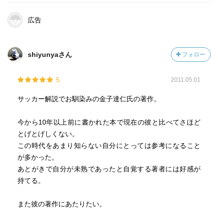
だろうか。
日本サッカーが更に進化・進歩していくにはサポーター・
広告
ファンだけでなくマスメディアもその目を変えていく必要
があるに思えて仕方がない。
shiyunyaさん
フォロー
5
2011.05.01
サッカー解説でお馴染みの金子達仁氏の著作。
今から10年以上前に書かれた本で現在の彼と比べてさほど
とげとげしくない。
この時代をあまり知らない自分にとっては参考になること
が多かった。
あとがきで自分が未熟であったと自覚する著者には好感が
持てる。
また彼の著作にあたりたい。