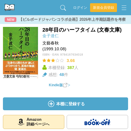
ログイン
新規会員登録
【ビルボードジャパンコラボ企画】2026年上半期話題作を考察
NEW
28年目のハーフタイム (文春文庫)
金子達仁
文藝春秋
(1999.10.08)
ISBN・EAN:
9784167634018
3.66
本棚登録:
387
人
感想:
48
件
Kindle版
本棚に登録する
Amazon
詳細ページへ