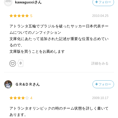
kawagucciさん
フォロー
5
2010.04.25
アトランタ五輪でブラジルを破ったサッカー日本代表チー
ムについてのノンフィクション
文庫化にあたって追加された記述が重要な位置を占めてい
るので、
文庫版を買うことをお薦めします
0
詳細をみる
ＧＲ&ＤＲさん
フォロー
4
2009.10.17
アトランタオリンピックの時のチーム状態を詳しく書いて
あります。