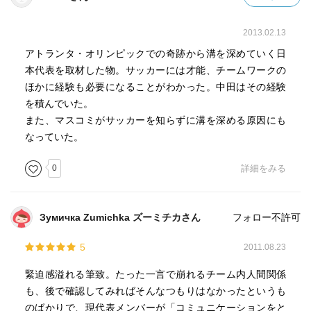
2013.02.13
アトランタ・オリンピックでの奇跡から溝を深めていく日
本代表を取材した物。サッカーには才能、チームワークの
ほかに経験も必要になることがわかった。中田はその経験
を積んでいた。
また、マスコミがサッカーを知らずに溝を深める原因にも
なっていた。
0
詳細をみる
Зумичка Zumichka ズーミチカさん
フォロー不許可
5
2011.08.23
緊迫感溢れる筆致。たった一言で崩れるチーム内人間関係
も、後で確認してみればそんなつもりはなかったというも
のばかりで、現代表メンバーが「コミュニケーションをと