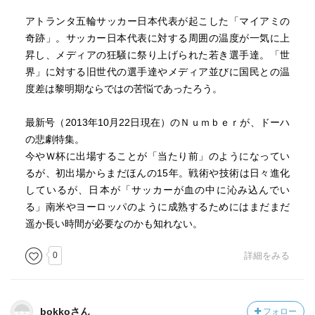
アトランタ五輪サッカー日本代表が起こした「マイアミの
奇跡」。サッカー日本代表に対する周囲の温度が一気に上
昇し、メディアの狂騒に祭り上げられた若き選手達。「世
界」に対する旧世代の選手達やメディア並びに国民との温
度差は黎明期ならではの苦悩であったろう。
最新号（2013年10月22日現在）のＮｕｍｂｅｒが、ドーハ
の悲劇特集。
今やＷ杯に出場することが「当たり前」のようになってい
るが、初出場からまだほんの15年。戦術や技術は日々進化
しているが、日本が「サッカーが血の中に沁み込んでい
る」南米やヨーロッパのように成熟するためにはまだまだ
遥か長い時間が必要なのかも知れない。
0
詳細をみる
bokkoさん
フォロー