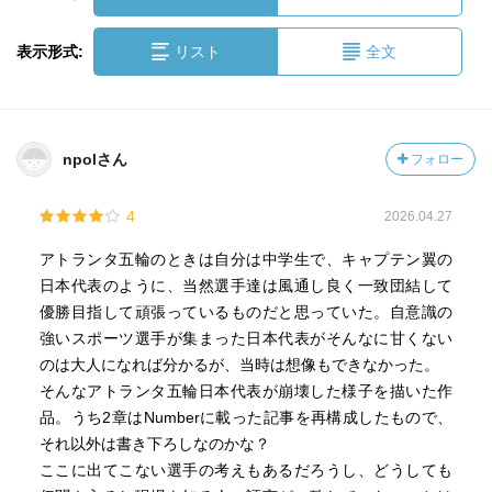
表示形式:
リスト
全文
npolさん
フォロー
4
2026.04.27
アトランタ五輪のときは自分は中学生で、キャプテン翼の
日本代表のように、当然選手達は風通し良く一致団結して
優勝目指して頑張っているものだと思っていた。自意識の
強いスポーツ選手が集まった日本代表がそんなに甘くない
のは大人になれば分かるが、当時は想像もできなかった。
そんなアトランタ五輪日本代表が崩壊した様子を描いた作
品。うち2章はNumberに載った記事を再構成したもので、
それ以外は書き下ろしなのかな？
ここに出てこない選手の考えもあるだろうし、どうしても