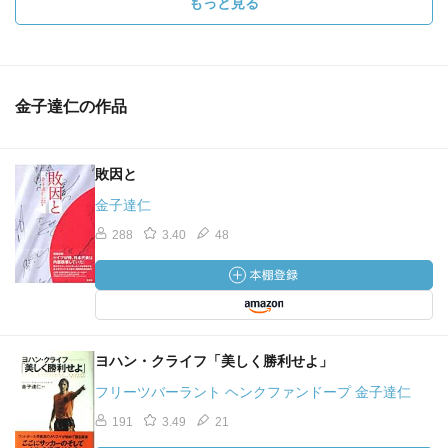
もっと見る
金子達仁の作品
敗因と
金子達仁
288
3.40
48
ヨハン・クライフ「美しく勝利せよ」
フリーツバーラント ヘンクファンドープ 金子達仁
191
3.49
21