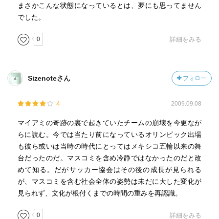
まさかこんな状態になっているとは、夢にも思ってません
でした。
0
詳細をみる
Sizenoteさん
フォロー
4
2009.09.08
マイアミの奇跡の裏で起きていたチームの崩壊を今更なが
らに読む。今では当たり前になっているオリンピック出場
も彼ら或いは当時の時代にとってはメキシコ五輪以来の舞
台だったのだ。マスコミを含め冷静ではなかったのだと改
めて知る。だがサッカー協会はその後の成長が見られる
が、マスコミを含む社会全体の姿勢は未だに大した変化が
見られず、文化が根付くまでの時間の重みを再認識。
0
詳細をみる