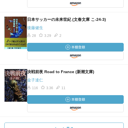
日本サッカーの未来世紀 (文春文庫 こ-24-3)
後藤健生
28
3.29
2
決戦前夜 Road to France (新潮文庫)
金子達仁
116
3.36
11