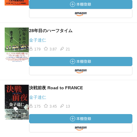
28年目のハーフタイム
金子達仁
179
3.87
21
決戦前夜 Road to FRANCE
金子達仁
175
3.45
13