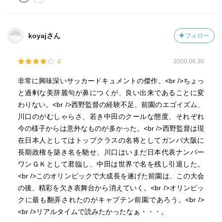
koyajさん
フォロー
4
2009.06.30
非常に興味深いサッカードキュメントの傑作。<br />ちょっ
と過剰な美辞麗句が鼻につくが、良い出来であることに変
わりない。<br />西野監督の経験不足、前園のエゴイズム、
川口のがむしゃらさ、若き中田のクールな態度、それぞれ
今の様子からは意外なものが多かった。<br />西野監督は現
在日本人としてはトップクラスの名将としてガンバ大阪に
長期政権を築き名を馳せ、川口はいまだ日本代表ナンバー
ワンＧＫとして君臨し、中田は世界で名を残し引退した。
<br />このオリンピックで大成長を遂げた前園は、この大会
の後、精彩を欠き表舞台から消えていく。<br />オリンピッ
クに最も翻弄されたのがキャプテン前園であろう。<br />
<br />リアルタイムで読みたかったなぁ・・・。