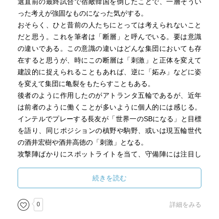
選直前の最終試合で宿敵韓国を倒したことで、一層そうい
った考えが強固なものになった気がする。
おそらく、ひと昔前の人たちにとっては考えられないこと
だと思う。これを筆者は「断層」と呼んでいる。要は意識
の違いである。この意識の違いはどんな集団においても存
在すると思うが、時にこの断層は「刺激」と正体を変えて
建設的に捉えられることもあれば、逆に「妬み」などに姿
を変えて集団に亀裂をもたらすこともある。
後者のように作用したのがアトランタ五輪であるが、近年
は前者のように働くことが多いように個人的には感じる。
インテルでプレーする長友が「世界一のSBになる」と目標
を語り、同じポジションの槙野や駒野、或いは現五輪世代
の酒井宏樹や酒井高徳の「刺激」となる。
攻撃陣ばかりにスポットライトを当て、守備陣には注目し
ない野球式報道をする日本のマスコミはサッカー報道に関
しては完全に後進国と1999年に金子達仁が著書「28年目の
続きを読む
ハーフタイム」で言及してる（p.55）。それから10年以上
経ったが変化はあったのだろうか？未だにその体質を改め
0
詳細をみる
ずにアトランタ五輪の時のような過失を繰り返していない