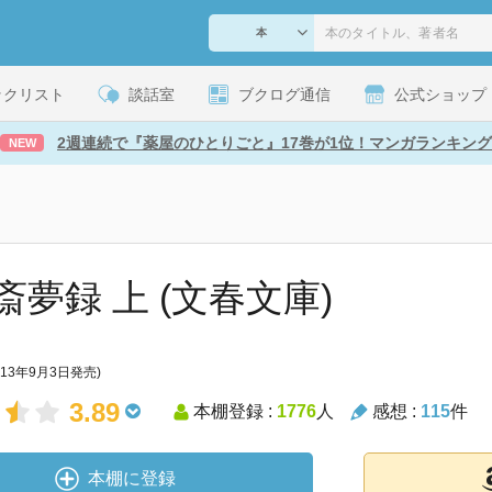
ックリスト
談話室
ブクログ通信
公式ショップ
2週連続で『薬屋のひとりごと』17巻が1位！マンガランキング
NEW
斎夢録 上 (文春文庫)
013年9月3日発売)
3.89
本棚登録 :
1776
人
感想 :
115
件
本棚に登録