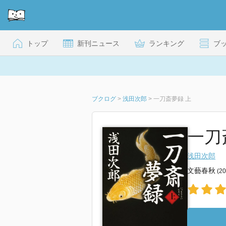
トップ
新刊ニュース
ランキング
ブ
ブクログ
>
浅田次郎
>
一刀斎夢録 上
一刀
浅田次郎
文藝春秋
(2