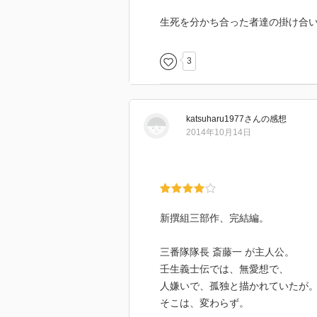
生死を分かち合った者達の掛け合
3
katsuharu1977
さん
の感想
2014年10月14日
新撰組三部作、完結編。
三番隊隊長 斎藤一 が主人公。
壬生義士伝では、無愛想で、
人嫌いで、孤独と描かれていたが
そこは、変わらず。