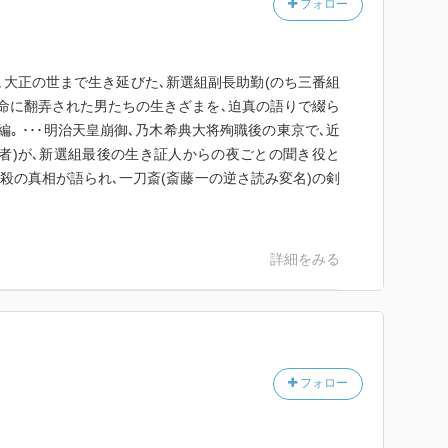
フォロー
､大正の世まで生き延びた､新選組副長助勤(のち三番組
数奇な運命に翻弄された男たちの生きざまを､迫真の語りで綴ら
｡ ･･･明治天皇崩御､乃木希典大将殉職後の東京で､近
者)が､新選組最後の生き証人からの夜ごとの聞き役と
暗殺の真相が語られ､一刀斎(斎藤一の逆さ読み変名)の剣
詳細をみる
フォロー