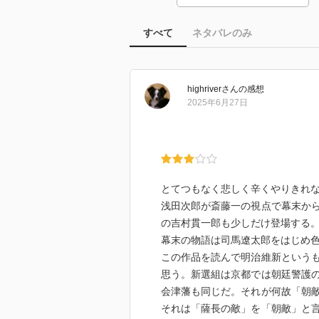
すべて
ネタバレのみ
highriver
さん
の感想
2025年6月27日
とてつもなく悲しく辛くやりきれ
浅田次郎が斎藤一の視点で幕末か
の吉村貫一郎も少しだけ登場する
幕末の物語は司馬遼太郎をはじめ
この作品を読んで明治維新という
思う。新選組は京都では朝廷警護
会津藩も同じだ。それが何故「朝
それは「薩長の敵」を「朝敵」と