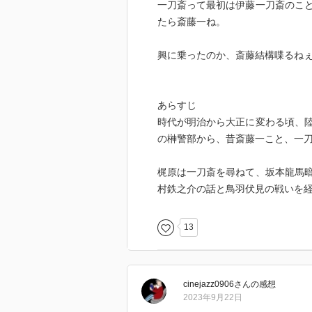
一刀斎って最初は伊藤一刀斎のこ
たら斎藤一ね。
興に乗ったのか、斎藤結構喋るね
あらすじ
時代が明治から大正に変わる頃、
の榊警部から、昔斎藤一こと、一
梶原は一刀斎を尋ねて、坂本龍馬
村鉄之介の話と鳥羽伏見の戦いを
13
cinejazz0906
さん
の感想
2023年9月22日