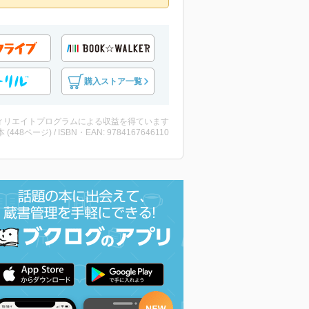
購入ストア一覧
ィリエイトプログラムによる収益を得ています
・本 (448ページ) / ISBN・EAN: 9784167646110