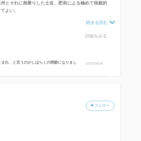
長州とそれに相乗りした土佐、肥前による極めて独裁的
ってよい。
数々の作品で取り上げられているが、良く描かれている
だったから悪人とは限らない。人斬りは幕末当時は職業
の感覚で決めるのは難しい。
詳細をみる
とまれ、と言うのがしばらくの間癖になりまし
2025/06/28
フォロー