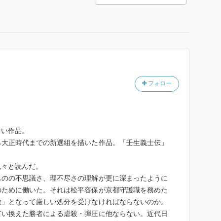
フォロー
ない作品。
ら大正時代までの新選組を描いた作品。「壬生義士伝」
。
色々と読んだ。
ものの不思議さ、理不尽さの理解が更に深まったように
のために働いた。それは松平容保が京都守護職を務めた
敵」となって厳しい処分を受けなければならないのか。
言い換えた勝者による虐殺・弾圧に他ならない。近代日