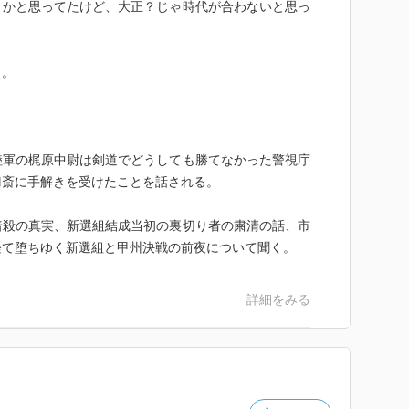
とかと思ってたけど、大正？じゃ時代が合わないと思っ
ぇ。
陸軍の梶原中尉は剣道でどうしても勝てなかった警視庁
刀斎に手解きを受けたことを話される。
暗殺の真実、新選組結成当初の裏切り者の粛清の話、市
経て堕ちゆく新選組と甲州決戦の前夜について聞く。
詳細をみる