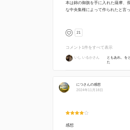
本は錦の御旗を手に入れた薩摩、
な中央集権によって作られたと言
斎藤一は新選組の生き残りとして
ケースはないように思う。人斬り
のようなものだ。その善悪を現代
21
コメント
1
件をすべて表示
いし いるかさん
ともあれ、を
た
につ
さん
の感想
2024年11月18日
感想