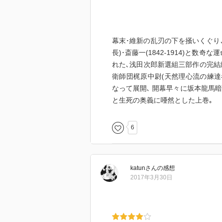
幕末･維新の乱刃の下を掻いくぐり
長)･斎藤一(1842-1914)と
れた､浅田次郎新選組三部作の完結編
衛師団梶原中尉(天然理心流の練達
なって展開､ 開幕早々に坂本龍馬
と生死の奥義に唖然とした上巻｡
6
katun
さん
の感想
2017年3月30日