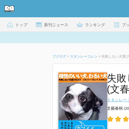
トップ
新刊ニュース
ランキング
ブ
ブクログ
>
スタンレーコレン
>
失敗しない犬選び
失敗
(文
スタンレー
文藝春秋
(2