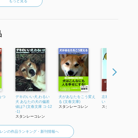
もっと見る
品
をつ
デキのいい犬,わるい
犬があなたをこう変え
左利きは危険がいっ
犬 あなたの犬の偏差
る (文春文庫)
い
値は? (文春文庫 コ-12
スタンレーコレン
スタンレーコレン
-1)
スタンレーコレン
レンの作品ランキング・新刊情報へ