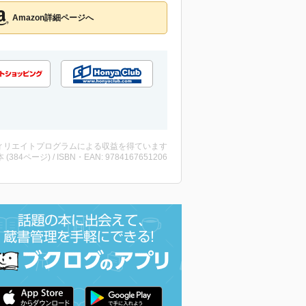
Amazon詳細ページへ
ィリエイトプログラムによる収益を得ています
・本 (384ページ) / ISBN・EAN: 9784167651206