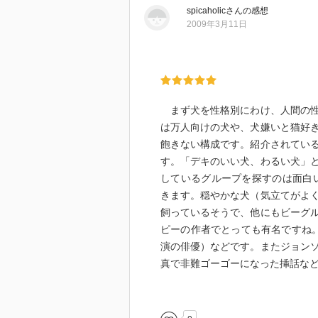
spicaholic
さん
の感想
れぞれ得がたい思い出だ。
2009年3月11日
まず犬を性格別にわけ、人間の性
は万人向けの犬や、犬嫌いと猫好
飽きない構成です。紹介されてい
す。「デキのいい犬、わるい犬」
しているグループを探すのは面白
きます。穏やかな犬（気立てがよ
飼っているそうで、他にもビーグ
ピーの作者でとっても有名ですね
演の俳優）などです。またジョン
真で非難ゴーゴーになった挿話な