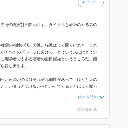
フォロー
。中身の充実は相変わらず。タイトルと表紙のやる気の
。
の種類の相性の話。犬派、猫派はよく聞くけれど、これ
にいくつかのグループに分けて、どういう人にはどうい
。心理学者でもある著者の面目躍如というところだ。鉛
がら読む実用本。
飼った何頭かの犬はそれぞれ個性があって、ぼくと犬の
った。かまうと唸りながらむかってくる犬とはよく取っ
いるつもりだったが犬は半分本気だったかもしれな
る犬とはずっと静かな関係だった。活発でいうことをよ
遊びに行った。もちろん同じ種類でもそれぞれ個性はあ
詳細をみる
の家に兄弟犬が3頭いて、それぞれ全然性格が違ってい
格が違うので、それを知るのは大事だと思う。
きたいが、ぼくはどの犬との付き合いも楽しかった。そ