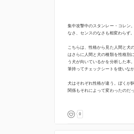
集中攻撃中のスタンレー・コレン
なさ、センスのなさも相変わらず
こちらは、性格から見た人間と犬
はさらに人間と犬の種類を性格別
う犬が向いているかを分析した本
筆持ってチェックシートを使いな
犬はそれぞれ性格が違う。ぼくが
関係もそれによって変わったのだ
組み合いをしたし（ぼくは遊んで
い）、大人しくて寝てばっかりい
く聞く犬とはあちこち連れ立って
0
るけれど（飼っていた一頭は叔父
た）、犬は種類によってかなり性
ただ、これは大事だから言ってお