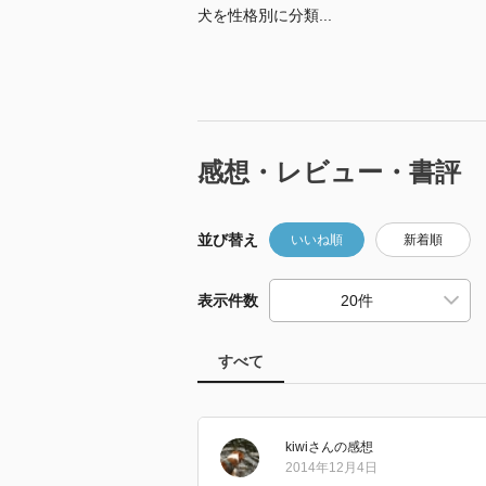
犬を性格別に分類...
感想・レビュー・書評
並び替え
いいね順
新着順
表示件数
すべて
kiwi
さん
の感想
2014年12月4日