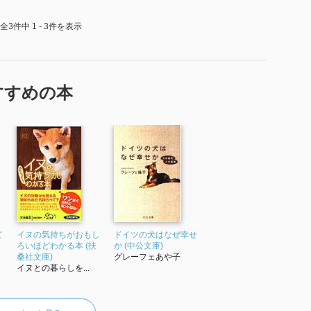
全3件中 1 - 3件を表示
すすめの本
て
イヌの気持ちがおもし
ドイツの犬はなぜ幸せ
ろいほどわかる本 (扶
か (中公文庫)
桑社文庫)
グレーフェあや子
イヌとの暮らしを...