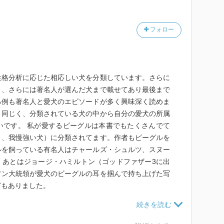
フォロー
格分析に応じた相応しい犬を分類しています。さらに
き、さらには著名人が選んだ犬まで載せてあり最後まで
る例も著名人と愛犬のエピソードが多く興味深く読めま
と同じく、分類されている犬の中から自分の愛犬の所属
いです。 私が愛するビーグルは本書でもたくさんでて
く、我慢強い犬）に分類されてます。作者もビーグルを
ルを飼っている有名人はチャールズ・シュルツ、スヌー
。あとはジョージ・ハミルトン（ゴッドファザー3に出
ソン大統領が愛犬のビーグルの耳を掴んで持ち上げた写
どもありました。