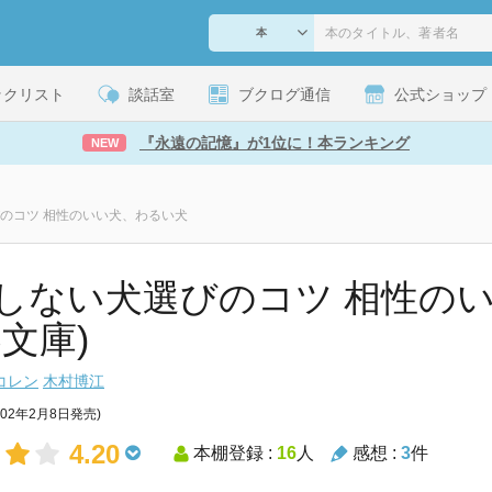
ックリスト
談話室
ブクログ通信
公式ショップ
『永遠の記憶』が1位に！本ランキング
NEW
のコツ 相性のいい犬、わるい犬
しない犬選びのコツ 相性の
春文庫)
コレン
木村博江
002年2月8日発売)
4.20
本棚登録 :
16
人
感想 :
3
件