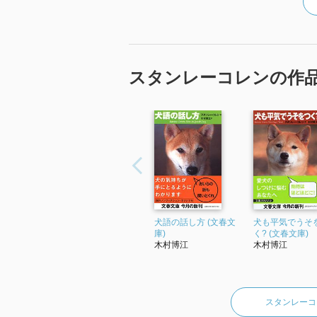
スタンレーコレンの作
犬語の話し方 (文春文
犬も平気でうそ
庫)
く? (文春文庫)
木村博江
木村博江
スタンレーコ