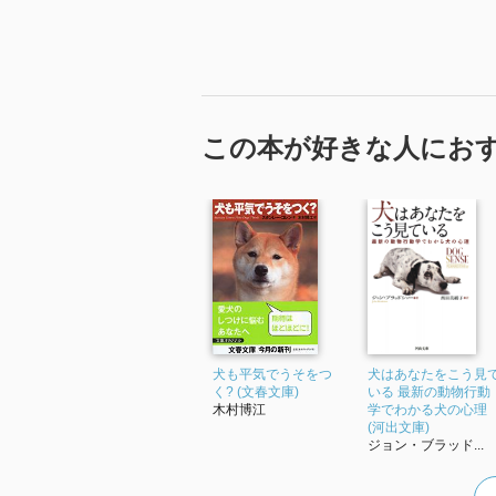
この本が好きな人にお
犬も平気でうそをつ
犬はあなたをこう見
く? (文春文庫)
いる 最新の動物行動
木村博江
学でわかる犬の心理
(河出文庫)
ジョン・ブラッド...