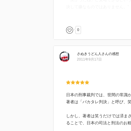
決して嫌なものではありません。”
ジャーナリストである著者による
裁判や法律に関するおかしな点を
0
裁判員制度についてから賭博に関
時に鋭く時にユーモラスな語り口
さぬきうどん人
さん
の感想
上記の引用は、
2011年9月17日
とある強盗事件についての一文。
いつも事件が穏やかに解決してく
ニュースで見ると穏やかに収まる
一番良いのは事件が起こる前に、
実行しようとした人が思い直して
日本の刑事裁判では、世間の常識
強く伝えたい所が太字にしてくれ
著者は「バカタレ判決」と呼び、
わかりやすく読みやすい一冊です
しかし、著者は笑うだけでは済ま
ーーーーー
ることで、日本の司法と刑法のお