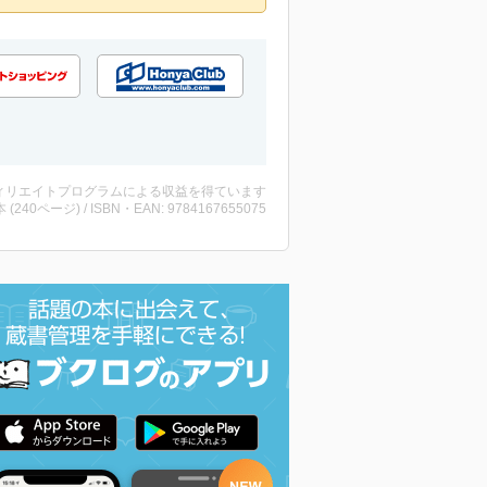
ィリエイトプログラムによる収益を得ています
・本 (240ページ) / ISBN・EAN: 9784167655075