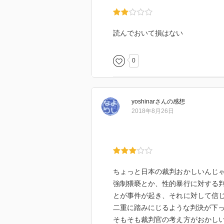
読んでおいて損はない
0
yoshinar
さん
の感想
2018年8月26日
ちょっと日本の裁判おかしいんじ
強制猥褻とか、性的暴行に対する
とが事件が起き、それに対して信
二重に踏みにじるような判決が下
そもそも裁判官の考え方がおかし