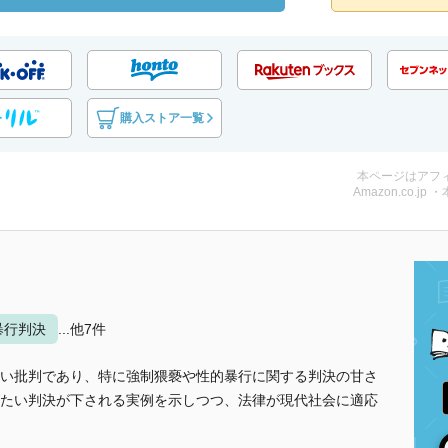
購入ストア一覧
本ページはアフ
Amazon.co.jp 
暴行判決
...他7件
い批判であり、特に強制猥褻や性的暴行に関する判決の甘さ
たい判決が下される実例を示しつつ、法律が現代社会に適応