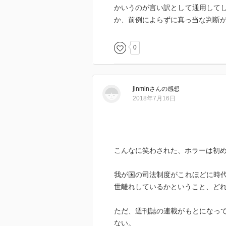
かいうのが言い訳として通用して
か、前例によらずに真っ当な判断
0
jinmin
さん
の感想
2018年7月16日
こんなに笑わされた、ホラーは初
我が国の司法制度がこれほどに時
世離れしているかということ、ど
ただ、週刊誌の連載がもとになっ
ない。