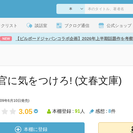
ックリスト
談話室
ブクログ通信
公式ショップ
【ビルボードジャパンコラボ企画】2026年上半期話題作を考察
NEW
官に気をつけろ! (文春文庫)
009年6月10日発売)
3.05
本棚登録 :
91
人
感想 :
8
件
本棚に登録