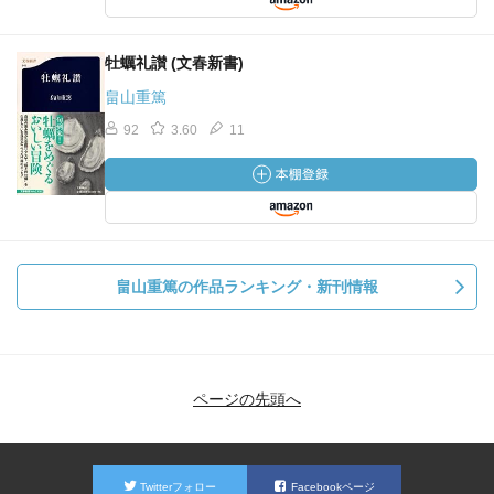
牡蠣礼讃 (文春新書)
畠山重篤
92
3.60
11
畠山重篤の作品ランキング・新刊情報
ページの先頭へ
Twitterフォロー
Facebookページ