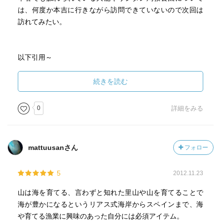
は、何度か本吉に行きながら訪問できていないので次回は
訪れてみたい。
以下引用～
・気仙沼の海辺から少し内陸部に入った藤沢、本吉、東和
の地は、「東北の長崎」ともいわれている。これらの地は
続きを読む
隠れキリシタンの里であり、寛永１６年、１７年の二年間
に三百人もの殉教者をだしたキリスト者殉教の地なのだ。
0
詳細をみる
そうした背景には、この地が砂鉄の産地であったことがあ
げられる。
戦国時代、葛西氏がこの地を治めていた頃、奥州御鉄方の
mattuusanさん
フォロー
長といわれる千葉土佐は、キリシタン大名として有名な浮
田秀家の領地備中（岡山）から、留衣大八郎、小八郎とい
5
2012.11.23
う製鉄技術者を連れ帰った。この兄弟がその後、この地が
キリシタンの里となるきっかけをつくったといわれてい
山は海を育てる、言わずと知れた里山や山を育てることで
る。
海が豊かになるというリアス式海岸からスペインまで、海
や育てる漁業に興味のあった自分には必須アイテム。