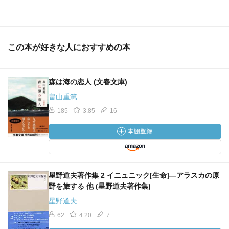
この本が好きな人におすすめの本
森は海の恋人 (文春文庫)
畠山重篤
185
3.85
16
星野道夫著作集 2 イニュニック[生命]―アラスカの原
野を旅する 他 (星野道夫著作集)
星野道夫
62
4.20
7