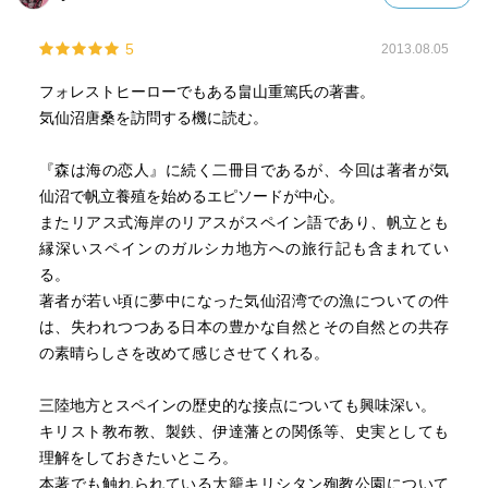
5
2013.08.05
フォレストヒーローでもある畠山重篤氏の著書。
気仙沼唐桑を訪問する機に読む。
『森は海の恋人』に続く二冊目であるが、今回は著者が気
仙沼で帆立養殖を始めるエピソードが中心。
またリアス式海岸のリアスがスペイン語であり、帆立とも
縁深いスペインのガルシカ地方への旅行記も含まれてい
る。
著者が若い頃に夢中になった気仙沼湾での漁についての件
は、失われつつある日本の豊かな自然とその自然との共存
の素晴らしさを改めて感じさせてくれる。
三陸地方とスペインの歴史的な接点についても興味深い。
キリスト教布教、製鉄、伊達藩との関係等、史実としても
理解をしておきたいところ。
本著でも触れられている大籠キリシタン殉教公園について