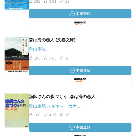
192
3.91
23
森は海の恋人 (文春文庫)
畠山重篤
185
3.85
16
漁師さんの森づくり -森は海の恋人-
畠山重篤 スギヤマ・カナヨ
100
4.16
16