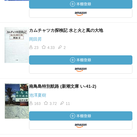
カムチャツカ探検記 水と火と風の大地
岡田昇
23
4.33
2
南鳥島特別航路 (新潮文庫 い-41-2)
池澤夏樹
163
3.72
11