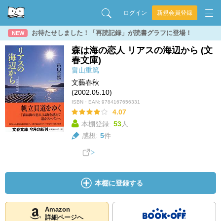
ログイン
新規会員登録
お待たせしました！「再読記録」が読書グラフに登場！
NEW
森は海の恋人 リアスの海辺から (文
春文庫)
畠山重篤
文藝春秋
(2002.05.10)
ISBN・EAN:
9784167656331
4.07
本棚登録:
53
人
感想:
5
件
本棚に登録する
Amazon
詳細ページへ