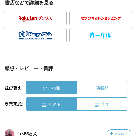
書店などで詳細を見る
感想・レビュー・書評
並び替え:
いいね順
新着順
表示形式:
リスト
全文
jun55さん
フォロー