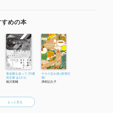
すすめの本
黄金蝶を追って (竹書
サキの忘れ物 (新潮文
房文庫 あ13-1)
庫)
相川英輔
津村記久子
もっと見る