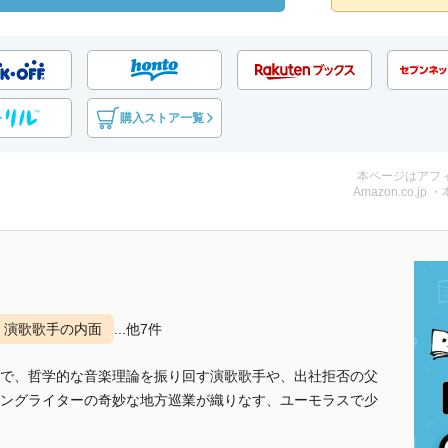
購入ストア一覧
本ページはアフ
Amazon.co.jp 
演歌歌手の内面
...他7件
で、哲学的な音楽理論を振り回す演歌歌手や、出社拒否の父
ングライターの奇妙な地方巡業が織りなす、ユーモラスで少