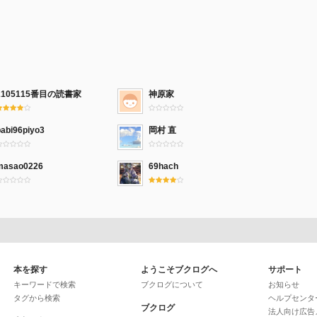
2105115番目の読書家
神原家
babi96piyo3
岡村 直
masao0226
69hach
本を探す
ようこそブクログへ
サポート
キーワードで検索
ブクログについて
お知らせ
タグから検索
ヘルプセンタ
ブクログ
法人向け広告