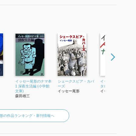
イッセー尾形のナマ本
シェークスピア・カバ
イッセー尾形の人生
1 深夜生活編 (小学館
ーズ
タログ (朝日文庫)
文庫)
イッセー尾形
イッセー尾形
森田雄三
形の作品ランキング・新刊情報へ