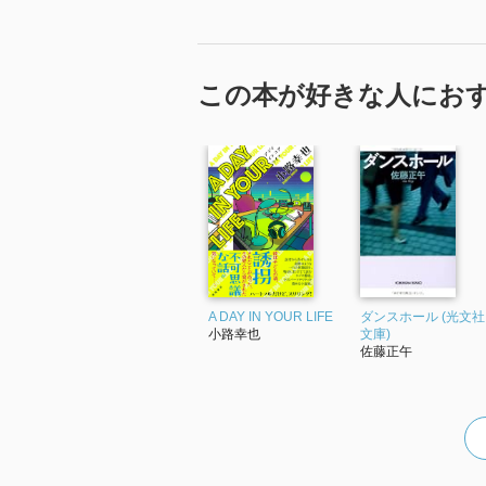
この本が好きな人にお
A DAY IN YOUR LIFE
ダンスホール (光文社
小路幸也
文庫)
佐藤正午