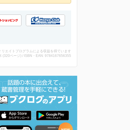
ィリエイトプログラムによる収益を得ています
・本 (320ページ) / ISBN・EAN: 9784167656355