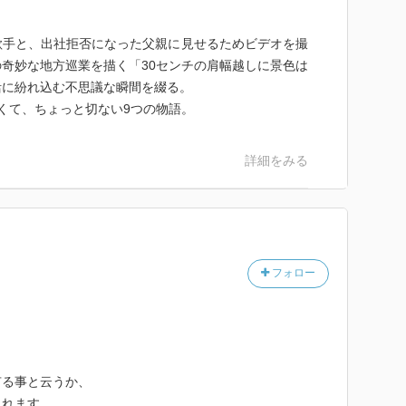
歌手と、出社拒否になった父親に見せるためビデオを撮
奇妙な地方巡業を描く「30センチの肩幅越しに景色は
活に紛れ込む不思議な瞬間を綴る。
くて、ちょっと切ない9つの物語。
詳細をみる
フォロー
有る事と云うか、
られます。