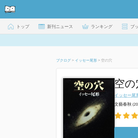
トップ
新刊ニュース
ランキング
ブ
ブクログ
>
イッセー尾形
>
空の穴
空の穴
イッセー尾
文藝春秋
(2