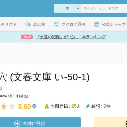
ックリスト
談話室
ブクログ通信
公式ショップ
『永遠の記憶』が1位に！本ランキング
NEW
 (文春文庫 い-50-1)
形
002年7月10日発売)
3.60
本棚登録 :
25
人
感想 :
3
件
本棚に登録