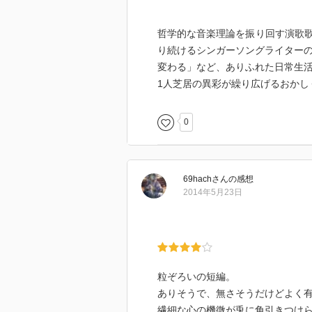
哲学的な音楽理論を振り回す演歌
り続けるシンガーソングライターの
変わる」など、ありふれた日常生
1人芝居の異彩が繰り広げるおかし
0
69hach
さん
の感想
2014年5月23日
粒ぞろいの短編。
ありそうで、無さそうだけどよく
繊細な心の機微が兎に角引きつけ