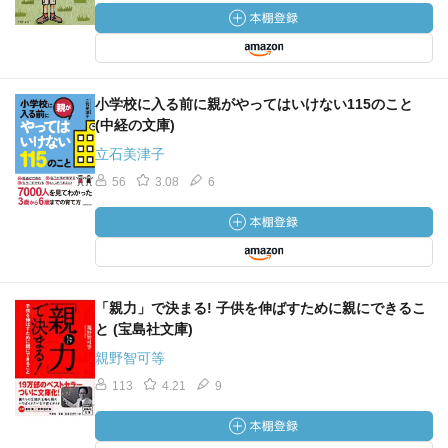
小学校に入る前に親がやってはいけない115のこと
(中経の文庫)
立石美津子
56
3.08
6
「親力」で決まる! 子供を伸ばすために親にできるこ
と (宝島社文庫)
親野智可等
113
4.21
9