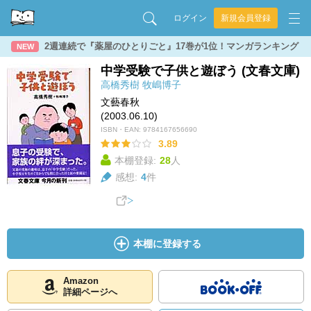
ログイン
新規会員登録
2週連続で『薬屋のひとりごと』17巻が1位！マンガランキング
NEW
中学受験で子供と遊ぼう (文春文庫)
高橋秀樹
牧嶋博子
文藝春秋
(2003.06.10)
ISBN・EAN:
9784167656690
3.89
本棚登録:
28
人
感想:
4
件
本棚に登録する
Amazon
詳細ページへ