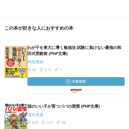
この本が好きな人におすすめの本
わが子を東大に導く勉強法 試験に負けない最強の和
田式受験術 (PHP文庫)
和田秀樹
65
3.71
7
頭のいい子が育つパパの習慣 (PHP文庫)
清水克彦
615
3.27
69