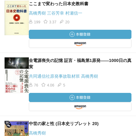
ここまで変わった日本史教科書
高橋秀樹 三谷芳幸 村瀬信一
199
3.37
20
全電源喪失の記憶 証言・福島第1原発――1000日の真
実
共同通信社原発事故取材班 高橋秀樹
76
4.06
5
中世の家と性 (日本史リブレット 20)
高橋秀樹