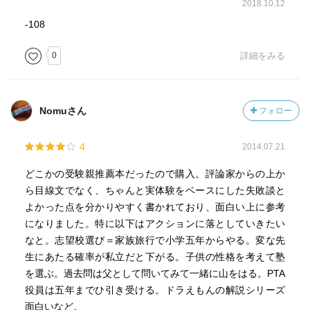
2018.10.12
-108
0
詳細をみる
Nomuさん
フォロー
4
2014.07.21
どこかの受験親推薦本だったので購入。評論家からの上か
ら目線文でなく、ちゃんと実体験をベースにした失敗談と
よかった点を分かりやすく書かれており、面白い上に参考
になりました。特に以下はアクションに落としていきたい
なと。志望校選び＝家族旅行で小学五年からやる。変な先
生にあたる確率が私立だと下がる。子供の性格を考えて塾
を選ぶ。過去問は父として問いてみて一緒に山をはる。PTA
役員は五年までひ引き受ける。ドラえもんの解説シリーズ
面白いなど。