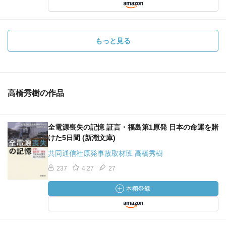
もっと見る
高橋秀樹の作品
全電源喪失の記憶 証言・福島第1原発 日本の命運を賭
けた5日間 (新潮文庫)
共同通信社原発事故取材班 高橋秀樹
237
4.27
27