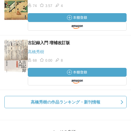
74
3.57
4
古記録入門 増補改訂版
高橋秀樹
68
0.00
8
高橋秀樹の作品ランキング・新刊情報