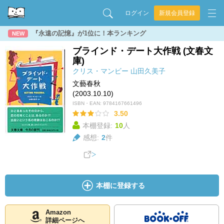
ログイン
新規会員登録
『永遠の記憶』が1位に！本ランキング
NEW
ブラインド・デート大作戦 (文春文
庫)
クリス・マンビー
山田久美子
文藝春秋
(2003.10.10)
ISBN・EAN:
9784167661496
3.50
本棚登録:
10
人
感想:
2
件
本棚に登録する
Amazon
詳細ページへ