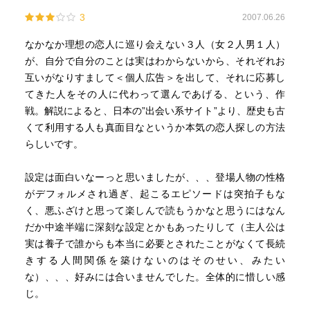
3
2007.06.26
なかなか理想の恋人に巡り会えない３人（女２人男１人）
が、自分で自分のことは実はわからないから、それぞれお
互いがなりすまして＜個人広告＞を出して、それに応募し
てきた人をその人に代わって選んであげる、という、作
戦。解説によると、日本の”出会い系サイト”より、歴史も古
くて利用する人も真面目なというか本気の恋人探しの方法
らしいです。
設定は面白いなーっと思いましたが、、、登場人物の性格
がデフォルメされ過ぎ、起こるエピソードは突拍子もな
く、悪ふざけと思って楽しんで読もうかなと思うにはなん
だか中途半端に深刻な設定とかもあったりして（主人公は
実は養子で誰からも本当に必要とされたことがなくて長続
きする人間関係を築けないのはそのせい、みたい
な）、、、好みには合いませんでした。全体的に惜しい感
じ。