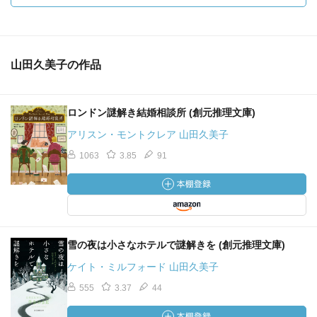
山田久美子の作品
ロンドン謎解き結婚相談所 (創元推理文庫)
アリスン・モントクレア 山田久美子
1063
3.85
91
雪の夜は小さなホテルで謎解きを (創元推理文庫)
ケイト・ミルフォード 山田久美子
555
3.37
44