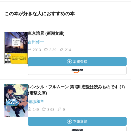
この本が好きな人におすすめの本
東京湾景 (新潮文庫)
吉田修一
2013
3.39
214
レンタル・フルムーン 第1訓 恋愛は読みものです (1)
(電撃文庫)
瀬那和章
149
3.68
9