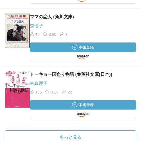
ママの恋人 (角川文庫)
森瑤子
42
3.00
3
トーキョー国盗り物語 (集英社文庫(日本))
林真理子
166
3.26
22
もっと見る