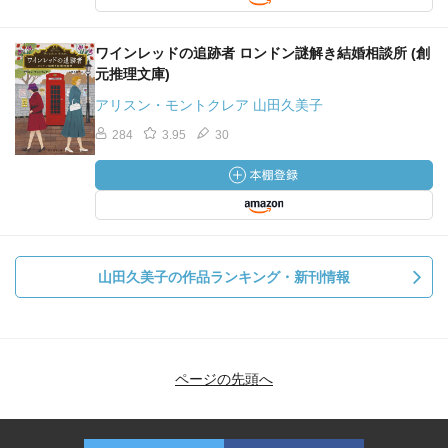
ワインレッドの追跡者 ロンドン謎解き結婚相談所 (創
元推理文庫)
アリスン・モントクレア 山田久美子
284
3.95
30
山田久美子の作品ランキング・新刊情報
ページの先頭へ