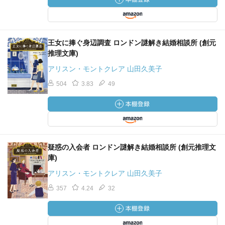
王女に捧ぐ身辺調査 ロンドン謎解き結婚相談所 (創元
推理文庫)
アリスン・モントクレア 山田久美子
504
3.83
49
疑惑の入会者 ロンドン謎解き結婚相談所 (創元推理文
庫)
アリスン・モントクレア 山田久美子
357
4.24
32