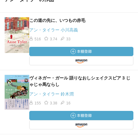
この道の先に、いつもの赤毛
アン・タイラー 小川高義
516
3.74
33
ヴィネガー・ガール 語りなおしシェイクスピア 3 じ
ゃじゃ馬ならし
アン・タイラー 鈴木潤
155
3.38
16