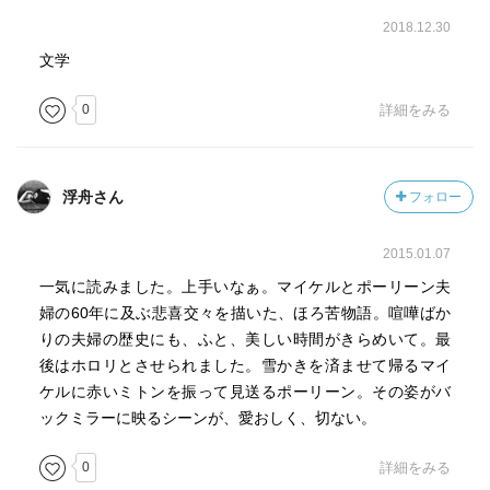
2018.12.30
文学
0
詳細をみる
浮舟さん
フォロー
2015.01.07
一気に読みました。上手いなぁ。マイケルとポーリーン夫
婦の60年に及ぶ悲喜交々を描いた、ほろ苦物語。喧嘩ばか
りの夫婦の歴史にも、ふと、美しい時間がきらめいて。最
後はホロリとさせられました。雪かきを済ませて帰るマイ
ケルに赤いミトンを振って見送るポーリーン。その姿がバ
ックミラーに映るシーンが、愛おしく、切ない。
0
詳細をみる