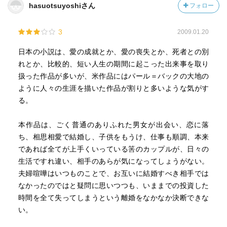
hasuotsuyoshiさん
フォロー
3
2009.01.20
日本の小説は、愛の成就とか、愛の喪失とか、死者との別
れとか、比較的、短い人生の期間に起こった出来事を取り
扱った作品が多いが、米作品にはパール＝バックの大地の
ように人々の生涯を描いた作品が割りと多いような気がす
る。
本作品は、ごく普通のありふれた男女が出会い、恋に落
ち、相思相愛で結婚し、子供をもうけ、仕事も順調、本来
であれば全てが上手くいっている筈のカップルが、日々の
生活ですれ違い、相手のあらが気になってしょうがない。
夫婦喧嘩はいつものことで、お互いに結婚すべき相手では
なかったのではと疑問に思いつつも、いままでの投資した
時間を全て失ってしまうという離婚をなかなか決断できな
い。