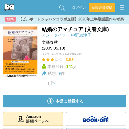
ログイン
新規会員登録
【ビルボードジャパンコラボ企画】2026年上半期話題作を考察
NEW
結婚のアマチュア (文春文庫)
アン・タイラー
中野恵津子
文藝春秋
(2005.05.10)
ISBN・EAN:
9784167661984
3.53
本棚登録:
141
人
感想:
9
件
本棚に登録する
Amazon
詳細ページへ