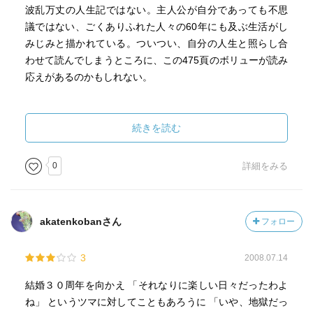
波乱万丈の人生記ではない。主人公が自分であっても不思
議ではない、ごくありふれた人々の60年にも及ぶ生活がし
みじみと描かれている。ついつい、自分の人生と照らし合
わせて読んでしまうところに、この475頁のボリューが読み
応えがあるのかもしれない。
しかし、登場人物は全て平板で、彼らの悩みもありふれて
いるため、「ある人物の一代記を読み終えたぞ」以上の読
続きを読む
了感を得ることができなかった。同様のタイプの小説とし
ては、「メモリー・キーパーの娘」の方がはるかに面白
0
詳細をみる
く、味わいも深かった。悪くはないが、星５つはちょっと
多すぎだ。
akatenkobanさん
フォロー
3
2008.07.14
結婚３０周年を向かえ 「それなりに楽しい日々だったわよ
ね」 というツマに対してこともあろうに 「いや、地獄だっ