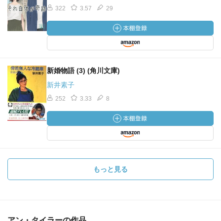
322
3.57
29
新婚物語 (3) (角川文庫)
新井素子
252
3.33
8
もっと見る
アン・タイラーの作品