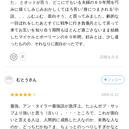
た」 とオットが言う、どこにでもいる夫婦の６０年間を巧
みに描くしみじみおかしくてほろ苦い”身につまされる”小
説、、、ふむふむ、面白そう、と買ってみました。劇的な
一目ぼれをしたあとすぐに戦争に行き負傷兵として戻って
来てお互いを知り合う期間もほとんど過ごさないまま結婚
したマイケルとポーリーンの６０年間。好みとは、少し違
ったものの、それなりに面白かったです。
0
詳細をみる
むとうさん
フォロー
5
2006.11.22
最強。アン・タイラー最強説が急浮上。たぶんボブ・サッ
プより強いと思う（古い）。・・・ところで、これが面白
いと言える人は、人間的に成熟した人なのか、未熟な人な
のか、どっちだかね？ま、ちょっとのっぺりしすぎかなと