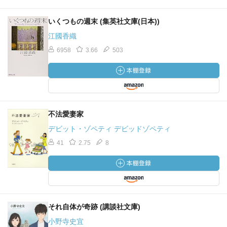
いくつもの週末 (集英社文庫(日本))
江國香織
6958
3.66
503
不法愛妻家
デビット・ゾペティ デビッドゾペティ
41
2.75
8
それ自体が奇跡 (講談社文庫)
小野寺史宜