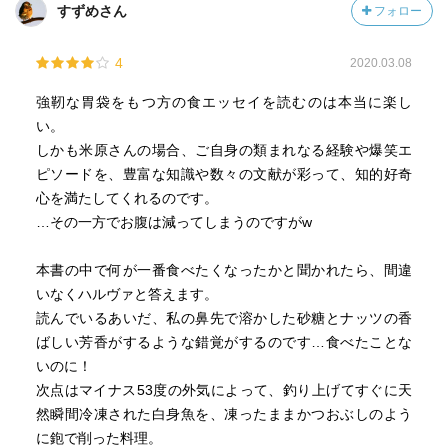
すずめさん
フォロー
4
2020.03.08
強靭な胃袋をもつ方の食エッセイを読むのは本当に楽し
い。
しかも米原さんの場合、ご自身の類まれなる経験や爆笑エ
ピソードを、豊富な知識や数々の文献が彩って、知的好奇
心を満たしてくれるのです。
…その一方でお腹は減ってしまうのですがw
本書の中で何が一番食べたくなったかと聞かれたら、間違
いなくハルヴァと答えます。
読んでいるあいだ、私の鼻先で溶かした砂糖とナッツの香
ばしい芳香がするような錯覚がするのです…食べたことな
いのに！
次点はマイナス53度の外気によって、釣り上げてすぐに天
然瞬間冷凍された白身魚を、凍ったままかつおぶしのよう
に鉋で削った料理。