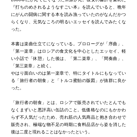
『打ちのめされるようなすごい本』を読んでいると、晩年
にがんの闘病に関する本を読み漁っていたのがなんだかつ
らくなり、元気なころの明るいエッセイを読んでみたくな
った。
本書は楽曲仕立てになっている。プロローグが「序曲」、
「第一楽章」はロシアの食文化を中心としたエッセイ、軽
い小話で「休憩」した後は、「第二楽章」、「間奏曲」、
「第三楽章」と続く。
やはり面白いのは第一楽章で、特にタイトルにもなってい
る「旅行者の朝食」と「トルコ蜜飴の版図」が抜群に良か
った。
「旅行者の朝食」とは、ロシアで販売されていたとんでも
なくまずいと悪評高い缶詰のこと。低価格なのにもかかわ
らず不人気だったため、売れ筋の人気商品と抱き合わせで
販売され、極端な物不足の時期に食料品店から姿を消した
後は二度と現れることはなかったという。