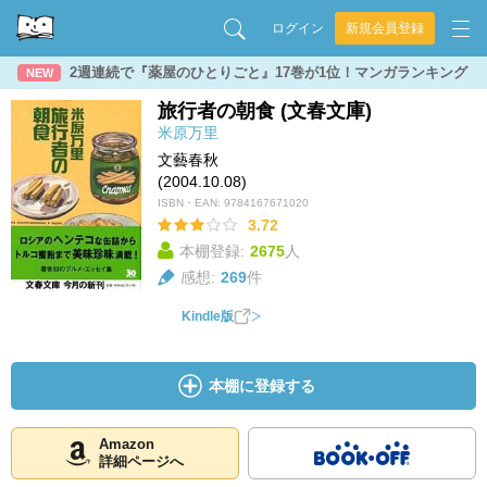
ログイン
新規会員登録
2週連続で『薬屋のひとりごと』17巻が1位！マンガランキング
NEW
旅行者の朝食 (文春文庫)
米原万里
文藝春秋
(2004.10.08)
ISBN・EAN:
9784167671020
3.72
本棚登録:
2675
人
感想:
269
件
Kindle版
本棚に登録する
Amazon
詳細ページへ