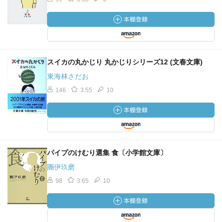
スイカの丸かじり 丸かじりシリーズ12 (文春文庫)
東海林さだお
146
3.55
10
パイプのけむり選集 食〔小学館文庫〕
團伊玖磨
98
3.65
10