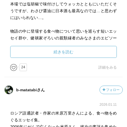
本場では塩胡椒で味付けしてウォッカとともにいただくそ
うですが、わさび醤油に日本酒も最高なのでは…と思わず
にはいられない…。
物語の中に登場する食べ物について思いを巡らす短いエッ
セイ群や、健啖家ぞろいの親類縁者のみなさまのエピソー
ドもけらけら笑いながら楽しみました。
続きを読む
24
詳細をみる
b-matatabiさん
フォロー
2026.01.11
ロシア語通訳者・作家の米原万里さんによる、食べ物をめ
ぐるエッセイ集。
2006年にがんで亡くなった米原さん。彼女の書評を集めた