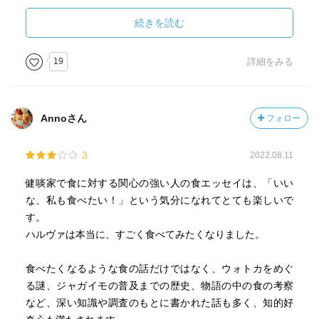
ここまで書かれると、いったいどんな味だったのだろう、
と興味津々だが、米原さんも食べたことはなかったらし
続きを読む
い。それよりも、そんな不人気の缶詰を改良するでもな
く、それを皮肉る小話で腹を抱えて笑っているロシア人に
19
詳細をみる
ついて、米原さんは「才能とエネルギーの恐ろしく非生産
的な、しかしだからこそひどく文学的な方向性」に感嘆を
禁じ得なかったそうな。
Annoさん
フォロー
「トルコ蜜飴」は、イスラム圏の人たちがつくるお菓子。
3
2022.08.11
子供のころ、ロシアの「ハルヴァ」というトルコ蜜飴を食
べた米原さんは、そのおいしさに夢中になり、最高のトル
健啖家で食に対する関心の強い人の食エッセイは、「いい
コ蜜飴を探し求める。
な、私も食べたい！」という気分になれてとても楽しいで
読んだ後はトルコ蜜飴が食べたくて仕方がなくなること間
す。
違いなし。と同時に、人の移動により食文化が広がってい
ハルヴァは本当に、すごく食べてみたくなりました。
く歴史を、トルコ蜜飴というお菓子を通して感じることが
できる秀逸なエッセイだった。
食べたくなるような食の話だけではなく、ウォトカをめぐ
る謎、ジャガイモの普及までの歴史、物語の中の食の考察
『打ちのめされるようなすごい本』では、勉強熱心で、博
など、深い知識や調査のもとに書かれた話も多く、知的好
識で、正義感の強い人柄を感じた米原さんだが、本書で見