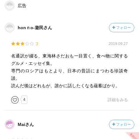
広告
honｎo-遊民さん
フォロー
3
2019.09.27
名通訳が綴る、東海林さだおも一目置く、食べ物に関する
グルメ・エッセイ集。
専門のロシアはもとより、日本の昔話にまつわる珍談奇
談。
読んだ後はどれもが、誰かに話したくなる蘊蓄ばかり。
4
詳細をみる
Maiさん
フォロー