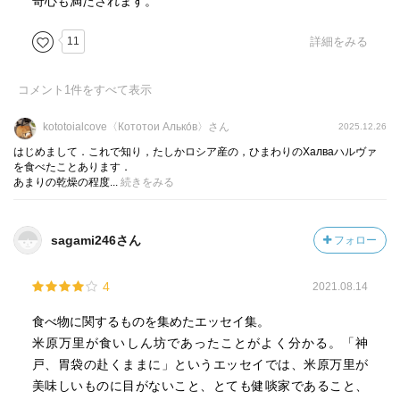
奇心も満たされます。
せる、食いしん坊でお茶目な一面も微笑ましい。早逝され
たのが残念で仕方がない。
11
詳細をみる
コメント
1
件をすべて表示
kototoialcove〈Кототои Алько́в〉さん
2025.12.26
はじめまして．これで知り，たしかロシア産の，ひまわりのХалваハルヴァ
を食べたことあります．
あまりの乾燥の程度...
続きをみる
sagami246さん
フォロー
4
2021.08.14
食べ物に関するものを集めたエッセイ集。
米原万里が食いしん坊であったことがよく分かる。「神
戸、胃袋の赴くままに」というエッセイでは、米原万里が
美味しいものに目がないこと、とても健啖家であること、