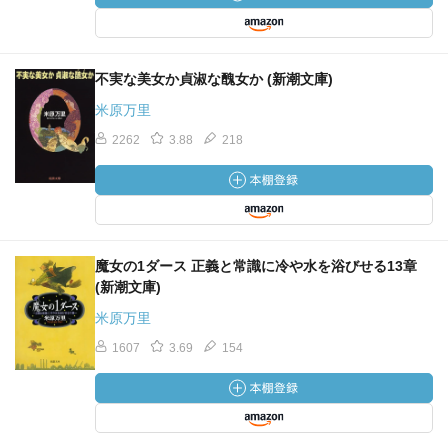
不実な美女か貞淑な醜女か (新潮文庫)
米原万里
2262
3.88
218
魔女の1ダース 正義と常識に冷や水を浴びせる13章
(新潮文庫)
米原万里
1607
3.69
154