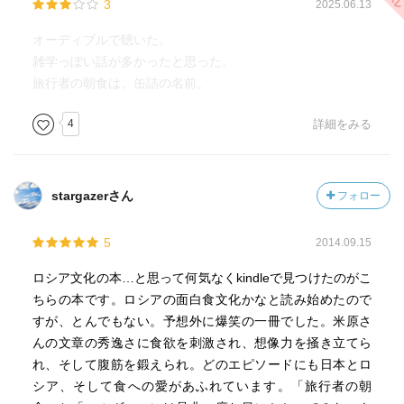
3
2025.06.13
オーディブルで聴いた。
雑学っぽい話が多かったと思った。
旅行者の朝食は、缶詰の名前。
4
詳細をみる
stargazerさん
フォロー
5
2014.09.15
ロシア文化の本…と思って何気なくkindleで見つけたのがこ
ちらの本です。ロシアの面白食文化かなと読み始めたので
すが、とんでもない。予想外に爆笑の一冊でした。米原さ
んの文章の秀逸さに食欲を刺激され、想像力を掻き立てら
れ、そして腹筋を鍛えられ。どのエピソードにも日本とロ
シア、そして食への愛があふれています。「旅行者の朝