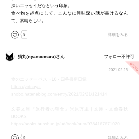
深いエッセイだなという印象。
食べ物を起点にして、こんなに興味深い話が書けるなん
て、素晴らしい。
9
詳細をみる
猫丸(nyancomaru)さん
フォロー不許可
2021.02.25
食のエッセー ベスト10 - 四谷書房日録
https://yotsuya-
shobo.hatenablog.com/entry/2021/02/21/121414
文春文庫『旅行者の朝食』米原万里 | 文庫 - 文藝春秋
BOOKS
https://books.bunshun.jp/ud/book/num/9784167671020
9
詳細をみる