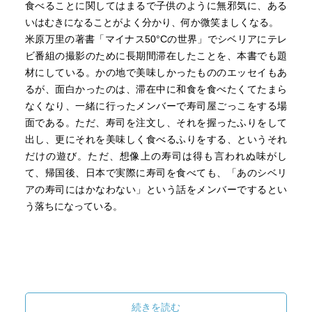
食べることに関してはまるで子供のように無邪気に、ある
いはむきになることがよく分かり、何か微笑ましくなる。
米原万里の著書「マイナス50°Cの世界」でシベリアにテレ
ビ番組の撮影のために長期間滞在したことを、本書でも題
材にしている。かの地で美味しかったもののエッセイもあ
るが、面白かったのは、滞在中に和食を食べたくてたまら
なくなり、一緒に行ったメンバーで寿司屋ごっこをする場
面である。ただ、寿司を注文し、それを握ったふりをして
出し、更にそれを美味しく食べるふりをする、というそれ
だけの遊び。ただ、想像上の寿司は得も言われぬ味がし
て、帰国後、日本で実際に寿司を食べても、「あのシベリ
アの寿司にはかなわない」という話をメンバーでするとい
う落ちになっている。
続きを読む