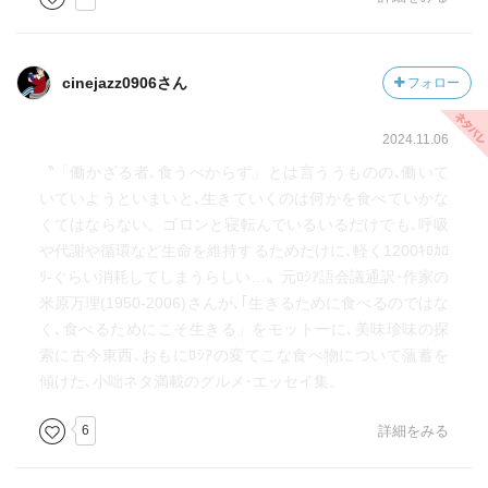
cinejazz0906さん
フォロー
2024.11.06
〝「働かざる者､食うべからず」とは言ううものの､働いて
いていようといまいと､生きていくのは何かを食べていかな
くてはならない。ゴロンと寝転んでいるいるだけでも､呼吸
や代謝や循環など生命を維持するためだけに､軽く1200ｷﾛｶﾛ
ﾘ-ぐらい消耗してしまうらしい…〟元ﾛｼｱ語会議通訳･作家の
米原万理(1950-2006)さんが､｢生きるために食べるのではな
く､食べるためにこそ生きる」をモットーに､美味珍味の探
索に古今東西､おもにﾛｼｱの変てこな食べ物について薀蓄を
傾けた､小咄ネタ満載のグルメ･エッセイ集。
6
詳細をみる