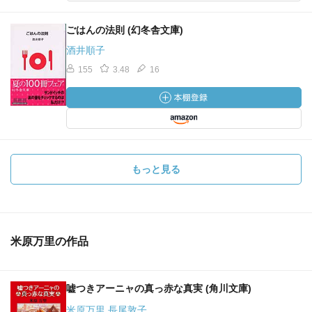
ごはんの法則 (幻冬舎文庫)
酒井順子
155
3.48
16
もっと見る
米原万里の作品
嘘つきアーニャの真っ赤な真実 (角川文庫)
米原万里 長尾敦子