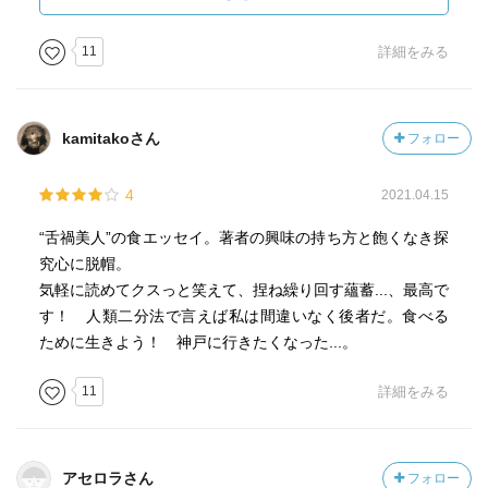
11
詳細をみる
kamitakoさん
フォロー
4
2021.04.15
“舌禍美人”の食エッセイ。著者の興味の持ち方と飽くなき探
究心に脱帽。
気軽に読めてクスっと笑えて、捏ね繰り回す蘊蓄...、最高で
す！ 人類二分法で言えば私は間違いなく後者だ。食べる
ために生きよう！ 神戸に行きたくなった...。
11
詳細をみる
アセロラさん
フォロー