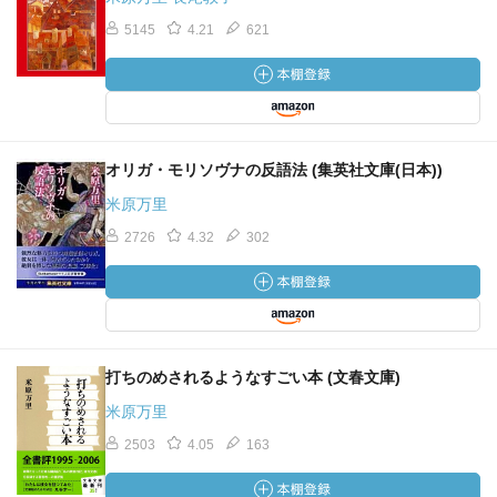
5145
4.21
621
オリガ・モリソヴナの反語法 (集英社文庫(日本))
米原万里
2726
4.32
302
打ちのめされるようなすごい本 (文春文庫)
米原万里
2503
4.05
163