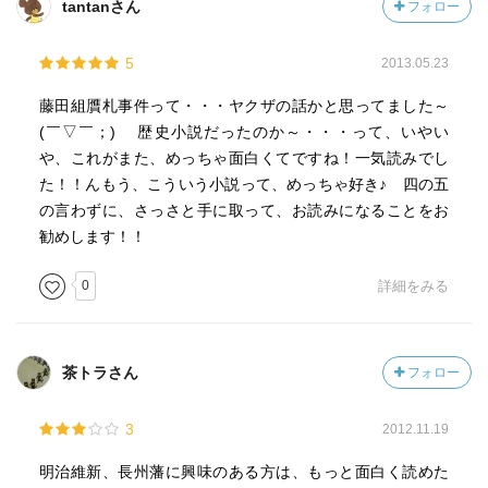
tantanさん
フォロー
5
2013.05.23
藤田組贋札事件って・・・ヤクザの話かと思ってました～
(￣▽￣；) 歴史小説だったのか～・・・って、いやい
や、これがまた、めっちゃ面白くてですね！一気読みでし
た！！んもう、こういう小説って、めっちゃ好き♪ 四の五
の言わずに、さっさと手に取って、お読みになることをお
勧めします！！
0
詳細をみる
茶トラさん
フォロー
3
2012.11.19
明治維新、長州藩に興味のある方は、もっと面白く読めた