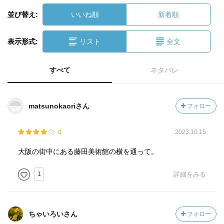
並び替え:
いいね順
新着順
表示形式:
リスト
全文
すべて
ネタバレ
matsunokaoriさん
フォロー
4
2023.10.15
大阪の街中にある藤田美術館の横を通って。
1
詳細をみる
ちゃいろいさん
フォロー