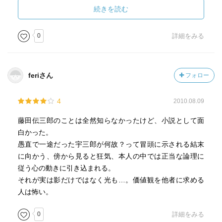
著者はこの作品も、「暁英 贋説・鹿鳴館」や「なぜ絵師
続きを読む
に頼まなかった」も、幕末から明治である。きっとこの時
代がすきなんだろうなぁ。もう少し他の作品でもこの時代
0
詳細をみる
を見てみたかったなぁと。
feriさん
フォロー
4
2010.08.09
藤田伝三郎のことは全然知らなかったけど、小説として面
白かった。
愚直で一途だった宇三郎が何故？って冒頭に示される結末
に向かう、傍から見ると狂気、本人の中では正当な論理に
従う心の動きに引き込まれる。
それが実は影だけではなく光も…。価値観を他者に求める
人は怖い。
0
詳細をみる