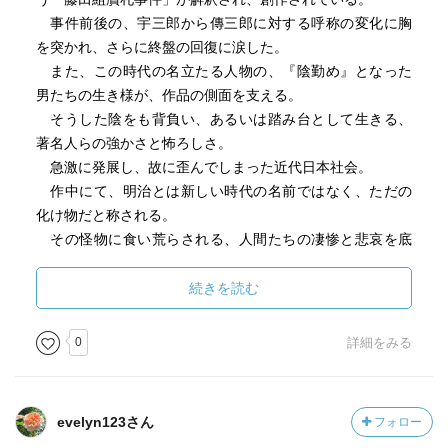
事件前後の、宇三郎から傳三郎に対する呼称の変化に胸
を突かれ、さらに終盤の回復に涙した。
また、この時代の名立たる人物の、『陰勤め』となった
男たちの生き様が、作品の側面を支える。
そうした陰をも背負い、あるいは踏み台として生きる、
著名人らの強かさと怖ろしさ。
急激に発展し、故に歪んでしまった近代日本社会。
作中にて、明治とは新しい時代の名前ではなく、ただの
化け物だと称される。
その怪物に食い荒らされる、人間たちの凄惨と悲哀を底
流に、物語は静かに終息する。
続きを読む
0
詳細をみる
evelyn123さん
フォロー