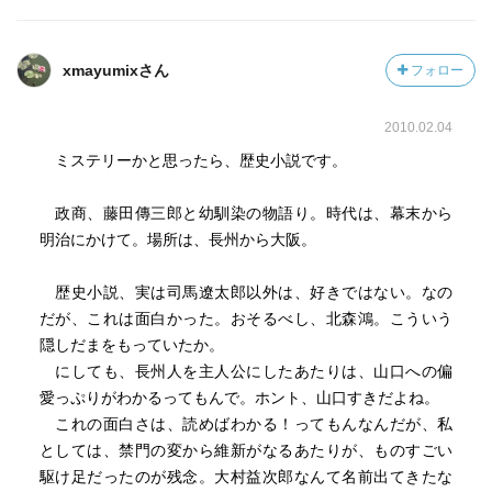
xmayumixさん
フォロー
2010.02.04
ミステリーかと思ったら、歴史小説です。
政商、藤田傳三郎と幼馴染の物語り。時代は、幕末から
明治にかけて。場所は、長州から大阪。
歴史小説、実は司馬遼太郎以外は、好きではない。なの
だが、これは面白かった。おそるべし、北森鴻。こういう
隠しだまをもっていたか。
にしても、長州人を主人公にしたあたりは、山口への偏
愛っぷりがわかるってもんで。ホント、山口すきだよね。
これの面白さは、読めばわかる！ってもんなんだが、私
としては、禁門の変から維新がなるあたりが、ものすごい
駆け足だったのが残念。大村益次郎なんて名前出てきたな