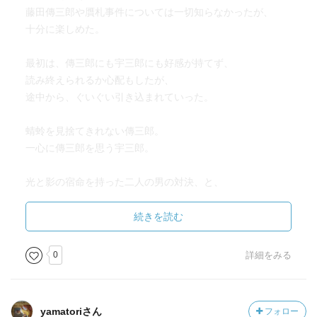
藤田傳三郎や贋札事件については一切知らなかったが、
十分に楽しめた。
最初は、傳三郎にも宇三郎にも好感が持てず、
読み終えられるか心配もしたが、
途中から、ぐいぐい引き込まれていった。
蜻蛉を見捨てきれない傳三郎。
一心に傳三郎を思う宇三郎。
光と影の宿命を持った二人の男の対決、と、
紹介されているが、それほど対決した感じはしなかった。
なぜか、恋愛小説よりも切なく苦しい思いに駆られた。
続きを読む
この結末に不満はないし、
こう終わるしかなかったのだろうと納得もしているが、
0
詳細をみる
それでも二人が笑って終わるハッピーエンドを見たかっ
た。
yamatoriさん
フォロー