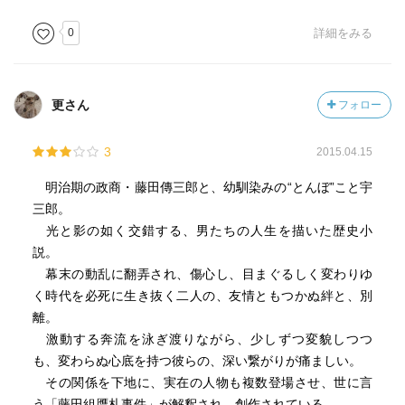
0
詳細をみる
更さん
フォロー
3
2015.04.15
明治期の政商・藤田傳三郎と、幼馴染みの“とんぼ”こと宇
三郎。
光と影の如く交錯する、男たちの人生を描いた歴史小
説。
幕末の動乱に翻弄され、傷心し、目まぐるしく変わりゆ
く時代を必死に生き抜く二人の、友情ともつかぬ絆と、別
離。
激動する奔流を泳ぎ渡りながら、少しずつ変貌しつつ
も、変わらぬ心底を持つ彼らの、深い繋がりが痛ましい。
その関係を下地に、実在の人物も複数登場させ、世に言
う「藤田組贋札事件」が解釈され、創作されている。