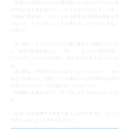
幕末から明治にかけての傳三郎と宇三郎という２人の男
を中心に光と影を描いた……だそうなんだけども、いまい
ち物語の筋が弱い。そもそもある程度その時代の歴史を知
らないと、とっつきにくくすら感じてしまうかもしれない
と思った。
宇三郎は、よくわからない人物で途中まで面白いんだけ
ど、後半の転節が激しく、一周して「まったく意味不明」
になってしまったのが残念。読み込みが足りないのかな
ぁ。
傳三郎は、宇三郎に比べればまっとうなんだけど、それ
ゆえに地味かつ、活躍している箇所がなぜか後世の伝説の
引用になっており、見せ場がなくてかわいそう。
終盤駆け足過ぎるので、もう少しドラマがみたかったな
ぁ。
あるいは短編連作で各場で盛り上がりがあると「わかり
やすい」話になったのかもしれない。