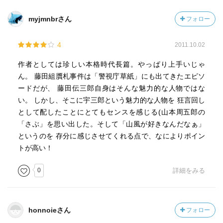
myjmnbrさん
フォロー
4
2011.10.02
作者としては珍しい本格時代長篇。やっぱり上手いじゃ
ん。 藤田組贋札事件は「警視庁草紙」にも出てきたエピソ
ードだが、 藤田伝三郎自身はそんな魅力的な人物ではな
い。 しかし、そこに宇三郎という魅力的な人物を 狂言回し
として配したことにとてもセンスを感じる(山本周五郎の
「さぶ」を思い出した。そして「山風が好きなんだなぁ」
というのを 存分に感じさせてくれる点で、なによりポイン
トが高い！
0
詳細をみる
honnoieさん
フォロー