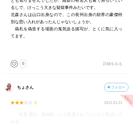
とも知りませんでしたが、維新の有名人も裏で糸引いてい
るしで、けっこう大きな疑獄事件みたいです。
北森さんは山口出身なので、この長州出身の財界の豪傑特
別な思い入れがあったんじゃないしょうか。
偽札を偽造する場面の鬼気迫る描写が、とくに気に入っ
てます。
0
詳細をみる
ちょさん
フォロー
3
2011.01.21
「暁英 贋説・鹿鳴館」にて絶賛されていたので再読して
みる。