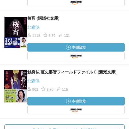
桜宵 (講談社文庫)
北森鴻
1118
3.70
131
触身仏 蓮丈那智フィールドファイル  (新潮文庫)
北森鴻
962
3.70
116