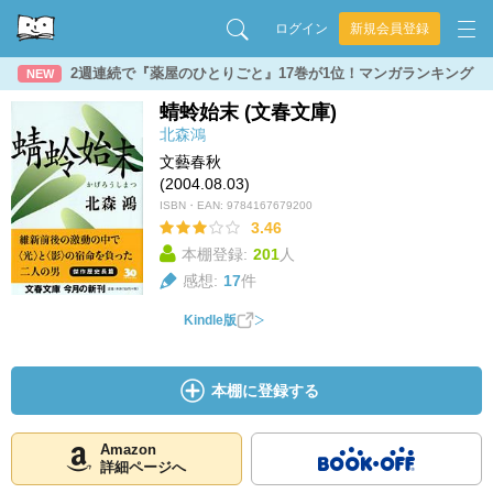
ログイン
新規会員登録
2週連続で『薬屋のひとりごと』17巻が1位！マンガランキング
NEW
蜻蛉始末 (文春文庫)
北森鴻
文藝春秋
(2004.08.03)
ISBN・EAN:
9784167679200
3.46
本棚登録:
201
人
感想:
17
件
Kindle版
本棚に登録する
Amazon
詳細ページへ