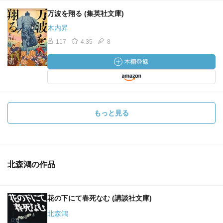
万波を翔る (集英社文庫)
木内昇
117
4.35
8
もっと見る
北森鴻の作品
花の下にて春死なむ (講談社文庫)
北森鴻