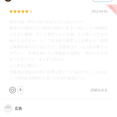
微妙に史実が入る歴史小説は、
想像の翼を広げやすくて、本当に面白いと、
5
2012.04.03
改めて思わせてくれた一作。
歴史小説・時代小説が好きな人にはおススメ！
幕末から明治という動乱の時代に生きた商人とその幼馴染
の交流と離別、そして裏切りなどを描いた人間ドラマが中
軸となるのだが、そこに政治的な皺苦などが絡まり、複雑
な展開を繰り広げるのだが、北森鴻はやっぱり話を書くの
が巧い！ 登場人物たちの愛嬌ある性格が、物語を活き活
きとさせていて、すらすら読める。
もう本当に面白い！
北森鴻は池波正太郎に影響を受けているのだが、これはむ
しろ司馬遼太郎的だと感じたのが印象的だった。
0
詳細をみる
広告