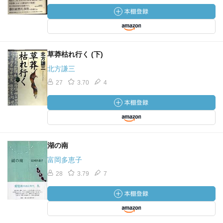
草莽枯れ行く (下)
北方謙三
27
3.70
4
湖の南
富岡多恵子
28
3.79
7