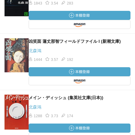
1843
3.54
283
凶笑面 蓮丈那智フィールドファイル I (新潮文庫)
北森鴻
1444
3.57
192
メイン・ディッシュ (集英社文庫(日本))
北森鴻
1288
3.73
174