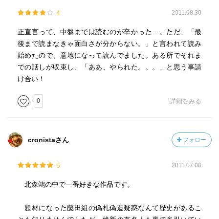
4
2011.08.30
正直言って、中盤までは読むのが辛かった…。ただ、「最
後まで読まなきゃ面白さが分からない。」と言われて読み
始めたので、意地になって読んでました。ある所でそれま
での話しが収束し、「ああ、やられた。。。」と思う事請
け合い！
0
詳細をみる
cronistaさん
フォロー
5
2011.07.08
北森鴻の中で一番好きな作品です。
題材になった藤田組の偽札偽造疑惑なんて歴史があるこ