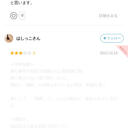
と思います。
0
詳細をみる
はしっこさん
フォロー
3
2012.10.15
≪内容覚書≫
贋札事件の容疑で逮捕された藤田傳三郎。
身に覚えのない傳三郎だったが、
贋札に「蜻蛉」が印刷されていると聞き、黙秘を貫く。
果たして、「蜻蛉」に、どんな物語が、秘められているの
か。
≪感想≫
読み応えのある歴史小説だった。