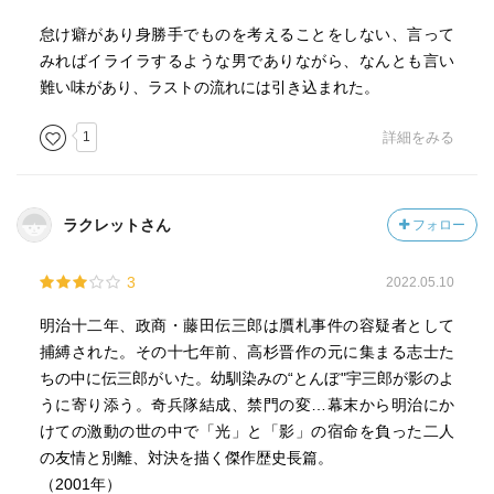
怠け癖があり身勝手でものを考えることをしない、言って
みればイライラするような男でありながら、なんとも言い
難い味があり、ラストの流れには引き込まれた。
1
詳細をみる
ラクレットさん
フォロー
3
2022.05.10
明治十二年、政商・藤田伝三郎は贋札事件の容疑者として
捕縛された。その十七年前、高杉晋作の元に集まる志士た
ちの中に伝三郎がいた。幼馴染みの“とんぼ"宇三郎が影のよ
うに寄り添う。奇兵隊結成、禁門の変…幕末から明治にか
けての激動の世の中で「光」と「影」の宿命を負った二人
の友情と別離、対決を描く傑作歴史長篇。
（2001年）