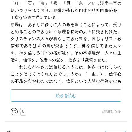
「釘」「石」「虫」「蜜」「貝」「鳥」という漢字一字の
題がつけられており、原爆の残した肉体的精神的傷跡を、
丁寧な筆致で描いている。
原爆は、あまりに多くの人の命を奪うことによって、受け
とめることのできない不条理を長崎の人々に突き付けた。
クリスチャンの人々が暮らしてきた街を、同じキリスト教
信仰であるはずの国が焼き尽くす。神を信じてきた人々
を、神を信じるはずの者が殺す。その不条理が、人々の生
活を、信仰を、他者への愛を、揺さぶり変質させた。
「わしらが神さまば信じるようには、神さまはわしらの
ことを信じてはくれんとでしょうか」（「虫」）。信仰心
の不足を悔やむのではなく、信仰という人間の行為そのも
のの虚しさを言うのだ。「おとうちゃん、神さまがいると
信じておるか？」「あたりまえやろうが」「それこそ、妄
続きを読む
想じゃなかろうか」（「釘」）。科学的な神の不在を嘆く
のではなく、人間同士のどうしようもなさ、情けなさを言
0
詳細をみる
うのだ。（Ｋ）
「紫雲国語塾通信〈紫のゆかり〉」2012年８月号より。