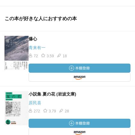
この本が好きな人におすすめの本
爆心
青来有一
72
3.59
18
小説集 夏の花 (岩波文庫)
原民喜
272
3.79
28