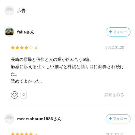
広告
fallsさん
フォロー
4
2012.01.20
長崎の原爆と信仰と人の業が絡み合う6編。
触感に訴える生々しい描写と朴訥な語り口に翻弄され続け
た。
読めてよかった。
0
詳細をみる
meerschaum1986さん
フォロー
5
2011.03.11