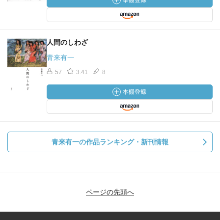
人間のしわざ
青来有一
57
3.41
8
青来有一の作品ランキング・新刊情報
ページの先頭へ