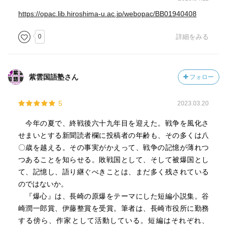
https://opac.lib.hiroshima-u.ac.jp/webopac/BB01940408
0
詳細をみる
紫雲国語塾さん
フォロー
5
2023.03.20
今年の夏で、終戦後六十九年目を迎えた。戦争を風化さ
せまいとする新聞読者欄に投稿者の年齢も、その多くは八
〇歳を越える。その事実がかえって、戦争の記憶が薄れつ
つあることを知らせる。敗戦国として、そして被爆国とし
て、記憶し、語り継ぐべきことは、まだ多く残されている
のではないか。
『爆心』は、長崎の原爆をテーマにした短編小説集。谷
崎潤一郎賞、伊藤整賞を受賞。筆者は、長崎市役所に勤務
する傍ら、作家として活動している。短編はそれぞれ、