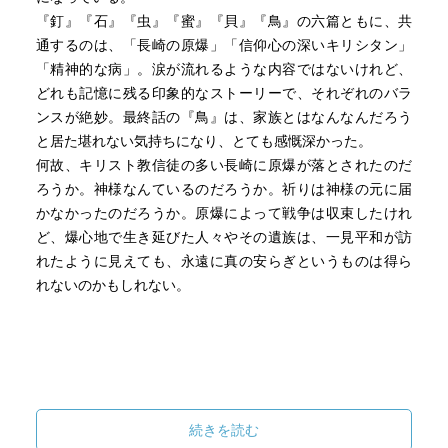
『釘』『石』『虫』『蜜』『貝』『鳥』の六篇ともに、共
通するのは、「長崎の原爆」「信仰心の深いキリシタン」
「精神的な病」。涙が流れるような内容ではないけれど、
どれも記憶に残る印象的なストーリーで、それぞれのバラ
ンスが絶妙。最終話の『鳥』は、家族とはなんなんだろう
と居た堪れない気持ちになり、とても感慨深かった。
何故、キリスト教信徒の多い長崎に原爆が落とされたのだ
ろうか。神様なんているのだろうか。祈りは神様の元に届
かなかったのだろうか。原爆によって戦争は収束したけれ
ど、爆心地で生き延びた人々やその遺族は、一見平和が訪
れたように見えても、永遠に真の安らぎというものは得ら
れないのかもしれない。
続きを読む