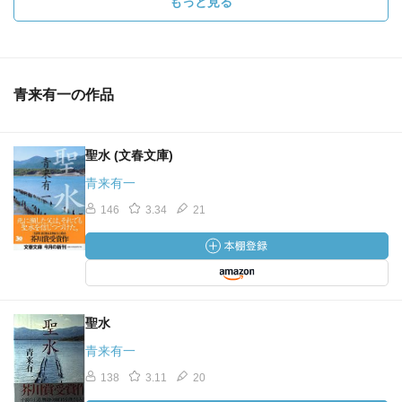
もっと見る
青来有一の作品
聖水 (文春文庫)
青来有一
146
3.34
21
聖水
青来有一
138
3.11
20