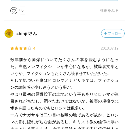
0
詳細をみる
shinjifさん
フォロー
4
2013.07.19
数年前から原爆についてたくさんの本を読むようになっ
た。当然ノンフィクションが中心になるが、被爆者文学と
いうか、フィクションもたくさん読ませていただいた。
そして気づいた事はヒロシマとナガサキでは、フィクショ
ンの読後感が少し違うという事だ。
やはり最初の原爆投下の土地という事もありヒロシマが注
目されがちだし、調べたわけではないが、被害の規模や悲
惨さを語ったものでもヒロシマは数多い。
一方でナガサキは二つ目の被曝の地であるが故か、ヒロシ
マの影に隠れがちな面があるし、キリスト教の信仰の厚い
土地という事もあり、原爆の受けとめ方の中に信仰が入っ