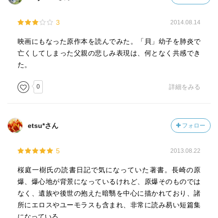
3
2014.08.14
映画にもなった原作本を読んでみた。「貝」幼子を肺炎で
亡くしてしまった父親の悲しみ表現は、何となく共感でき
た。
0
詳細をみる
etsu*さん
フォロー
5
2013.08.22
桜庭一樹氏の読書日記で気になっていた著書。長崎の原
爆、爆心地が背景になっているけれど、原爆そのものでは
なく、遺族や後世の抱えた暗翳を中心に描かれており、諸
所にエロスやユーモラスも含まれ、非常に読み易い短篇集
になっている。