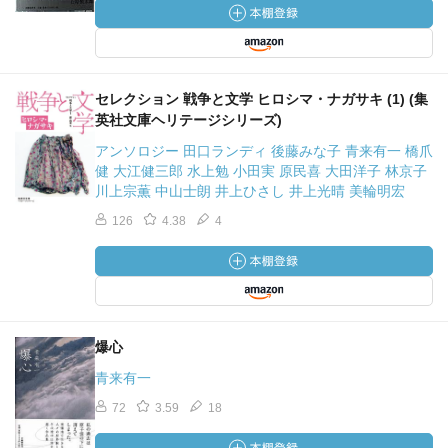
セレクション 戦争と文学 ヒロシマ・ナガサキ (1) (集
英社文庫ヘリテージシリーズ)
アンソロジー 田口ランディ 後藤みな子 青来有一 橋爪
健 大江健三郎 水上勉 小田実 原民喜 大田洋子 林京子
川上宗薫 中山士朗 井上ひさし 井上光晴 美輪明宏
126
4.38
4
爆心
青来有一
72
3.59
18