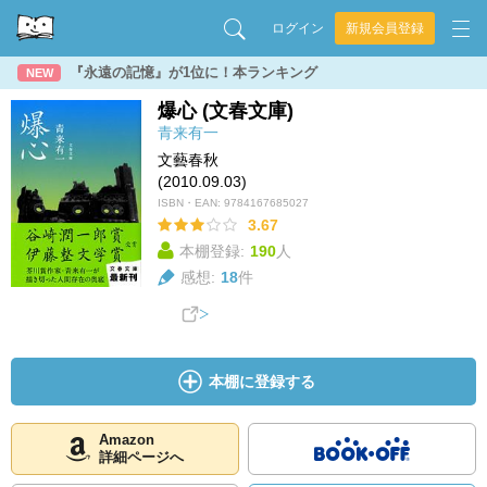
ログイン
新規会員登録
『永遠の記憶』が1位に！本ランキング
NEW
爆心 (文春文庫)
青来有一
文藝春秋
(2010.09.03)
ISBN・EAN:
9784167685027
3.67
本棚登録:
190
人
感想:
18
件
本棚に登録する
Amazon
詳細ページへ