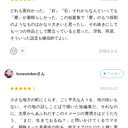
どれも面白かった。『釘』『石』それからなんといっても
『蜜』が素晴らしかった。この短篇集で『蜜』のもつ役割
のようなものはかなり大きいと思ったし、それ抜きにして
も一つの作品として際立っていると思った。浮気、同居、
そういった設定も確信的でよい。
0
詳細をみる
lonesinkerさん
フォロー
5
2010.09.12
小さな地方の町にくらす、ごく平凡な人々を、何の衒いも
ない、その地の話しことばで描いた短編集だ。それなの
に、文章からあふれだすこのイメージの豊潤さはどうだろ
う。「まだ、生きておるね？」と問いかけてくるウマオ
イ。寝静まった真夜中の街を、枕元までひたひたと押し寄