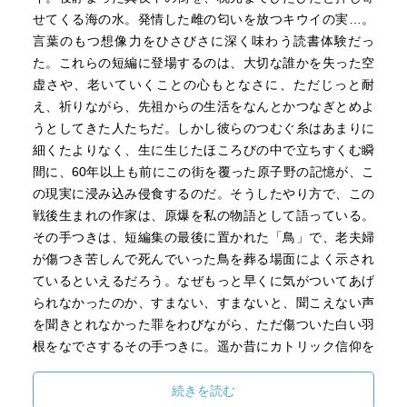
せてくる海の水。発情した雌の匂いを放つキウイの実…。
言葉のもつ想像力をひさびさに深く味わう読書体験だっ
た。これらの短編に登場するのは、大切な誰かを失った空
虚さや、老いていくことの心もとなさに、ただじっと耐
え、祈りながら、先祖からの生活をなんとかつなぎとめよ
うとしてきた人たちだ。しかし彼らのつむぐ糸はあまりに
細くたよりなく、生に生じたほころびの中で立ちすくむ瞬
間に、60年以上も前にこの街を覆った原子野の記憶が、こ
の現実に浸み込み侵食するのだ。そうしたやり方で、この
戦後生まれの作家は、原爆を私の物語として語っている。
その手つきは、短編集の最後に置かれた「鳥」で、老夫婦
が傷つき苦しんで死んでいった鳥を葬る場面によく示され
ているといえるだろう。なぜもっと早くに気がついてあげ
られなかったのか、すまない、すまないと、聞こえない声
を聞きとれなかった罪をわびながら、ただ傷ついた白い羽
根をなでさするその手つきに。遥か昔にカトリック信仰を
もった人たちが焼かれ、原爆でさらに多くの人たちが焼か
れたその土地で、今も小さな人たちが、答えのない問いを
続きを読む