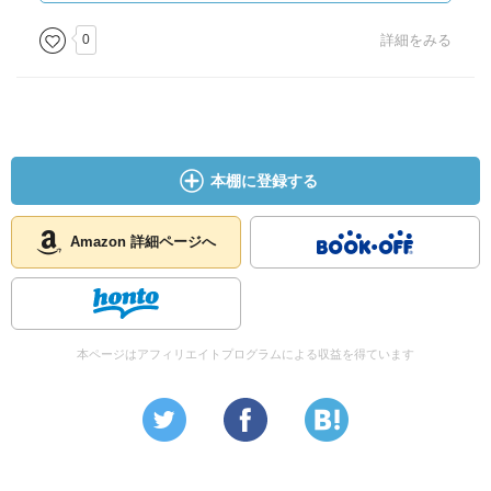
神に投げかける。その問いに答えるというよりも、問いに
向き合うひとつの態度が、ここには示されている。豊潤に
0
詳細をみる
して深い言葉のちからを感じさせてくれる小説だ。
本棚に登録する
Amazon 詳細ページへ
本ページはアフィリエイトプログラムによる収益を得ています