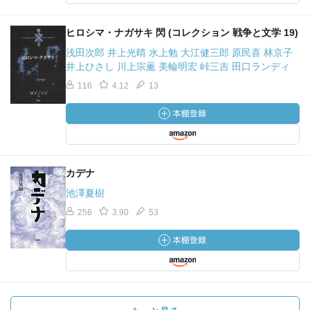
ヒロシマ・ナガサキ 閃 (コレクション 戦争と文学 19)
浅田次郎 井上光晴 水上勉 大江健三郎 原民喜 林京子
井上ひさし 川上宗薫 美輪明宏 峠三吉 田口ランディ
116
4.12
13
カデナ
池澤夏樹
256
3.90
53