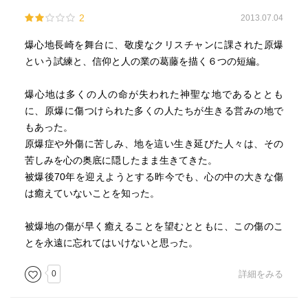
2
2013.07.04
爆心地長崎を舞台に、敬虔なクリスチャンに課された原爆
という試練と、信仰と人の業の葛藤を描く６つの短編。
爆心地は多くの人の命が失われた神聖な地であるととも
に、原爆に傷つけられた多くの人たちが生きる営みの地で
もあった。
原爆症や外傷に苦しみ、地を這い生き延びた人々は、その
苦しみを心の奥底に隠したまま生きてきた。
被爆後70年を迎えようとする昨今でも、心の中の大きな傷
は癒えていないことを知った。
被爆地の傷が早く癒えることを望むとともに、この傷のこ
とを永遠に忘れてはいけないと思った。
0
詳細をみる