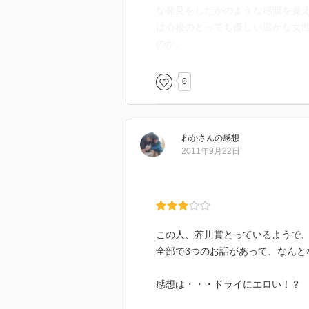
な発見をしたかのような感慨を覚
は心根のとっても優しい温かな女
のか。
0
わか
さん
の感想
2011年9月22日
この人、芥川賞とっているようで
全部で3つのお話があって、なんと
感想は・・・ドライにエロい！？