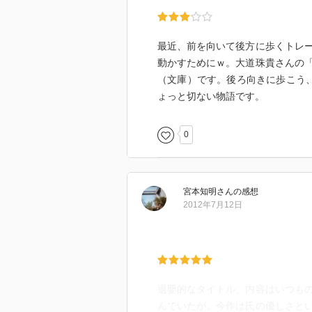
最近、前を向いて後方に歩くトレ
動かすためにｗ。大道珠貴さんの
（文庫）です。後ろ向きに歩こう
ょっと切ない物語です。
0
宮本知明
さん
の感想
2012年7月12日
退嬰的なタイトル、内容はいつも
んでいたが、今作は氏の優しさと