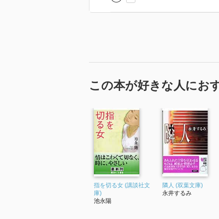
この本が好きな人にお
指を切る女 (講談社文
隣人 (双葉文庫)
庫)
永井するみ
池永陽