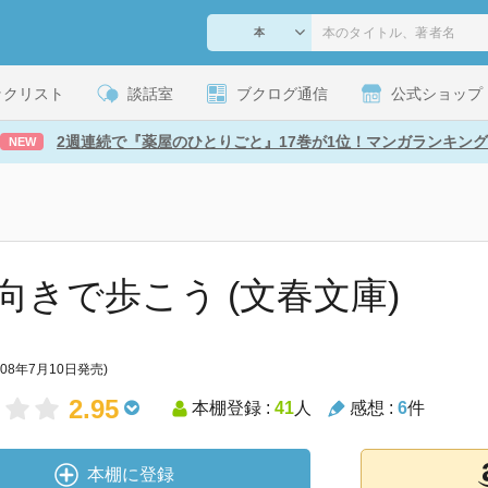
ックリスト
談話室
ブクログ通信
公式ショップ
2週連続で『薬屋のひとりごと』17巻が1位！マンガランキング
NEW
向きで歩こう (文春文庫)
008年7月10日発売)
2.95
本棚登録 :
41
人
感想 :
6
件
本棚に登録