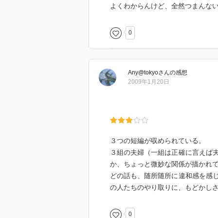
よくわからんけど、全然つまんな
0
Any@tokyo
さん
の感想
2009年1月20日
３つの短編が収められている。
３組の夫婦（一組は正確に言えば
か、ちょっと微妙な関係が描かれ
どの話も、随所随所に違和感を感
の人たちのやり取りに、もどかし
0