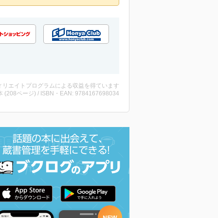
ィリエイトプログラムによる収益を得ています
・本 (208ページ) / ISBN・EAN: 9784167698034