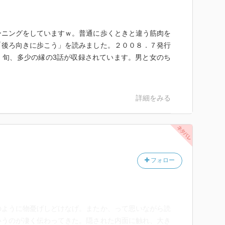
ーニングをしていますｗ。普通に歩くときと違う筋肉を
「後ろ向きに歩こう」を読みました。２００８．７発行
、旬、多少の縁の3話が収録されています。男と女のち
詳細をみる
フォロー
のように物憂げしどけなげ。またか、って思いながら読
いうのが凄く伝わってきた。隠された内面に触れ、大き