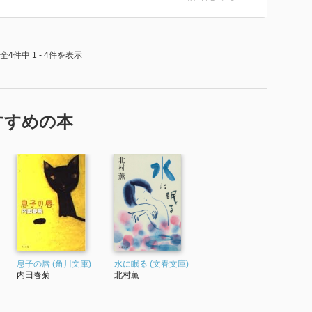
全4件中 1 - 4件を表示
すすめの本
息子の唇 (角川文庫)
水に眠る (文春文庫)
内田春菊
北村薫