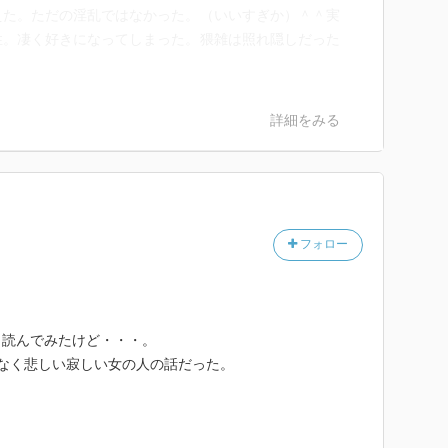
えた。ただの淫乱ではなかった。（いいすぎか）＾＾実
性。凄く好きになってしまった。猥雑は照れ隠しだった
詳細をみる
フォロー
、読んでみたけど・・・。
なく悲しい寂しい女の人の話だった。