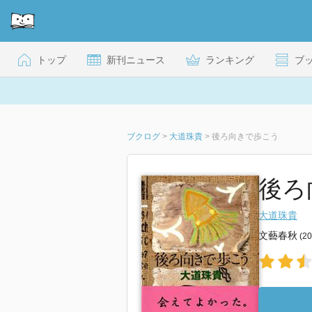
トップ
新刊ニュース
ランキング
ブ
ブクログ
>
大道珠貴
>
後ろ向きで歩こう
後ろ
大道珠貴
文藝春秋
(2