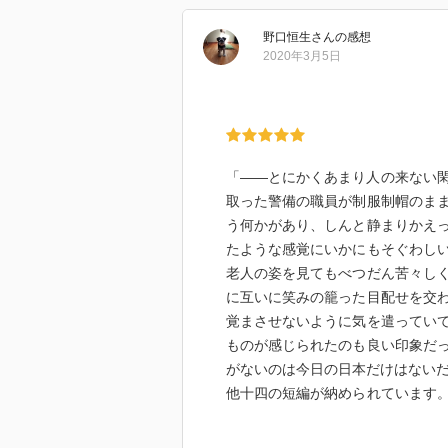
野口恒生
さん
の感想
2020年3月5日
「――とにかくあまり人の来ない
取った警備の職員が制服制帽のま
う何かがあり、しんと静まりかえ
たような感覚にいかにもそぐわし
老人の姿を見てもべつだん苦々し
に互いに笑みの籠った目配せを交
覚まさせないように気を遣ってい
ものが感じられたのも良い印象だ
がないのは今日の日本だけはないだ
他十四の短編が納められています
と裏表紙に！