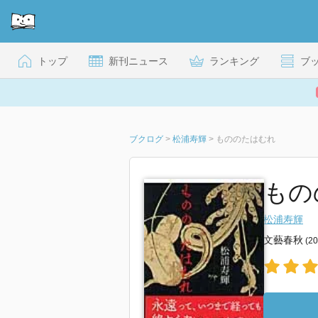
トップ
新刊ニュース
ランキング
ブ
ブクログ
>
松浦寿輝
>
もののたはむれ
もの
松浦寿輝
文藝春秋
(2