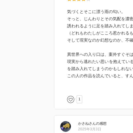
気づくとそこに漂う雨の匂い。
そっと、じんわりとその気配を濃
誘われるように足を踏み入れてし
（どれもわたしがこころ惹かれる
そして現実なのか幻想なのか、不
異世界への入り口は、案外すぐそ
現実から逃れたい思いを抱えてい
を踏み入れてしまうのかもしれな
この人の作品を読んでいると、す
内田百けんの｢冥土｣ととても近い
すっと受け入れてしまうような現
1
かさね
さん
の感想
2025年3月3日