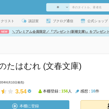
ックリスト
談話室
ブクログ通信
公式ショップ
＼プレミアム会員限定／『プレゼント(新潮文庫)』をプレゼン
NEW
のたはむれ (文春文庫)
005年6月10日発売)
3.54
本棚登録 :
156
人
感想 :
16
件
本棚に登録