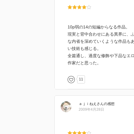
10p弱の14の短編からなる作品。
現実と背中合わせにある異界に、
な内省を深めていくような作品も
い技術も感じる。
全篇通し、過度な修飾や下品なエ
作家だと思った。
11
ａｊｉねえ
さん
の感想
2009年4月28日