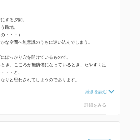
密にする夕闇。
まう路地。
もの・・・）
確かな空間へ無意識のうちに迷い込んでしまう。
ばにぽっかり穴を開けているもので。
るとき、こころが無防備になっているとき、たやすく足
い・・・と、
んなりと思わされてしまうのであります。
ものがあるのだが、
実味を感じさせる分、実は恐ろしいのかも・・・。
詳細をみる