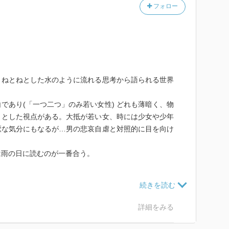
フォロー
くねとねとした水のように流れる思考から語られる世界
であり(「一つ二つ」のみ若い女性) どれも薄暗く、物
リとした視点がある。大抵が若い女、時には少女や少年
厭な気分にもなるが…男の悲哀自虐と対照的に目を向け
は雨の日に読むのが一番合う。
顕著な女性の独特の美の描写に惹かれていたが、歳を重
わった、家をそのまま店舗として使っているような喫茶
記憶の不思議な曖昧さについて、に良さや共感する
詳細をみる
化された料理店、某ラーメン屋のシステムっぽいよなと