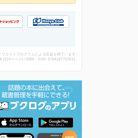
ィリエイトプログラムによる収益を得ています
・本 (224ページ) / ISBN・EAN: 9784167703011