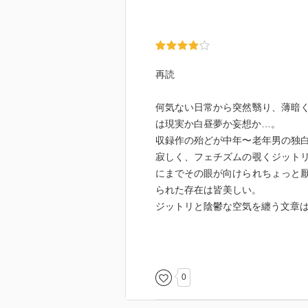
再読
何気ない日常から突然翳り、薄暗
は現実か白昼夢か妄想か…。
収録作の殆どが中年〜老年男の独白
寂しく、フェチズムの覗くジット
にまでその眼が向けられちょっと
られた存在は皆美しい。
ジットリと陰鬱な空気を纏う文章
前は「胡蝶骨」や「中二階」等に
ねると「並木」に登場する一風変
店の在り方だったり「鳥の木」の
0
(「鳥の木」のオートメーション
今は思ったり)