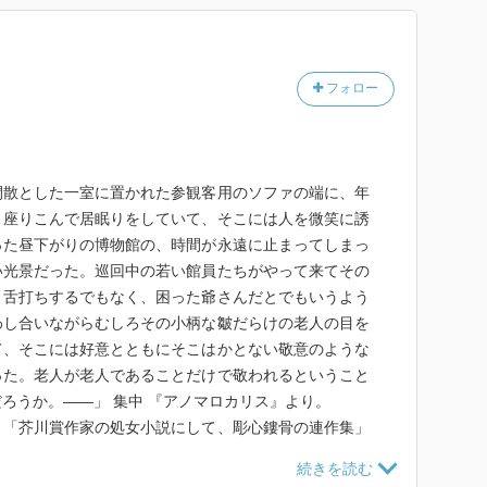
フォロー
閑散とした一室に置かれた参観客用のソファの端に、年
ま座りこんで居眠りをしていて、そこには人を微笑に誘
った昼下がりの博物館の、時間が永遠に止まってしまっ
い光景だった。巡回中の若い館員たちがやって来てその
く舌打ちするでもなく、困った爺さんだとでもいうよう
わし合いながらむしろその小柄な皺だらけの老人の目を
て、そこには好意とともにそこはかとない敬意のような
った。老人が老人であることだけで敬われるということ
ろうか。――」 集中 『アノマロカリス』より。
。「芥川賞作家の処女小説にして、彫心鏤骨の連作集」