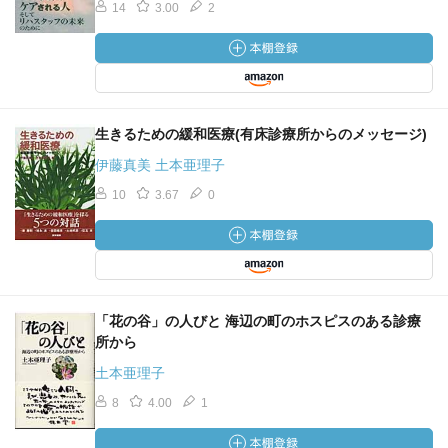
14
3.00
2
生きるための緩和医療(有床診療所からのメッセージ)
伊藤真美 土本亜理子
10
3.67
0
「花の谷」の人びと 海辺の町のホスピスのある診療
所から
土本亜理子
8
4.00
1