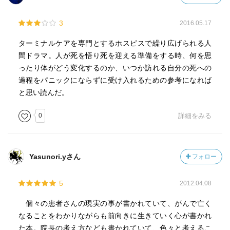
3
2016.05.17
ターミナルケアを専門とするホスピスで繰り広げられる人
間ドラマ。人が死を悟り死を迎える準備をする時、何を思
ったり体がどう変化するのか、いつか訪れる自分の死への
過程をパニックにならずに受け入れるための参考になれば
と思い読んだ。
0
詳細をみる
Yasunori.yさん
フォロー
5
2012.04.08
個々の患者さんの現実の事が書かれていて、がんで亡く
なることをわかりながらも前向きに生きていく心が書かれ
た本。院長の考え方なども書かれていて、色々と考えるこ