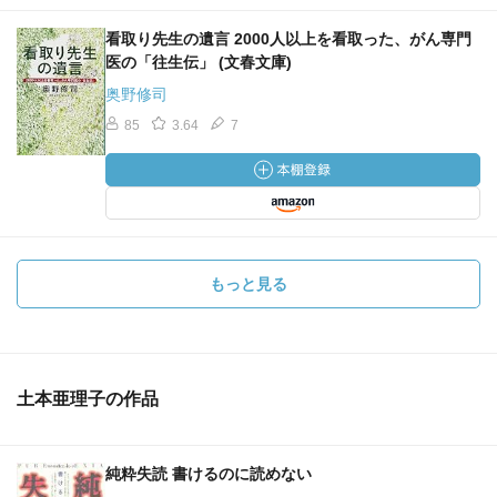
看取り先生の遺言 2000人以上を看取った、がん専門
医の「往生伝」 (文春文庫)
奥野修司
85
3.64
7
もっと見る
土本亜理子の作品
純粋失読 書けるのに読めない