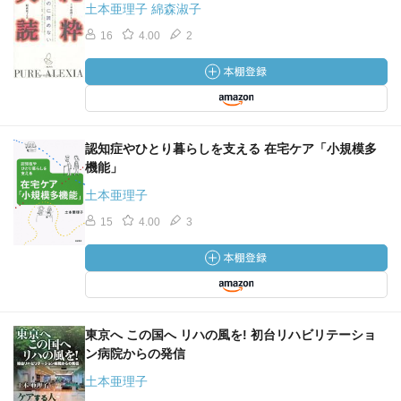
土本亜理子 綿森淑子
16
4.00
2
認知症やひとり暮らしを支える 在宅ケア「小規模多
機能」
土本亜理子
15
4.00
3
東京へ この国へ リハの風を! 初台リハビリテーショ
ン病院からの発信
土本亜理子