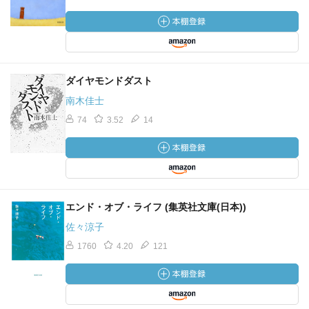
ダイヤモンドダスト
南木佳士
74
3.52
14
エンド・オブ・ライフ (集英社文庫(日本))
佐々涼子
1760
4.20
121