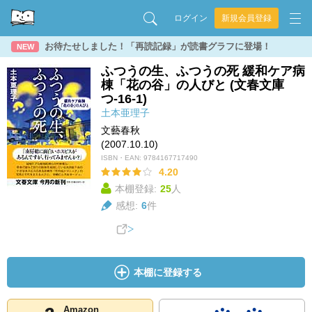
ログイン
新規会員登録
お待たせしました！「再読記録」が読書グラフに登場！
NEW
ふつうの生、ふつうの死 緩和ケア病
棟「花の谷」の人びと (文春文庫
つ-16-1)
土本亜理子
文藝春秋
(2007.10.10)
ISBN・EAN:
9784167717490
4.20
本棚登録:
25
人
感想:
6
件
本棚に登録する
Amazon