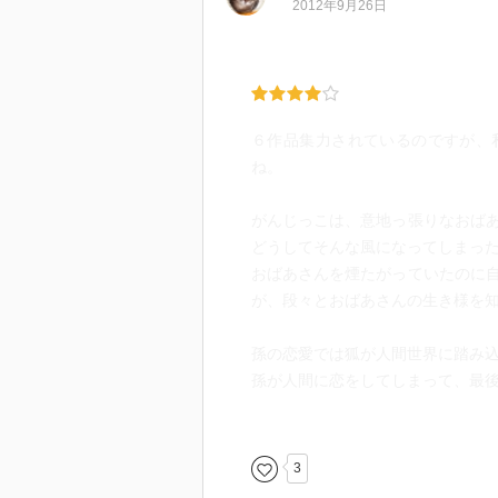
2012年9月26日
「孫の恋愛」
狐は人に化けて、人間社会に入り
は人間に本気で惚れてしまった。
６作品集力されているのですが、
「しっぽ」
ね。
ある朝目覚めたらしっぽが生えて
もましだが、晴日くんは当然戸惑
がんじっこは、意地っ張りなおば
になるヌドゥの魔法のしっぽだっ
どうしてそんな風になってしまっ
の、そしてその力の虜になってし
おばあさんを煙たがっていたのに
が、段々とおばあさんの生き様を
「この大樹の傍らで」
近未来、汚染された地球から脱出
孫の恋愛では狐が人間世界に踏み
り、命も短命になっていく…そん
孫が人間に恋をしてしまって、最
の美しさだった…
一族全てを思い見守る内容に暖か
まだまだあさの作品がたくさんある
3