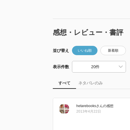
感想・レビュー・書評
並び替え
いいね順
新着順
表示件数
すべて
ネタバレのみ
hetarebooks
さん
の感想
2013年4月22日