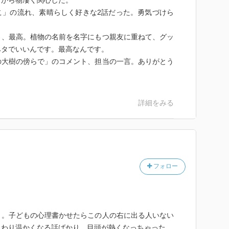
ながら物凄く関心した。
こ」の流れ、素晴らしく好きな2話だった。勇気づけら
」、最高。植物の名前を名字にもつ親友に重ねて、グッ
ベタでいいんです。最高なんです。
の大樹の傍らで」のコメント、担当の一言。ありがとう
詳細をみる
フォロー
う。子どもの心理書かせたらこの人の右に出る人いない
んわり温かくなる話ばかり。目頭が熱くなっちゃった。