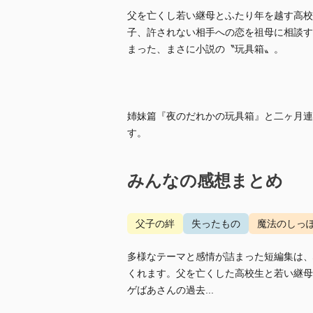
父を亡くし若い継母とふたり年を越す高校
子、許されない相手への恋を祖母に相談す
まった、まさに小説の〝玩具箱〟。
姉妹篇『夜のだれかの玩具箱』と二ヶ月連
す。
みんなの感想まとめ
父子の絆
失ったもの
魔法のしっ
多様なテーマと感情が詰まった短編集は、
くれます。父を亡くした高校生と若い継母
ゲばあさんの過去...