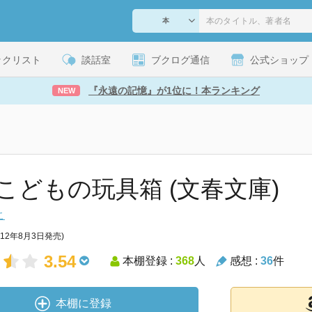
ックリスト
談話室
ブクログ通信
公式ショップ
『永遠の記憶』が1位に！本ランキング
NEW
こどもの玩具箱 (文春文庫)
こ
012年8月3日発売)
3.54
本棚登録 :
368
人
感想 :
36
件
本棚に登録