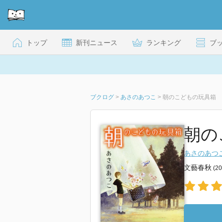
トップ
新刊ニュース
ランキング
ブ
ブクログ
>
あさのあつこ
>
朝のこどもの玩具箱
朝の
あさのあつ
文藝春秋
(2