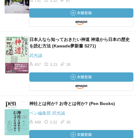
731
3.32
67
日本人なら知っておきたい神道 神道から日本の歴史
を読む方法 (Kawade夢新書 S271)
武光誠
457
3.23
28
神社とは何か? お寺とは何か? (Pen Books)
ペン編集部 武光誠
448
3.32
30