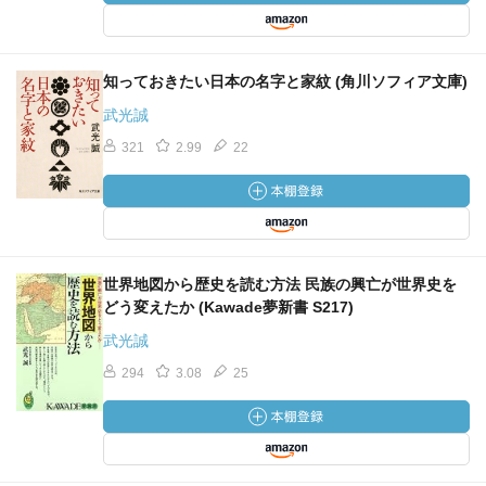
知っておきたい日本の名字と家紋 (角川ソフィア文庫)
武光誠
321
2.99
22
世界地図から歴史を読む方法 民族の興亡が世界史を
どう変えたか (Kawade夢新書 S217)
武光誠
294
3.08
25