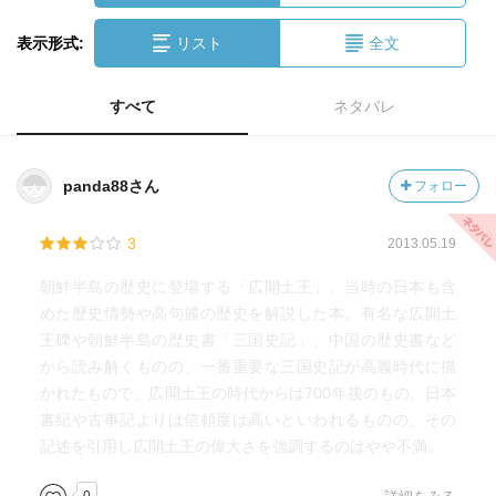
表示形式:
リスト
全文
すべて
ネタバレ
panda88さん
フォロー
3
2013.05.19
朝鮮半島の歴史に登場する「広開土王」。当時の日本も含
めた歴史情勢や高句麗の歴史を解説した本。有名な広開土
王碑や朝鮮半島の歴史書「三国史記」、中国の歴史書など
から読み解くものの、一番重要な三国史記が高麗時代に描
かれたもので、広開土王の時代からは700年後のもの。日本
書紀や古事記よりは信頼度は高いといわれるものの、その
記述を引用し広開土王の偉大さを強調するのはやや不満。