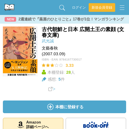
ログイン
新規会員登録
2週連続で『薬屋のひとりごと』17巻が1位！マンガランキング
NEW
古代朝鮮と日本 広開土王の素顔 (文
春文庫)
武光誠
文藝春秋
(2007.03.09)
ISBN・EAN:
9784167730017
3.33
本棚登録:
28
人
感想:
5
件
本棚に登録する
Amazon
詳細ページへ