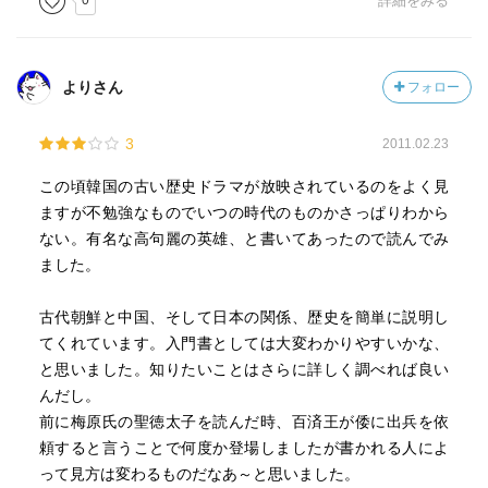
0
詳細をみる
よりさん
フォロー
3
2011.02.23
この頃韓国の古い歴史ドラマが放映されているのをよく見
ますが不勉強なものでいつの時代のものかさっぱりわから
ない。有名な高句麗の英雄、と書いてあったので読んでみ
ました。
古代朝鮮と中国、そして日本の関係、歴史を簡単に説明し
てくれています。入門書としては大変わかりやすいかな、
と思いました。知りたいことはさらに詳しく調べれば良い
んだし。
前に梅原氏の聖徳太子を読んだ時、百済王が倭に出兵を依
頼すると言うことで何度か登場しましたが書かれる人によ
って見方は変わるものだなあ～と思いました。