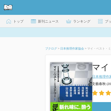
トップ
新刊ニュース
ランキング
ブ
ブクログ
>
日本推理作家協会
>
マイ・ベスト・ミ
マイ
日本推理作
文藝春秋
(2