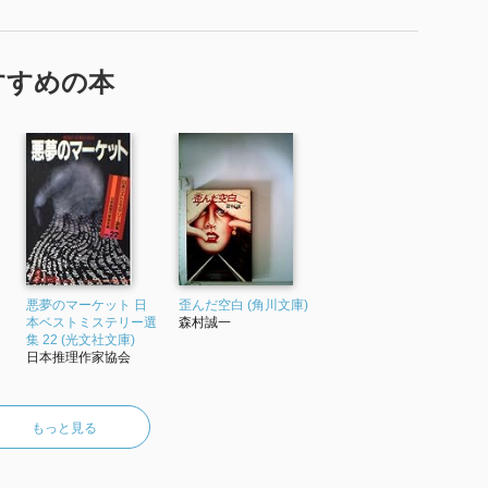
すすめの本
悪夢のマーケット 日
歪んだ空白 (角川文庫)
本ベストミステリー選
森村誠一
集 22 (光文社文庫)
日本推理作家協会
もっと見る