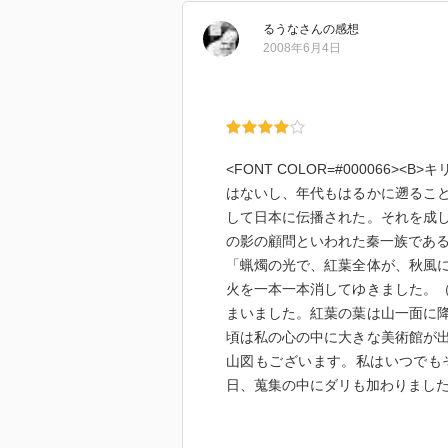
るうな
さん
の感想
2008年6月4日
<FONT COLOR=#000066
はないし、年代もはるかに遡るこ
して日本に伝播された。それを成
の影の顧問といわれた秦一族である
「蝋燭の光で、紅葉全体が、秋風
火を一本一本消してゆきました。
まいました。紅葉の葉は山一面に
頃は私の心の中に大きな美術館が
山図もございます。私はいつでも
日、蒐集の中にダリも加わりました。
<BR><BR>どの一遍も面白く
妻夫、「割れた卵のような」山口