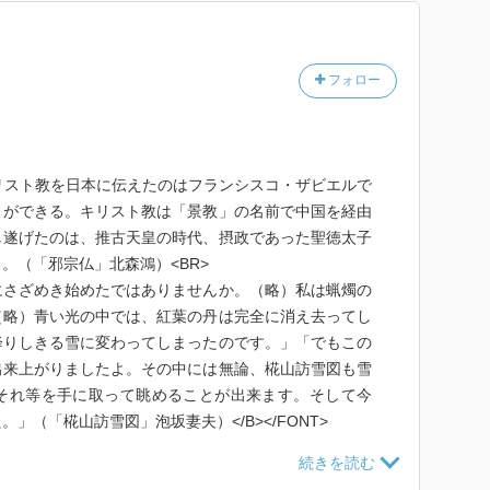
フォロー
><B>キリスト教を日本に伝えたのはフランシスコ・ザビエルで
とができる。キリスト教は「景教」の名前で中国を経由
し遂げたのは、推古天皇の時代、摂政であった聖徳太子
。（「邪宗仏」北森鴻）<BR>
にさざめき始めたではありませんか。（略）私は蝋燭の
（略）青い光の中では、紅葉の丹は完全に消え去ってし
降りしきる雪に変わってしまったのです。」「でもこの
出来上がりましたよ。その中には無論、椛山訪雪図も雪
それ等を手に取って眺めることが出来ます。そして今
」（「椛山訪雪図」泡坂妻夫）</B></FONT>
読めて、なかなか粒ぞろいだった。特に「椛山訪雪図」泡坂
雅也の着想が印象深かった。