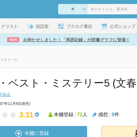
ックリスト
談話室
ブクログ通信
公式ショップ
お待たせしました！「再読記録」が読書グラフに登場！
NEW
ステリー5
・ベスト・ミステリー5 (文春
家協会
007年11月9日発売)
3.31
本棚登録 :
72
人
感想 :
8
件
本棚に登録