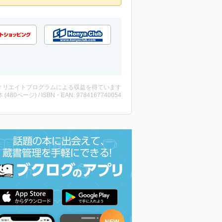
ィリエイトプログラムによる収益を得ています
・本 (480ページ) / ISBN・EAN: 9784167740054