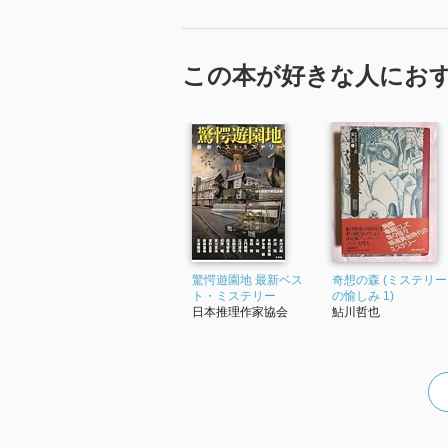
この本が好きな人にお
驚愕遊園地 最新ベス
奇想の森 (ミステリー
ト・ミステリー
の愉しみ 1)
日本推理作家協会
鮎川哲也