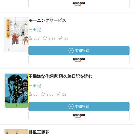
モーニングサービス
三田完
257
3.37
50
不機嫌な作詞家 阿久悠日記を読む
三田完
65
3.56
12
俳風三麗花