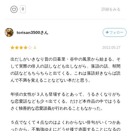
0
詳細をみる
torisan3500さん
フォロー
4
2012.05.27
出だしがいきなり昔の日暮里・谷中の風景から始まる。そ
して実際の俳人の話しなども出しながら、落語の話、幇間
の話などもちらちらと出てくる。これは落語好きならば読
んで不満を覚えることなどない本だと思う。
年頃の女性が３人も登場するとあって、うるさくなりがち
な恋愛話なども少々出てくる。だけど本作品の中ではうる
さく独善的な恋愛談義が行われることもなかった。
５点でなくて４点なのはよくわからない俳句がいくつかあ
ったから。不勉強ゆえにどうせ後で赤面することになるの