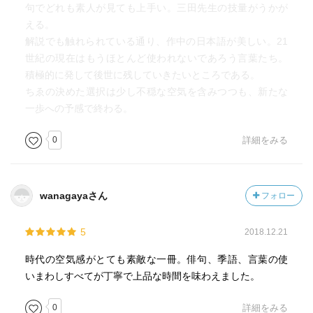
句でどれも素人が見ても上手い。三田先生の技量がうかが
える。
解説でも触れられている通り、作中の日本語が美しい。21
世紀の現在はもうほとんど使われないであろう言葉たち。
積極的に発して後世に残していきたいところである。
ちゑの決めた選択は少し不穏な空気を含みつつも、新たな
一歩への予感で終わる。
0
詳細をみる
wanagayaさん
フォロー
5
2018.12.21
時代の空気感がとても素敵な一冊。俳句、季語、言葉の使
いまわしすべてが丁寧で上品な時間を味わえました。
0
詳細をみる