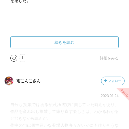
を感じた。
続きを読む
1
詳細をみる
雨こんこさん
フォロー
2023.01.24
自分も(短歌ではあるが)七五遊びに興じていた時期があり、
作品を産み出し推敲して練り直す楽しさは、わかるわかる
と頷きながら読んだ。
作中の句は個性豊かな登場人物各々がいかにも作りそうな