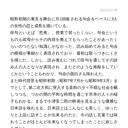
2014.07.06
昭和初期の東京を舞台に月1回催される句会をベースに3人
の女性の恋と成長を描いている。
俳句といえば「芭蕉」、授業で習ったくらい、句会という
ものも叔母からその内容を教えてもらったことがあったく
らいのつたない知識しかなかった。読み始めてみると句会
の模様が事細かく表現されており、最初は取っつきにくさ
を感じた。しかし、読み進むにつれて俳句を通じてその詠
み人の人となりが表現され、またどのような推敲をしてい
くかということもわかり、句会の面白さも味わえた。
また時代背景を昭和初期（昭和7年7月から昭和9年3月）ま
でとして､第二次大戦に突入する直前の少々不穏な社会を醸
しつつも、つかの間の平和な時間を過ごす市井の人々の様
子もわかる。まるで小津安二郎の映画を見るような優雅な
日本語を味わえる。日本語とはこんなにも美しく、ゆった
りと上品に話すことが出来るのだと、今の話し言葉では味
わうことがほとんど出来なくなってしまったことに寂しさ