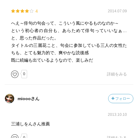
4
2014.07.09
へえ～俳句の句会って、こういう風にやるものなのか～
という初心者の自分も、あらためて俳句っていいなぁ…
と、思った作品だった。
タイトルの三麗花こと、句会に参加している三人の女性た
ちも、とても魅力的で、爽やかな読後感
既に続編も出ているようなので、楽しみだ
0
詳細をみる
mioooさん
フォロー
2013.10.10
三浦しをんさん推薦
0
詳細をみる