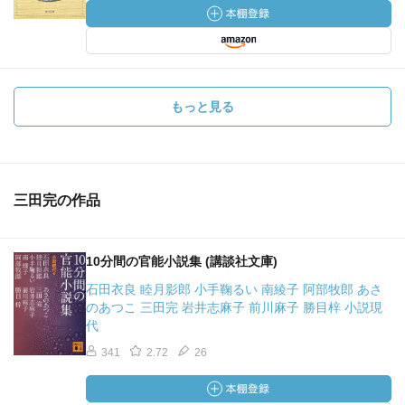
もっと見る
三田完の作品
10分間の官能小説集 (講談社文庫)
石田衣良 睦月影郎 小手鞠るい 南綾子 阿部牧郎 あさ
のあつこ 三田完 岩井志麻子 前川麻子 勝目梓 小説現
代
341
2.72
26