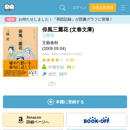
ログイン
新規会員登録
お待たせしました！「再読記録」が読書グラフに登場！
NEW
俳風三麗花 (文春文庫)
三田完
文藝春秋
(2009.09.04)
ISBN・EAN:
9784167774011
4.30
本棚登録:
89
人
感想:
12
件
本棚に登録する
Amazon
詳細ページへ