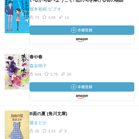
いるか句会へようこそ! 恋の句を捧げる杏の物語
堀本裕樹 ビブオ
73
3.68
14
春や春
森谷明子
444
3.79
39
B面の夏 (角川文庫)
黛まどか
38
3.33
8