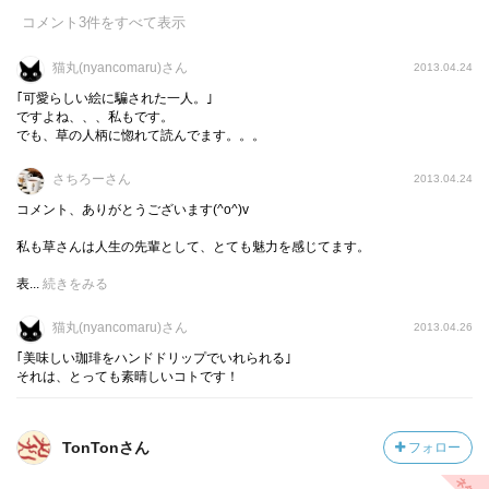
コメント
3
件をすべて表示
猫丸(nyancomaru)さん
2013.04.24
｢可愛らしい絵に騙された一人。｣
ですよね、、、私もです。
でも、草の人柄に惚れて読んでます。。。
さちろーさん
2013.04.24
コメント、ありがとうございます(^o^)v
私も草さんは人生の先輩として、とても魅力を感じてます。
表...
続きをみる
猫丸(nyancomaru)さん
2013.04.26
｢美味しい珈琲をハンドドリップでいれられる｣
それは、とっても素晴しいコトです！
TonTonさん
フォロー