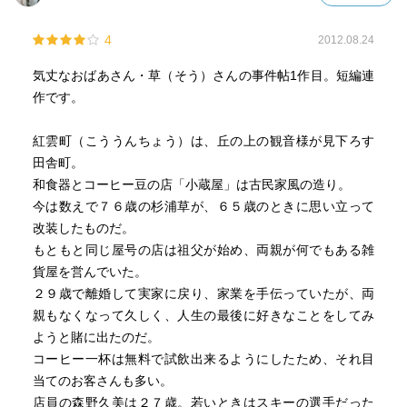
4
2012.08.24
気丈なおばあさん・草（そう）さんの事件帖1作目。短編連
作です。
紅雲町（こううんちょう）は、丘の上の観音様が見下ろす
田舎町。
和食器とコーヒー豆の店「小蔵屋」は古民家風の造り。
今は数えで７６歳の杉浦草が、６５歳のときに思い立って
改装したものだ。
もともと同じ屋号の店は祖父が始め、両親が何でもある雑
貨屋を営んでいた。
２９歳で離婚して実家に戻り、家業を手伝っていたが、両
親もなくなって久しく、人生の最後に好きなことをしてみ
ようと賭に出たのだ。
コーヒー一杯は無料で試飲出来るようにしたため、それ目
当てのお客さんも多い。
店員の森野久美は２７歳。若いときはスキーの選手だった