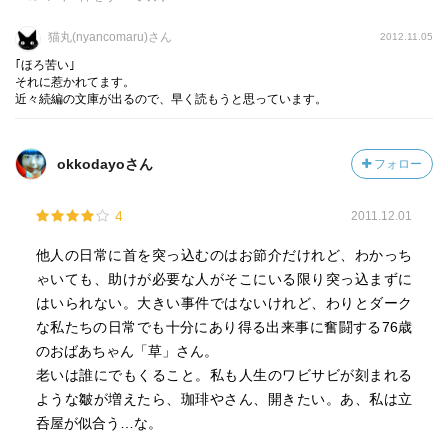
猫丸(nyancomaru)さん
2012.11.05
｢ほろ苦い｣
それに惹かれてます。
近々続編の文庫が出るので、早く読もうと思っています。
okkodayoさん
フォロー
4
2011.12.01
他人の日常に首を突っ込むのはお節介だけれど、わかっち
ゃいても、助けが必要な人がそこにいる限り突っ込まずに
はいられない。大きい事件ではないけれど、わりとダーク
な私たちの日常でも十分にあり得る出来事に奮闘する76歳
のおばあちゃん「草」さん。
老いは誰にでもくること。私も人生のワビサビが刻まれる
ような皺が増えたら、珈琲やさん、開きたい。あ、私は立
呑屋が似合う…な。