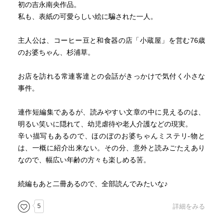
初の吉永南央作品。
私も、表紙の可愛らしい絵に騙された一人。
主人公は、コーヒー豆と和食器の店「小蔵屋」を営む76歳
のお婆ちゃん、杉浦草。
お店を訪れる常連客達との会話がきっかけで気付く小さな
事件。
連作短編集であるが、読みやすい文章の中に見えるのは、
明るい笑いに隠れて、幼児虐待や老人介護などの現実。
辛い描写もあるので、ほのぼのお婆ちゃんミステリ-物と
は、一概に紹介出来ない。その分、意外と読みごたえあり
なので、幅広い年齢の方々も楽しめる筈。
続編もあと二冊あるので、全部読んでみたいな♪
5
詳細をみる