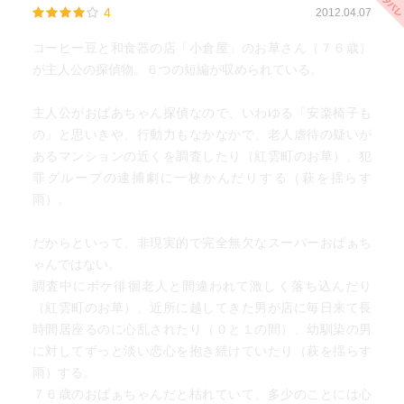
4
2012.04.07
コーヒー豆と和食器の店「小倉屋」のお草さん（７６歳）
が主人公の探偵物。６つの短編が収められている。
主人公がおばあちゃん探偵なので、いわゆる「安楽椅子も
の」と思いきや、行動力もなかなかで、老人虐待の疑いが
あるマンションの近くを調査したり（紅雲町のお草）、犯
罪グループの逮捕劇に一枚かんだりする（萩を揺らす
雨）。
だからといって、非現実的で完全無欠なスーパーおばぁち
ゃんではない。
調査中にボケ徘徊老人と間違われて激しく落ち込んだり
（紅雲町のお草）、近所に越してきた男が店に毎日来て長
時間居座るのに心乱されたり（０と１の間）、幼馴染の男
に対してずっと淡い恋心を抱き続けていたり（萩を揺らす
雨）する。
７６歳のおばぁちゃんだと枯れていて、多少のことには心