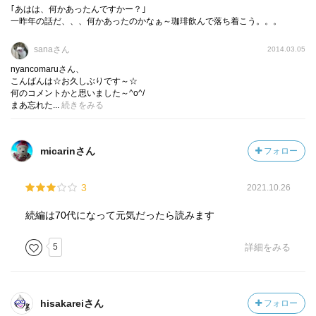
話。
｢あはは、何かあったんですかー？｣
おしゃれな着物に着替えようとした草は、途中で気持ちを
一昨年の話だ、、、何かあったのかなぁ～珈琲飲んで落ち着こう。。。
変える。
sanaさん
2014.03.05
清治のかっての恋人・鈴子が死んだという。
nyancomaruさん、
清治は両親を亡くして大谷家の養子に入り、議員となった
こんばんは☆お久しぶりです～☆
男。
何のコメントかと思いました～^o^/
妻子ある身で初めて恋したのが若い鈴子だった。
まあ忘れた...
続きをみる
その話を初めて聞かされたとき、草は自分の気持ちに気づ
いたが、女として見られていないことにも気づいて、口に
micarinさん
フォロー
は出せないまま。
親に結婚を猛反対されて鈴子は他の男性に嫁いだが、夫の
3
子として生み育てた清史はじつは清治の子。
2021.10.26
出来れば引き取るか援助したいという意向を伝えるが、清
続編は70代になって元気だったら読みます
史にその気はなかった…
清史が何かの事件に巻き込まれていると気づいた草は？！
5
詳細をみる
人生にありそうな幾つかの難題が、現実的な重みを感じさ
せます。
hisakareiさん
フォロー
解決出来ることも出来ないこともありつつ、何かしら手は