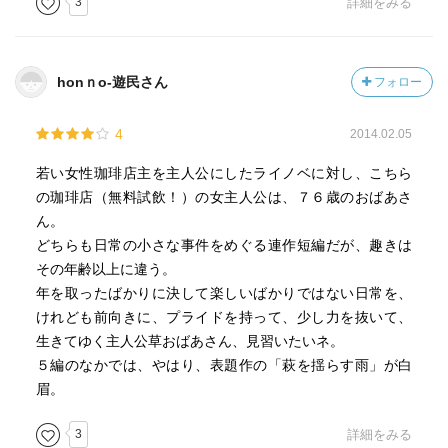
3
詳細をみる
honｎo-遊民さん
フォロー
4
2014.02.05
若い女性珈琲店主を主人公にしたライノベに対し、こちら
の珈琲店（無料試飲！）の女主人公は、７６歳のおばあさ
ん。
どちらも日常の小さな事件をめぐる連作短編だが、趣きは
その年齢以上に違う。
年を取ったばかりに決して楽しいばかりではない日常を、
けれども前向きに、プライドを持って、少し力を抜いて、
生きてゆく主人公草おばあさん、見習いたいネ。
５編のなかでは、やはり、表題作の「萩を揺らす雨」が白
眉。
3
詳細をみる