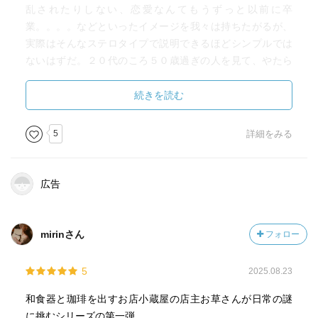
乱されたりしない、恋愛なんてもうずっと以前に卒
業。。。。などといったイメージを我々は持ちたがるが、
実際はそんなステロタイプで説明できるほどシンプルでは
ないはずだ。２０代のころ５０歳過ぎの人を見て、やたら
落ち着いた、老成した年代に見えたが、自分がその年代に
なって、ちっとも落ち着いていなく老成もしていないこと
続きを読む
に気づく。
そういう意味では、お草さんの人物設定は、現代を反映し
5
詳細をみる
てリアルなのだろう。
続作を読んでみたい作品だ。
広告
mirinさん
フォロー
5
2025.08.23
和食器と珈琲を出すお店小蔵屋の店主お草さんが日常の謎
に挑むシリーズの第一弾