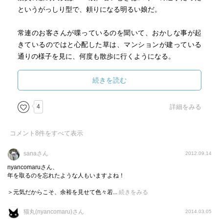
というがっしり型で、頼りになる明るい娘だ。
常連のお客さんが喋っているのを聞いて、おかしな事が起
きているのではと心配した草は、マンションが建っている
通りの様子を見に、何度も散歩に行くようになる。
階上の主婦が話していた～夫婦げんかが絶えない家で、大
きな物音がしたという話。
続きを読む
女の子達が話していた～窓に張り付いた手が見えたという
話。
4
詳細をみる
それが同じ家だとするならば…
草は警官に不審尋問され、徘徊と誤解されたと気づいて、
コメント
8
件をすべて表示
失礼なと大声をあげる。「そう興奮しないで」となだめら
れ、その時のことが評判になってしまう。
sanaさん
2012.09.14
しかし…
nyancomaruさん、
空き巣狙いと出くわしたことからの意外な解決と、たくま
年を取るのを忘れたような人もいますよね！
しい行動力、そして草の過去に秘められた悔恨…
＞元気だからこそ、余裕を見せて色々若...
続きをみる
表題作は、幼なじみの男性・大谷清治から数年ぶりの電
猫丸(nyancomaru)さん
2014.03.05