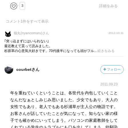
3
詳細をみる
コメント
1
件をすべて表示
猫丸(nyancomaru)さん
2012.10.11
｢突っ込まずにはいられない｣
最近教えて貰って読みました。
杉原草の心意気大好きです。70代後半になっても頭がフル...
続きをみる
courbetさん
フォロー
2011.09.23
年を重ねていくということは、各世代を内包していくこと
なんだなぁとしみじみ思いました。少女でもあり、大人の
女性でもあり、老人でもある杉浦草が主人公の物語です。
お客さんが話していたことが気になって、知らない家の様
子でも確かめにいってしまう。パソコンの家庭教師をして
くれている学生のトラブルにも口を出してしまう。幼馴染