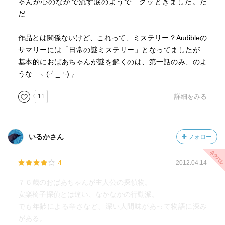
ゃんが心のなかで流す涙のようで…グッときました。た
だ…
作品とは関係ないけど、これって、ミステリー？Audibleの
サマリーには「日常の謎ミステリー」となってましたが…
基本的におばあちゃんが謎を解くのは、第一話のみ、のよ
うな…╮⁠(⁠╯⁠_⁠╰⁠)⁠╭
11
詳細をみる
いるかさん
フォロー
4
2012.04.14
７６歳のおばあちゃんが主人公の探偵物。
安楽椅子探偵とは違い、なかなかの行動派。
でも年齢による辛さなど、深い人間味があって物語に深み
がある。