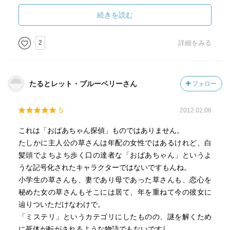
作者さんは、ミステリーの方のようだけれど、
続きを読む
ミステリーにしなくても、良いんじゃないのかな～
話の展開、謎解きに無理がある気がする。
2
詳細をみる
あっと驚く展開はお見事なのだけれど……
それよりお草さんと、その周囲のびとの心の襞を、事件仕
立てにしないで描いた方が、もっとしっとりとした情緒の
たるとレット・ブルーベリーさん
フォロー
ある物語になるのではないかしら???
素朴な意見。
5
2012.02.06
これは「おばあちゃん探偵」ものではありません。
たしかに主人公の草さんは年配の女性ではあるけれど、白
髪頭でよちよち歩く口の達者な「おばあちゃん」というよ
うな記号化されたキャラクターではないですもんね。
小学生の草さんも、妻であり母であった草さんも、恋心を
秘めた女の草さんもそこには居て、年を重ねて今の彼女に
辿りついただけなわけで。
「ミステリ」というカテゴリにしたものの、謎を解くため
に死体が転がされるような物語でもないですし。