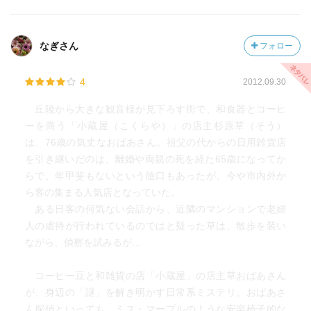
なぎさん
フォロー
4
2012.09.30
丘陵から大きな観音様が見下ろす街で、和食器とコーヒ
ーを商う「小蔵屋（こくらや）」の店主杉原草（そう）
は、76歳の気丈なおばあさん。祖父の代からの日用雑貨店
を引き継いだのは、離婚や両親の死を経た65歳になってか
らで、年甲斐もないという陰口もあったが、今や市内外か
ら客の集まる人気店となっていた。
ある日客の何気ない会話から、近隣のマンションで老婦
人の虐待が行われているのではと疑った草は、散歩を装い
ながら、偵察を試みるが…
コーヒー豆と和雑貨の店「小蔵屋」の店主草おばあさん
が、身辺の「謎」を解き明かす日常系ミステリ。おばあさ
ん探偵といっても、ミス・マープルのような安楽椅子的な