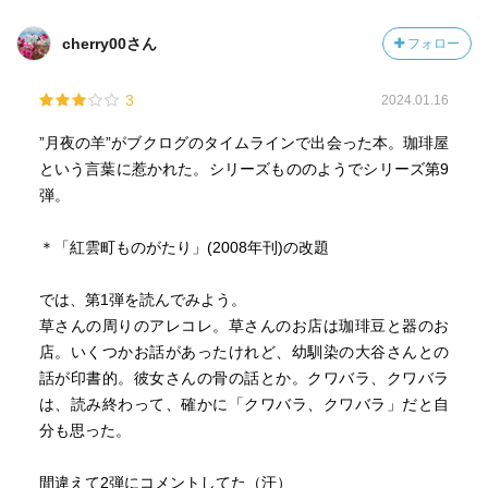
cherry00さん
フォロー
3
2024.01.16
”月夜の羊”がブクログのタイムラインで出会った本。珈琲屋
という言葉に惹かれた。シリーズもののようでシリーズ第9
弾。
＊「紅雲町ものがたり」(2008年刊)の改題
では、第1弾を読んでみよう。
草さんの周りのアレコレ。草さんのお店は珈琲豆と器のお
店。いくつかお話があったけれど、幼馴染の大谷さんとの
話が印書的。彼女さんの骨の話とか。クワバラ、クワバラ
は、読み終わって、確かに「クワバラ、クワバラ」だと自
分も思った。
間違えて2弾にコメントしてた（汗）