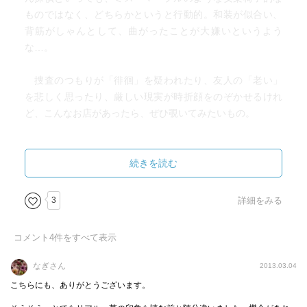
ものではなく、どちらかというと行動的。和装が似合い、
背筋がしゃんとして、曲がったことが大嫌いというよう
な…。
捜査のつもりが「徘徊」を疑われたり、友人の「老い」
を悲しく思ったり、厳しい現実が時折顔をのぞかせるけれ
ど、こんなお店があったら、ぜひ覗いてみたいもの。
続きを読む
3
詳細をみる
コメント
4
件をすべて表示
なぎさん
2013.03.04
こちらにも、ありがとうございます。