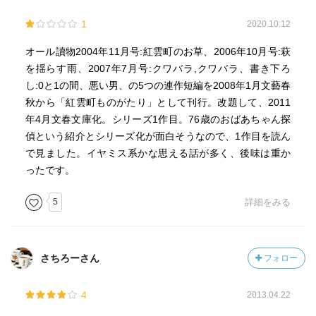
貸せる。
1
過去に悲しみを背負った草が、温かい目で人々を見つめな
2020.10.12
がら、ぴんしゃんと生きていく。
オール讀物2004年11月号:紅雲町のお草、2006年10月号:萩
年月を重ねて着こなした着物のように、さらりとした感触
を揺らす雨、2007年7月号:クワバラ,クワバラ、書き下ろ
が心地良い。
し:0と1の間、悪い男、の5つの連作短編を2008年1月文藝春
単行本は2008年発行。
秋から「紅雲町ものがたり」として刊行。改題して、2011
年4月文春文庫化。シリーズ1作目。76歳のおばあちゃん探
偵という紹介とシリーズ化が面白そうなので、1作目を読ん
で見ました。イヤミス系かな思える話が多く、後味は重か
ったです。
5
詳細をみる
さちろーさん
フォロー
4
2013.04.22