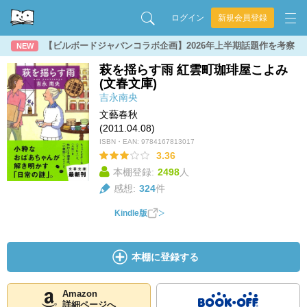
ログイン
新規会員登録
【ビルボードジャパンコラボ企画】2026年上半期話題作を考察
NEW
萩を揺らす雨 紅雲町珈琲屋こよみ
(文春文庫)
吉永南央
文藝春秋
(2011.04.08)
ISBN・EAN:
9784167813017
3.36
本棚登録:
2498
人
感想:
324
件
Kindle版
本棚に登録する
Amazon
詳細ページへ