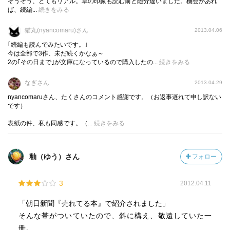
そうそう、とてもリアル。草の印象も読む前と随分違いました。機会があれ
ば、続編...
続きをみる
猫丸(nyancomaru)さん
2013.04.06
｢続編も読んでみたいです。｣
今は全部で3作、未だ続くかなぁ～
2の｢その日まで｣が文庫になっているので購入したの...
続きをみる
なぎさん
2013.04.29
nyancomaruさん、たくさんのコメント感謝です。（お返事遅れて申し訳ない
です）
表紙の件、私も同感です。（...
続きをみる
釉（ゆう）さん
フォロー
3
2012.04.11
「朝日新聞『売れてる本』で紹介されました」
そんな帯がついていたので、斜に構え、敬遠していた一
冊。