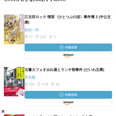
江古田ロック 喫茶〈ひとつぶの涙〉事件簿 2 (中公文
庫)
鯨統一郎
77
2.87
5
古書カフェすみれ屋とランチ部事件 (だいわ文庫)
里見蘭
436
3.79
38