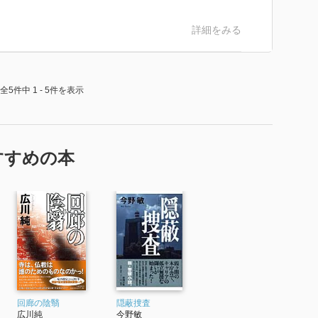
詳細をみる
全5件中 1 - 5件を表示
すすめの本
回廊の陰翳
隠蔽捜査
広川純
今野敏