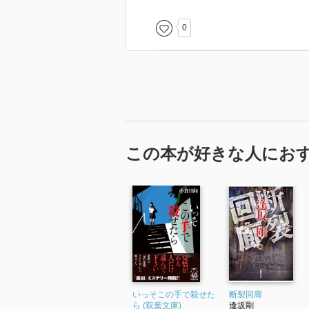
0
この本が好きな人にお
いっそこの手で殺せた
断裂回廊
ら (双葉文庫)
逢坂剛