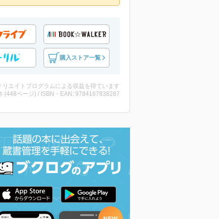
購入ストア一覧
ィリエイトプログラムによる収益を得ています
・本 (448ページ) / ISBN・EAN: 9784167838287