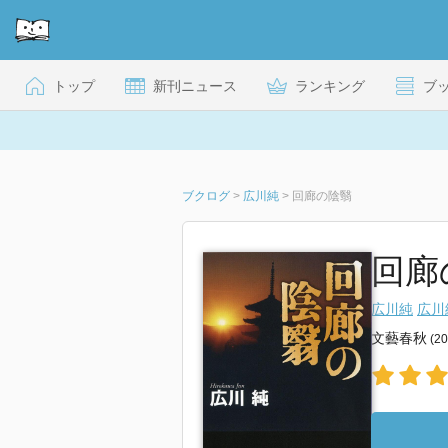
トップ
新刊ニュース
ランキング
ブ
ブクログ
>
広川純
>
回廊の陰翳
回廊
広川純
広川
文藝春秋
(2