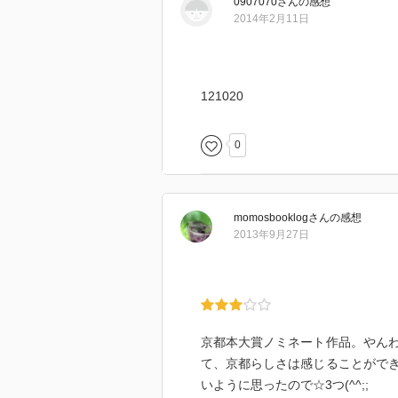
0907070
さん
の感想
2014年2月11日
121020
0
momosbooklog
さん
の感想
2013年9月27日
京都本大賞ノミネート作品。やん
て、京都らしさは感じることがで
いように思ったので☆3つ(^^;;