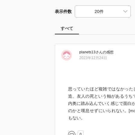
表示件数
すべて
planets13
さん
の感想
2023年12月24日
思っていたほど複雑ではなかった
造、友人の死という軸があるうちで
内奥に踏み込んでいく感じで面白
のかと嘆息せずにいられない。[m
もない。
0