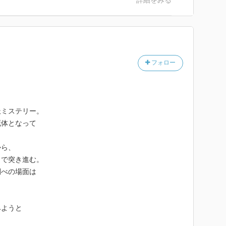
詳細をみる
フォロー
派ミステリー。
死体となって
。
から、
まで突き進む。
調べの場面は
。
みようと