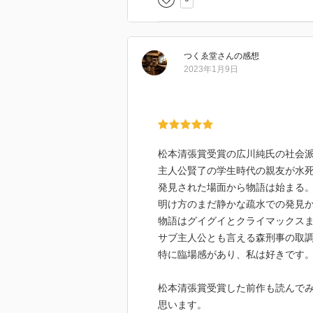
つくゑ堂
さん
の感想
2023年1月9日
松本清張賞受賞の広川純氏の社会
主人公賢了の学生時代の親友が水
発見された場面から物語は始まる
明け方のまだ静かな疏水での発見
物語はグイグイとクライマックス
サブ主人公とも言える森刑事の取
特に臨場感があり、私は好きです
松本清張賞受賞した前作も読んで
思います。