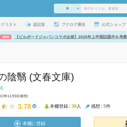
ックリスト
談話室
ブクログ通信
公式ショップ
【ビルボードジャパンコラボ企画】2026年上半期話題作を考察
NEW
の陰翳 (文春文庫)
純
012年11月9日発売)
3.78
本棚登録 :
39
人
感想 :
5
件
本棚に登録