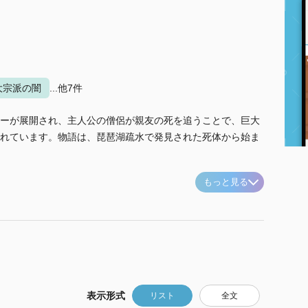
大宗派の闇
...他7件
ーが展開され、主人公の僧侶が親友の死を追うことで、巨大
れています。物語は、琵琶湖疏水で発見された死体から始ま
もっと見る
表示形式
リスト
全文