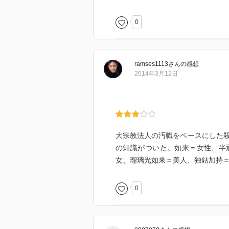
0
ramses1113
さん
の感想
2014年3月12日
大宗教法人の汚職をベースにした
の知識がついた。如来＝女性、半
女、瑠璃光如来＝美人、独鈷加持
0