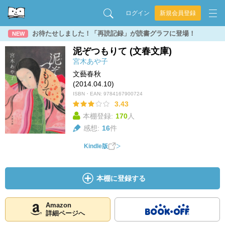
ログイン
新規会員登録
お待たせしました！「再読記録」が読書グラフに登場！
NEW
泥ぞつもりて (文春文庫)
宮木あや子
文藝春秋
(2014.04.10)
ISBN・EAN:
9784167900724
3.43
本棚登録:
170
人
感想:
16
件
Kindle版
本棚に登録する
Amazon
詳細ページへ