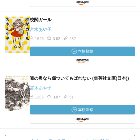
校閲ガール
宮木あや子
1646
3.62
282
喉の奥なら傷ついてもばれない (集英社文庫(日本))
宮木あや子
1385
3.87
51