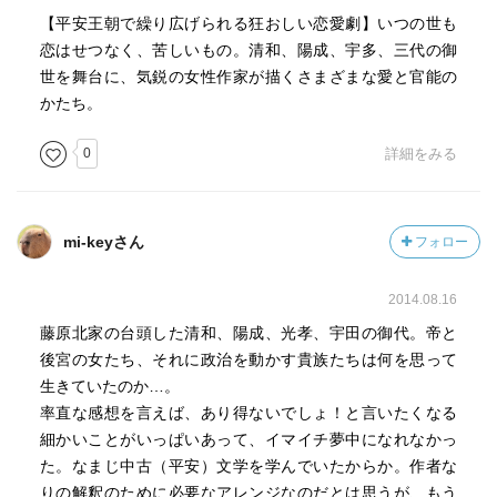
【平安王朝で繰り広げられる狂おしい恋愛劇】いつの世も
恋はせつなく、苦しいもの。清和、陽成、宇多、三代の御
世を舞台に、気鋭の女性作家が描くさまざまな愛と官能の
かたち。
0
詳細をみる
mi-keyさん
フォロー
2014.08.16
藤原北家の台頭した清和、陽成、光孝、宇田の御代。帝と
後宮の女たち、それに政治を動かす貴族たちは何を思って
生きていたのか…。
率直な感想を言えば、あり得ないでしょ！と言いたくなる
細かいことがいっぱいあって、イマイチ夢中になれなかっ
た。なまじ中古（平安）文学を学んでいたからか。作者な
りの解釈のために必要なアレンジなのだとは思うが、もう