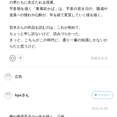
の男たちに先立たれる境遇。
宇多朝を描く「東風吹かば」は、宇多の若き日の、陽成や
道真への憧れや心酔が、年を経て変質していく様を描く。
宮木さんの作品を読むのは、これが初めて。
ちょっと申し訳ないけど、読みづらかった。
きっと、こちらがこの時代に、通り一遍の知識しかないか
らだと思うけど。
0
詳細をみる
広告
hpsさん
フォロー
2016.11.30
概ね藤原高子の一生を描く、三編。