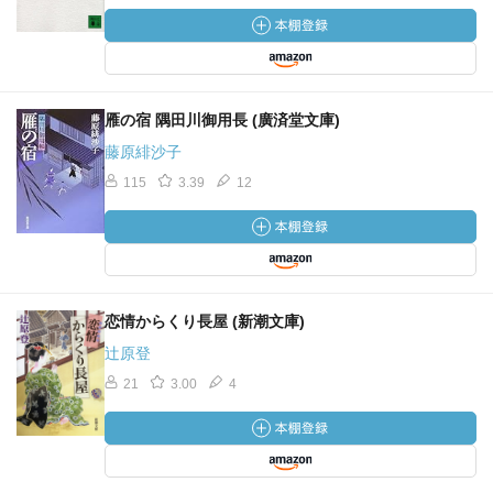
雁の宿 隅田川御用長 (廣済堂文庫)
藤原緋沙子
115
3.39
12
恋情からくり長屋 (新潮文庫)
辻原登
21
3.00
4