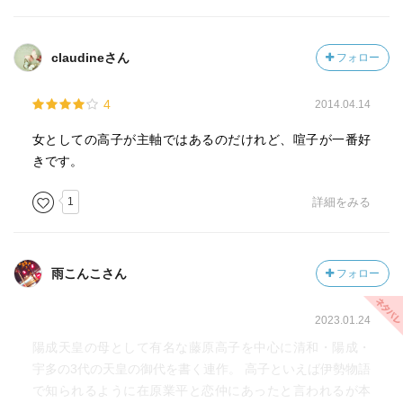
claudineさん
フォロー
4
2014.04.14
女としての高子が主軸ではあるのだけれど、喧子が一番好
きです。
1
詳細をみる
雨こんこさん
フォロー
2023.01.24
陽成天皇の母として有名な藤原高子を中心に清和・陽成・
宇多の3代の天皇の御代を書く連作。 高子といえば伊勢物語
で知られるように在原業平と恋仲にあったと言われるが本