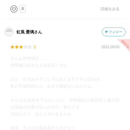
0
詳細をみる
虹風 憂璃さん
フォロー
3
2021.09.05
まんま伊勢物語……。
伊勢物語好きな人は必読！やな。
けど、宮木あや子にしてはあんまサクサク読めず。
私が平安時代とか、あまり興味ないからかも。
そんな古典好きでもないけど、伊勢物語の第四段と第六段
は高校の古典でやったので、覚えてる。
六段なんて、ほんとそのままだわ。
結局、主人公は藤原高子なのかな？