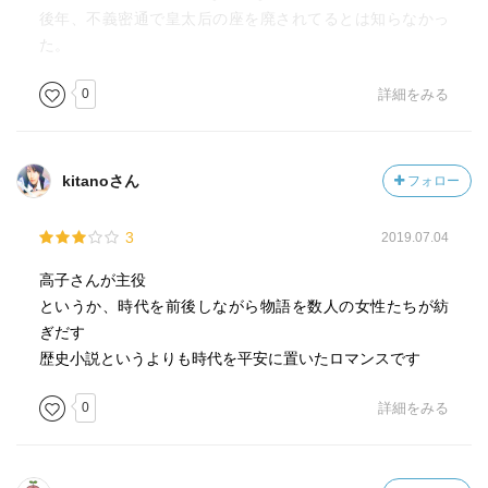
後年、不義密通で皇太后の座を廃されてるとは知らなかっ
た。
0
詳細をみる
kitanoさん
フォロー
3
2019.07.04
高子さんが主役
というか、時代を前後しながら物語を数人の女性たちが紡
ぎだす
歴史小説というよりも時代を平安に置いたロマンスです
0
詳細をみる