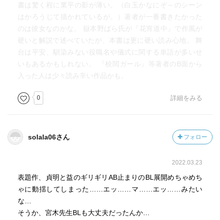
書は驚く程に業平の影が薄い。（白玉かなにぞ～のシーン
はかろうじて描かれているが。）著者が一番書きたかった
のは彼女なのかな。 嶽本野ばら氏が『花宵道中』で作風が
硬いと解説で述べていたが、本書は更に硬い読み心地。 舞
台は平安、馴染みない役職名や儀式に関する単語が多いせ
いもあるかもしれない。 『校閲ガール』等著者のB面から
入った人は少々読み辛い作品かも。
0
詳細をみる
solala06さん
フォロー
2022.03.23
表題作、貞明と益のギリギリAB止まりのBL展開めちゃめち
ゃに動揺してしまった……エッ……マ……エッ……みたい
な…
そうか、宮木先生BLも大丈夫だったんか…