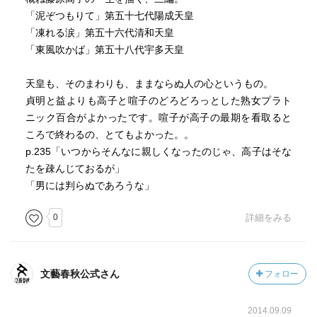
「泥ぞつもりて」第五十七代陽成天皇
「凍れる涙」第五十六代清和天皇
「東風吹かば」第五十八代宇多天皇
天皇も、そのまわりも、ままならぬ人の心というもの。
貞明と益よりも高子と喧子のどろどろっとした熟女プラト
ニック百合がよかったです。喧子が高子の最期を看取ると
ころで終わるの、とてもよかった。。
p.235「いつからそんなに親しくなったのじゃ、高子はそな
たを疎んじておるが」
「男には判らぬであろうな」
0
詳細をみる
文藝春秋公式さん
フォロー
2014.09.09