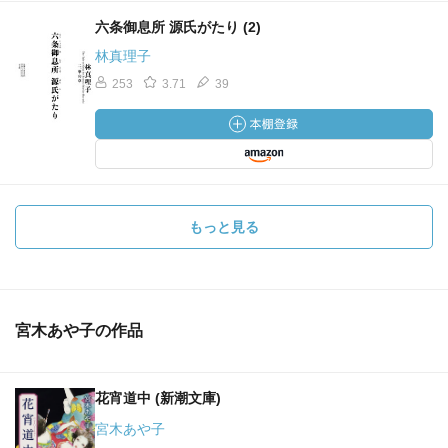
六条御息所 源氏がたり (2)
林真理子
253
3.71
39
もっと見る
宮木あや子の作品
花宵道中 (新潮文庫)
宮木あや子