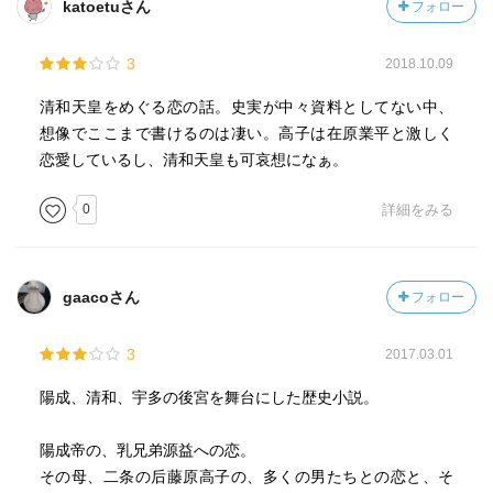
katoetuさん
フォロー
3
2018.10.09
清和天皇をめぐる恋の話。史実が中々資料としてない中、
想像でここまで書けるのは凄い。高子は在原業平と激しく
恋愛しているし、清和天皇も可哀想になぁ。
0
詳細をみる
gaacoさん
フォロー
3
2017.03.01
陽成、清和、宇多の後宮を舞台にした歴史小説。
陽成帝の、乳兄弟源益への恋。
その母、二条の后藤原高子の、多くの男たちとの恋と、そ