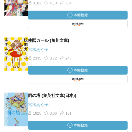
3183
4.13
364
校閲ガール (角川文庫)
宮木あや子
2335
3.72
248
雨の塔 (集英社文庫(日本))
宮木あや子
1825
3.66
131